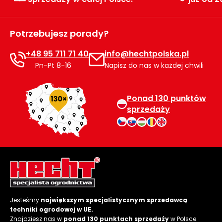
Myjki
ciśnieniowe
Potrzebujesz porady?
Zamiatarki
do
+48 95 711 71 40
info@hechtpolska.pl
chodników
Pn-Pt 8-16
Napisz do nas w każdej chwili
Odśnieżarki
i zamiatarki
Ponad 130 punktów
do śniegu
sprzedaży
Łopaty
i pługi
do
śniegu
na
kółkach
Opryskiwacze
Jesteśmy
największym specjalistycznym sprzedawcą
sadownicze i
techniki ogrodowej w UE.
ogrodowe do
Znajdziesz nas w
ponad 130 punktach sprzedaży
w Polsce.