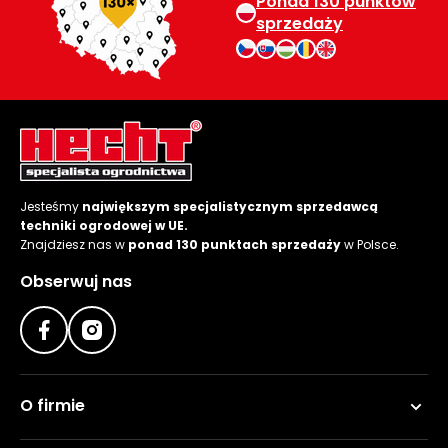
Ponad 130 punktów
Wentylatory,
sprzedaży
Rozdrabniacze
klimatyzacje
do gałęzi
Prostowniki
Ogrodowe
samochodowe
dmuchawy
i
Akcesoria
odkurzacze
warsztatowe
do liści
Ogrzewanie
Jesteśmy
największym specjalistycznym sprzedawcą
Taczki,
techniki ogrodowej w UE.
garażu i
wózki i
Znajdziesz nas w
ponad 130 punktach sprzedaży
w Polsce.
warsztatu
przyczepki
ogrodowe
Obserwuj nas
Wciągarki
elektryczne
Rozsiewacze
i ręczne
sadownicze
Pompy i
hydrofory
O firmie
ogrodowe