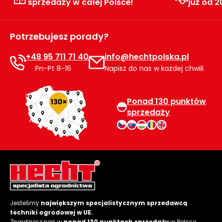
sprzedaży w całej Polsce!
już od 2
roślin
Szklarnie
ogrodowe
Potrzebujesz porady?
foliowe
+48 95 711 71 40
info@hechtpolska.pl
Tunele
Pn-Pt 8-16
Napisz do nas w każdej chwili
ogrodowe
Kompostowniki
Ponad 130 punktów
ogrodowe
sprzedaży
Narzędzia
ogrodnicze
ręczne
Ziemie i
kory
ogrodowe
Jesteśmy
największym specjalistycznym sprzedawcą
Akcesoria
techniki ogrodowej w UE.
ogrodowe
Znajdziesz nas w
ponad 130 punktach sprzedaży
w Polsce.