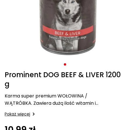
trawy
do liści
Akcesoria
Przedłużacze
Ciasteczka
1278
spalinowe
elektryczne
Akcesoria
Leżaki
Klimatory
Części i
elektryczne
elektryczne
ogrodowe
ręczne
ochronne
elektryczne
i aeratory
Glebogryzarki
program
ogrodowe
UTV
Części i
Akcesoria
Akcesoria
Haki i
Spawarki
Filtry
i sauny
Nagrzewnice
Samochody,
Budy
do
Piły
Pługi
do
ogrodowe
wodne
akcesoria
Hydrofory
Strug
Aeratory i
spalinowe
i kultywatory
1278
Spalinowe
akcesoria
ACCU
Akcesoria do
do
do
obracaki
i
do
olejowe
quady i
dla
żywopłotu
do
do
skuterów
Końcówki
Kosiarki
do
Akcesoria
Akcesoria do
Buggy
Części i
wertykulatory
spalinowe
Hulajnogi
dmuchawy
do
program
myjek
zamiatarki
odśnieżarki
do
przyłbice
basenu
Przysmaki
motorki
psów
Zabawki
Ławki
gałęzi
śniegu
Wentylatory
Części i
i złączki
ACCU
spalinowe
podkaszarek
do grilli
opryskiwaczy
spalinowe
akcesoria
do trawy
elektryczne
do liści
Akcesoria
wykaszarek
6260
Akcesoria
ciśnieniowych
drewna
do
Nagrzewnice
ogrodowe
kolumnowe
akcesoria do
Akcesoria do
ogrodowe
program
Frezarki
dla
i kos
do
Odkurzacze
i części
Drapaki
do nożyc
spawania
gazowe
Trampoliny
Łopaty
Kosiarki
wertykulatorów
glebogryzarek
6260
Crossy
Części i
traktorków
ACCU
Łopaty,
dzieci
automatyczne
do pomp
dla
ogrodowych
ogrodowe
Podkaszarki
plastikowe
Kaski
Krzesła i
Węże
Grzejniki
akumulatorowe
i aeratorów
i
elektryczne
akcesoria
ogrodowych
program
szpadle
Betoniarki
kotów
do śniegu
fotele
ACCU
ogrodowe
elektryczne
Spawarki
kultywatorów
dla
Siatki,
5140
i widły
budowlane
Skutery
Artykuły
ogrodowe
program
Kosiarki
Crossy
Meble
dmuchaw
szczotki,
Nakładki
podwodne
5140
Akcesoria
Klatki
dla
trójkołowe
spalinowe
ogrodowe
do liści
odkurzacze
Odkurzacze
antypoślizgowe
Stoły
Sekatory
grzewcze
Mieszadła
zwierząt
przemysłowe
na buty
ogrodowe
Kosiarki
Kosy
Akumulatory
Akcesoria
Prominent DOG BEEF & LIVER 1200
Kurnik
listwowe
mechaniczne
do quadów
do
Piły i
dla
Skuwacze
Kompresory
Bony
Stoliki
g
i
Piły
do trawy
basenu
noże
kur
do lodu
warsztatowe
na
podarunkowe
bębnowe
Akcesoria
(wykaszarki)
kółkach
Karma super premium WOŁOWINA /
do quada
Uzdatnianie
Piły
Pielęgnacja
Wiertnice
Kosiarki
Kultywatory i
WĄTRÓBKA. Zawiera dużą ilość witamin i
Inne
Ogrzewanie
wody
ramowe
sierści
glebowe
Huśtawki
bijakowe
glebogryzarki
Kaski
aminokwasów w ich naturalnej postaci. Nie zawiera
domu
ogrodowe
Pokaż więcej
ogrodowe
na
Testery
Legowiska
żadnych dodatków chemicznych ani
Agregaty
Siekiery
Części i
crossa
Akcesoria
wody
dla psów
prądotwórcze
konserwujących.
Oświetlenie
10.99 zł
akcesoria
Programy
i