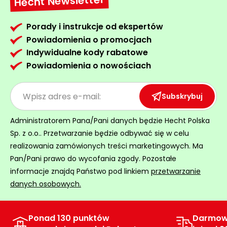
Hecht Newsletter
Myjki
ciśnieniowe
Porady i instrukcje od ekspertów
Powiadomienia o promocjach
Zamiatarki
do
Indywidualne kody rabatowe
chodników
Powiadomienia o nowościach
Odśnieżarki
i zamiatarki
Subskrybuj
do śniegu
Administratorem Pana/Pani danych będzie Hecht Polska
Łopaty
i pługi
Sp. z o.o.. Przetwarzanie będzie odbywać się w celu
do
realizowania zamówionych treści marketingowych. Ma
śniegu
Pan/Pani prawo do wycofania zgody. Pozostałe
na
informacje znajdą Państwo pod linkiem
przetwarzanie
kółkach
danych osobowych.
Opryskiwacze
sadownicze i
Ponad 130 punktów
Darmow
ogrodowe do