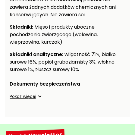
Wentylatory,
zawiera żadnych dodatków chemicznych ani
Rozdrabniacze
klimatyzacje
do gałęzi
konserwujących. Nie zawiera soi.
Prostowniki
Ogrodowe
Składniki:
Mięso i produkty uboczne
samochodowe
dmuchawy
pochodzenia zwierzęcego (wołowina,
i
wieprzowina, kurczak)
Akcesoria
odkurzacze
warsztatowe
do liści
Składniki analityczne:
wilgotność 71%, białko
surowe 16%, popiół gruboziarnisty 3%, włókno
Ogrzewanie
Taczki,
garażu i
surowe 1%, tłuszcz surowy 10%
wózki i
warsztatu
przyczepki
ogrodowe
Dokumenty bezpieczeństwa
Wciągarki
elektryczne
Rozsiewacze
Pokaż więcej
i ręczne
sadownicze
Pompy i
hydrofory
ogrodowe