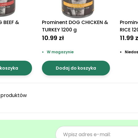
 BEEF &
Prominent DOG CHICKEN &
Promin
TURKEY 1200 g
RICE 12
10.99 zł
11.99 
W magazynie
Niedo
 koszyka
Dodaj do koszyka
 produktów