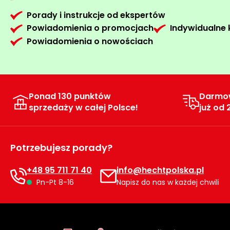
Porady i instrukcje od ekspertów
Powiadomienia o promocjach
Indywidualne
Powiadomienia o nowościach
Ponad 130 punktów
Darmo
sprzedaży w całej Polsce!
już od 
Potrzebujesz porady?
+48 95 711 71 40
info@hechtpolska.pl
Pn-Pt 8-16
Napisz do nas w każdej chwili