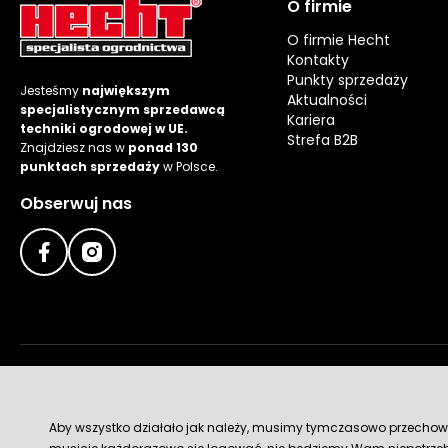
O firmie
O firmie Hecht
Kontakty
Punkty sprzedaży
Jesteśmy
największym
Aktualności
specjalistycznym sprzedawcą
Kariera
techniki ogrodowej w UE.
Strefa B2B
Znajdziesz nas w
ponad 130
punktach sprzedaży
w Polsce.
Obserwuj nas
Metody płatności
Aby wszystko działało jak należy, musimy tymczasowo przechowywa