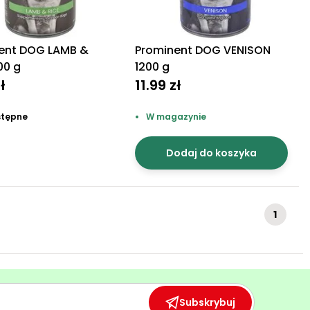
ent DOG LAMB &
Prominent DOG VENISON
00 g
1200 g
zł
11.99 zł
stępne
W magazynie
Dodaj do koszyka
1
Subskrybuj