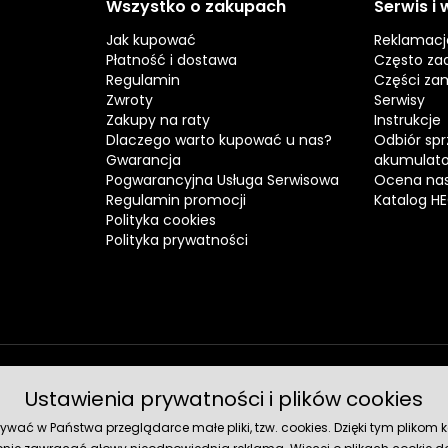
Wszystko o zakupach
Serwis i
Jak kupować
Reklamacj
Płatność i dostawa
Często za
Regulamin
Części za
Zwroty
Serwisy
Zakupy na raty
Instrukcje
Dlaczego warto kupować u nas?
Odbiór spr
Gwarancja
akumulat
Pogwarancyjna Usługa Serwisowa
Ocena nas
Regulamin promocji
Katalog H
Polityka cookies
Polityka prywatności
Ustawienia prywatności i plików cookies
Metody 
ć w Państwa przeglądarce małe pliki, tzw. cookies. Dzięki tym plikom ko