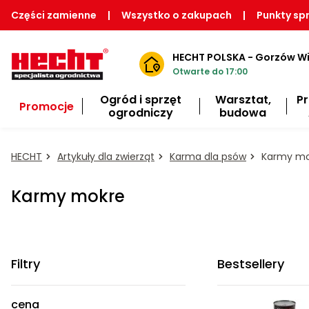
Części zamienne
|
Wszystko o zakupach
|
Punkty sp
HECHT POLSKA - Gorzów Wi
Otwarte do 17:00
Ogród i sprzęt
Warsztat,
P
Promocje
ogrodniczy
budowa
HECHT
Artykuły dla zwierząt
Karma dla psów
Karmy mo
Karmy mokre
Filtry
Bestsellery
cena