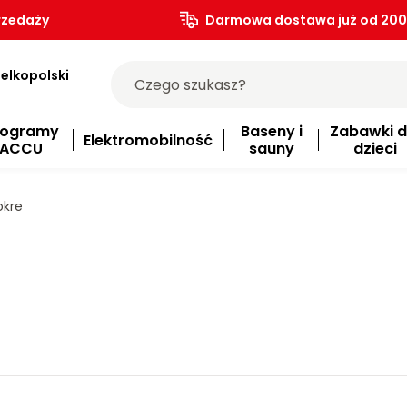
rzedaży
Darmowa dostawa już od 200.
elkopolski
rogramy
Baseny i
Zabawki d
Elektromobilność
ACCU
sauny
dzieci
kre