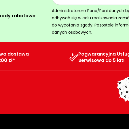
Administratorem Pana/Pani danych będz
 kody rabatowe
odbywać się w celu realizowania zam
do wycofania zgody. Pozostałe inform
danych osobowych.
wa dostawa
Pogwarancyjna Usłu
200 zł*
Serwisowa do 5 lat!