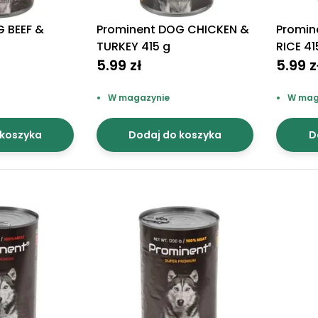
 BEEF &
Prominent DOG CHICKEN &
Promin
TURKEY 415 g
RICE 41
5.99 zł
5.99 z
W magazynie
W mag
 koszyka
Dodaj do koszyka
D