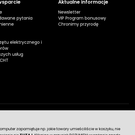
 wsparcie
Aktualne informacje
e
Newsletter
dawane pytania
VIP Program bonusowy
mienne
Chronimy przyrodę
zętu elektrycznego i
orów
zych usług
ECHT
dostawy
mputer zapamiętuje np. jakie towary umieściliście w koszyku, nie