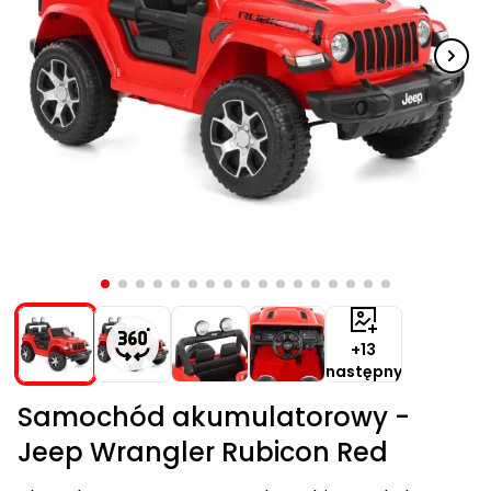
trawy
do liści
Akcesoria
Przedłużacze
Ciasteczka
1278
spalinowe
elektryczne
Akcesoria
Leżaki
Klimatory
Części i
elektryczne
elektryczne
ogrodowe
ręczne
ochronne
elektryczne
i aeratory
Glebogryzarki
program
ogrodowe
UTV
Części i
Akcesoria
Akcesoria
Haki i
Spawarki
Filtry
i sauny
Nagrzewnice
Samochody,
Budy
do
Piły
Pługi
do
ogrodowe
wodne
akcesoria
Hydrofory
Strug
Aeratory i
spalinowe
i kultywatory
1278
Spalinowe
akcesoria
ACCU
Akcesoria do
do
do
obracaki
i
do
olejowe
quady i
dla
żywopłotu
do
do
skuterów
Końcówki
Kosiarki
do
Akcesoria
Akcesoria do
Buggy
Części i
wertykulatory
spalinowe
Hulajnogi
dmuchawy
do
program
myjek
zamiatarki
odśnieżarki
do
przyłbice
basenu
Przysmaki
motorki
psów
Zabawki
Ławki
gałęzi
śniegu
Wentylatory
Części i
i złączki
ACCU
spalinowe
podkaszarek
do grilli
opryskiwaczy
spalinowe
akcesoria
do trawy
elektryczne
do liści
Akcesoria
wykaszarek
6260
Akcesoria
ciśnieniowych
drewna
do
Nagrzewnice
ogrodowe
kolumnowe
akcesoria do
Akcesoria do
ogrodowe
program
Frezarki
dla
i kos
do
Odkurzacze
i części
Drapaki
do nożyc
spawania
gazowe
Trampoliny
Łopaty
Kosiarki
wertykulatorów
glebogryzarek
6260
Crossy
Części i
traktorków
ACCU
Łopaty,
dzieci
automatyczne
do pomp
dla
ogrodowych
ogrodowe
Podkaszarki
plastikowe
Kaski
Krzesła i
Węże
Grzejniki
akumulatorowe
i aeratorów
i
elektryczne
akcesoria
ogrodowych
program
szpadle
Betoniarki
kotów
do śniegu
fotele
ACCU
ogrodowe
elektryczne
Spawarki
kultywatorów
dla
Siatki,
5140
i widły
budowlane
Skutery
Artykuły
ogrodowe
program
Kosiarki
Crossy
Meble
dmuchaw
szczotki,
Nakładki
podwodne
5140
Akcesoria
Klatki
dla
trójkołowe
spalinowe
ogrodowe
do liści
odkurzacze
Odkurzacze
antypoślizgowe
Stoły
Sekatory
grzewcze
Mieszadła
zwierząt
przemysłowe
na buty
ogrodowe
Kosiarki
Kosy
Akumulatory
Akcesoria
Kurnik
listwowe
mechaniczne
do quadów
do
Piły i
dla
Skuwacze
Kompresory
Bony
Stoliki
i
Piły
do trawy
basenu
noże
kur
do lodu
warsztatowe
na
podarunkowe
bębnowe
Akcesoria
(wykaszarki)
+13
kółkach
do quada
Uzdatnianie
następny
Piły
Pielęgnacja
Wiertnice
Kosiarki
Kultywatory i
Inne
Ogrzewanie
wody
ramowe
sierści
glebowe
Huśtawki
Samochód akumulatorowy -
bijakowe
glebogryzarki
Kaski
domu
ogrodowe
ogrodowe
na
Testery
Legowiska
Jeep Wrangler Rubicon Red
Agregaty
Siekiery
Części i
crossa
Akcesoria
wody
dla psów
prądotwórcze
Oświetlenie
akcesoria
Programy
i