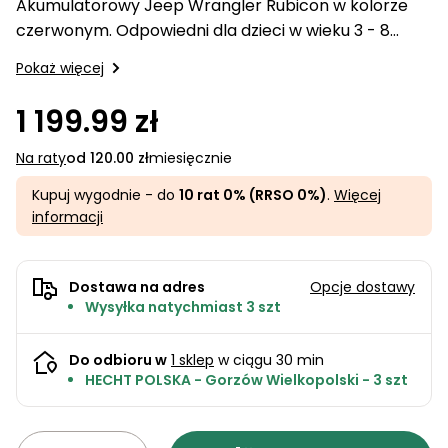
Akumulatorowy Jeep Wrangler Rubicon w kolorze
ogrodowe
do
akumulatorowe
quada
Karmy
Stoły
Detergenty
czerwonym. Odpowiedni dla dzieci w wieku 3 - 8
kosiarek
Tokarki
PROMINENT
warsztatowe
Parasole
Sekatory
lat. Maks. obciążenie 35 kg. Akumulator 12 V, 10 Ah / 12
Pokaż więcej
ogrodowe
Noże do
ogrodowe
Zabawki
V, 2 x 35 W. 2 silniki, efekty dźwiękowe i…
kosiarek
Koparki
wodne
Domki
1 199.99 zł
Akcesoria
ogrodowe
do
Zagęszczarki
Inne
Na raty
od 120.00 zł
miesięcznie
podlewania
i
Akcesoria
ogrodu
transportery
na
Kupuj wygodnie - do
10 rat 0% (RRSO 0%)
.
Więcej
balkon i
informacji
Grille
taras
ogrodowe
Zamiatarki
Piły
Dostawa na adres
Opcje dostawy
Piły do
ogrodowe
Wysyłka natychmiast 3 szt
betonu
do cięcia
drewna
Narzędzia
Do odbioru w
1 sklep
w ciągu 30 min
HECHT POLSKA - Gorzów Wielkopolski - 3 szt
pomiarowe
Łuparki
do
do
warsztatu
drewna