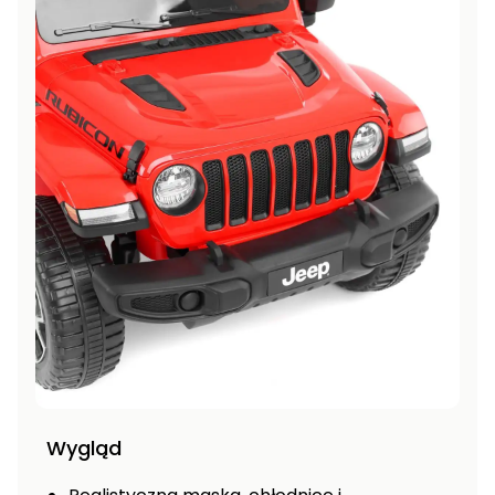
Myjki
ciśnieniowe
Zamiatarki
do
chodników
Odśnieżarki
i zamiatarki
do śniegu
Łopaty
i pługi
do
śniegu
na
kółkach
Opryskiwacze
Wygląd
sadownicze i
ogrodowe do