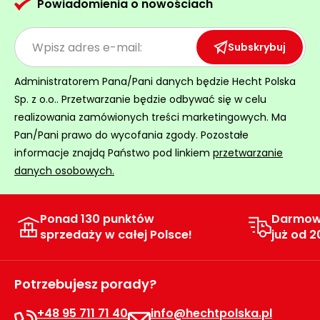
Powiadomienia o nowościach
Subskrybuj
Administratorem Pana/Pani danych będzie Hecht Polska
Sp. z o.o.. Przetwarzanie będzie odbywać się w celu
realizowania zamówionych treści marketingowych. Ma
Pan/Pani prawo do wycofania zgody. Pozostałe
informacje znajdą Państwo pod linkiem
przetwarzanie
danych osobowych.
Ponad 130 punktów
Darmow
sprzedaży w całej Polsce!
już od 2
Potrzebujesz porady?
+48 95 711 71 40
info@hechtpolska.pl