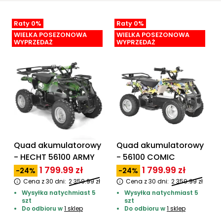
ogrodowe
do
akumulatorowe
quada
Karmy
Stoły
Detergenty
kosiarek
Tokarki
PROMINENT
warsztatowe
Parasole
Raty 0%
Raty 0%
Sekatory
ogrodowe
WIELKA POSEZONOWA
WIELKA POSEZONOWA
Noże do
ogrodowe
Zabawki
WYPRZEDAŻ
WYPRZEDAŻ
kosiarek
Koparki
wodne
Domki
Akcesoria
ogrodowe
do
Zagęszczarki
Inne
podlewania
i
Akcesoria
ogrodu
transportery
na
balkon i
Grille
taras
ogrodowe
Zamiatarki
Piły
Quad akumulatorowy
Quad akumulatorowy
Piły do
ogrodowe
- HECHT 56100 ARMY
- 56100 COMIC
betonu
do cięcia
1 799.99 zł
1 799.99 zł
-24%
-24%
drewna
Narzędzia
Cena z 30 dni:
2 359.99 zł
Cena z 30 dni:
2 359.99 zł
pomiarowe
Łuparki
Wysyłka natychmiast 5
Wysyłka natychmiast 5
do
szt
szt
do
Do odbioru w
1 sklep
Do odbioru w
1 sklep
warsztatu
drewna