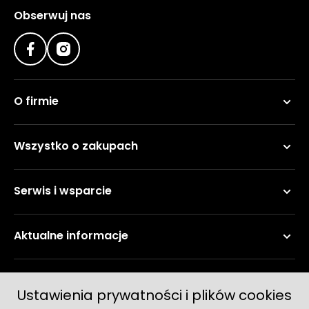
Obserwuj nas
O firmie
Wszystko o zakupach
Serwis i wsparcie
Aktualne informacje
Metody płatności
Ustawienia prywatności i plików cookies