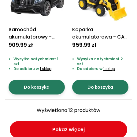
Samochód
Koparka
akumulatorowy -
akumulatorowa - CAT
MERCEDES BENZ GLC63
BACKHOE YELLOW
909.99 zł
959.99 zł
S BLACK
Wysyłka natychmiast 1
Wysyłka natychmiast 2
szt
szt
Do odbioru w
1 sklep
Do odbioru w
1 sklep
Do koszyka
Do koszyka
Wyświetlono 12 produktów
Pokaż więcej