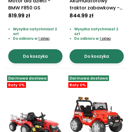
Motor dla dzieci -
Akumulatorowy
BMW F850 GS
traktor zabawkowy -
HECHT 50825 GREEN
819.99 zł
844.99 zł
Wysyłka natychmiast 2
Wysyłka natychmiast 2
szt
szt
Do odbioru w
1 sklep
Do odbioru w
1 sklep
Do koszyka
Do koszyka
Darmowa dostawa
Darmowa dostawa
Raty 0%
Raty 0%