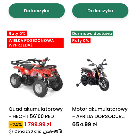
Wentylatory,
Rozdrabniacze
Do koszyka
Do koszyka
klimatyzacje
do gałęzi
Prostowniki
Ogrodowe
samochodowe
dmuchawy
Raty 0%
Darmowa dostawa
i
WIELKA POSEZONOWA
Raty 0%
Akcesoria
WYPRZEDAŻ
odkurzacze
warsztatowe
do liści
Ogrzewanie
Taczki,
garażu i
wózki i
warsztatu
przyczepki
ogrodowe
Wciągarki
elektryczne
Rozsiewacze
i ręczne
sadownicze
Quad akumulatorowy
Motor akumulatorowy
Pompy i
- HECHT 56100 RED
- APRILIA DORSODURO
hydrofory
900
1 799.99 zł
654.99 zł
-24%
ogrodowe
Cena z 30 dni:
2 359.99 zł