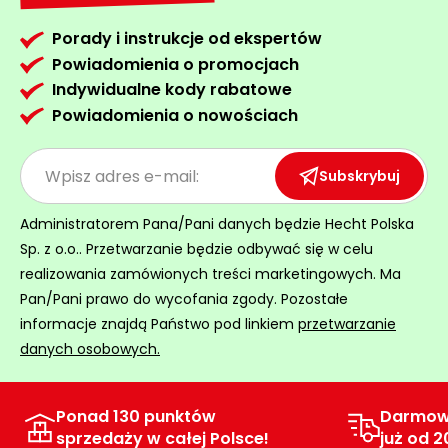
Porady i instrukcje od ekspertów
Powiadomienia o promocjach
Indywidualne kody rabatowe
Powiadomienia o nowościach
Subskrybuj
Administratorem Pana/Pani danych będzie Hecht Polska
Sp. z o.o.. Przetwarzanie będzie odbywać się w celu
realizowania zamówionych treści marketingowych. Ma
Pan/Pani prawo do wycofania zgody. Pozostałe
informacje znajdą Państwo pod linkiem
przetwarzanie
danych osobowych.
Ponad 130 punktów
Darmow
sprzedaży w całej Polsce!
już od 2