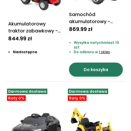
Samochód
akumulatorowy -
Akumulatorowy
HECHT 56185
869.99 zł
traktor zabawkowy -
HECHT 50825 RED
844.99 zł
Wysyłka natychmiast 10
szt
Niedostępne
Do odbioru w
1 sklep
Do koszyka
Darmowa dostawa
Darmowa dostawa
Raty 0%
Raty 0%