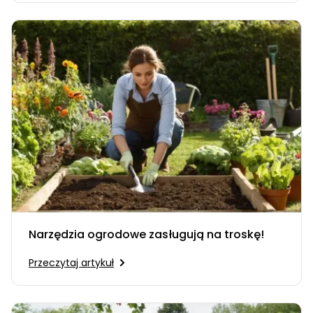
Narzędzia ogrodowe zasługują na troskę!
Przeczytaj artykuł