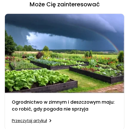
Może Cię zainteresować
Ogrodnictwo w zimnym i deszczowym maju:
co robić, gdy pogoda nie sprzyja
Przeczytaj artykuł