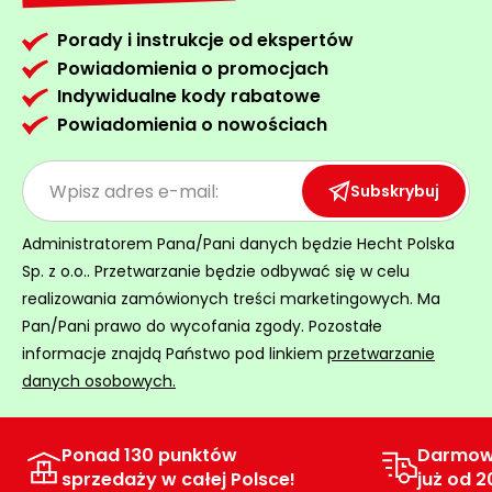
Porady i instrukcje od ekspertów
Powiadomienia o promocjach
Indywidualne kody rabatowe
Powiadomienia o nowościach
Subskrybuj
Administratorem Pana/Pani danych będzie Hecht Polska
Sp. z o.o.. Przetwarzanie będzie odbywać się w celu
realizowania zamówionych treści marketingowych. Ma
Pan/Pani prawo do wycofania zgody. Pozostałe
informacje znajdą Państwo pod linkiem
przetwarzanie
danych osobowych.
Ponad 130 punktów
Darmow
sprzedaży w całej Polsce!
już od 2