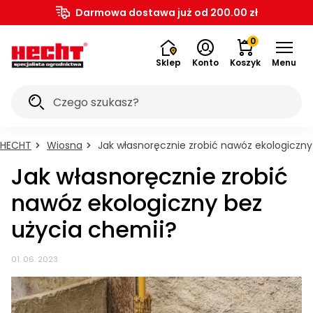
Meble
mechaniczne
Programy
Sekatory
do
Grille
ogrodowe
Rozdrabniacze
Myjki
do
sadownicze i
Akcesoria
Warsztat,
Narzędzia
Odkurzacze
Kompresory
Wiertnice
Agregaty
Akcesoria
Programy
Baseny
Baseny i
Karmy
Ogrzewanie
Darmowa dostawa już od 200.00 zł
sprzęt
do
do
wertykulatory
Podkaszarki
glebogryzarki
do
i
hydrofory
do
i zamiatarki
ogrodowe
ogrodnicze
Elektronarzędzia
Koparki
Zamiatarki
garażu i
elektryczne
program
program
program
program
program
Elektromobilność
Rowery
Skutery
dla
ATV i
dla
dla
dla
dla
Nagrzewnice
PL
ogrodowe
do trawy
akumulatorowe
ogrodowe
podlewania
ogrodowe
do cięcia
do gałęzi
ciśnieniowe
śniegu
ogrodowe do
ogrodowe
budowa
akumulatorowe
przemysłowe
warsztatowe
glebowe
prądotwórcze
warsztatowe
ACCU
i sauny
akcesoria
PROMINENT
domu
ogrodniczy
trawy
koszenia
do trawy
ogrodowe
drewna
odkurzacze
ogrodowe
chodników
do śniegu
foliowe
ręczne
warsztatu
i ręczne
6020
5040
1278
6260
5140
seniorów
UTV
dzieci
zwierząt
psów
kotów
0
(wykaszarki)
ogrodu
drewna
na
roślin
trawy
do liści
Sklep
Konto
Koszyk
Menu
Promocje
kółkach
Wszystko w
Wszystko w
Wszystko w
Wszystko w
Wszystko w
Wszystko w
Wszystko w
Wszystko w
Wszystko w
Wszystko w
Wszystko w
Wszystko w
Wszystko w
Wszystko w
Wszystko w
Wszystko w
Wszystko w
Wszystko w
Wszystko w
Wszystko w
Wszystko w
Wszystko w
Wszystko w
Wszystko w
Wszystko w
Wszystko w
Wszystko w
Wszystko
Wszystko
Wszystko
Wszystko
Wszystko
Wszystko
Wszystko
Wszystko
Wszystko
Wszystko
Wszystko
Wszystko
Wszystko
Wszystko
Wszystko
Wszystko
Wszystko
Wszystko
Wszystko
Wszystko
Wszystko
Wszystko
Wszystko
Wszystko
Wszystko
Wszystko
Wszystko
Wszystko
Wszystko
Wszystko
ategorii
w kategorii
w kategorii
w kategorii
w kategorii
w kategorii
w kategorii
w kategorii
w kategorii
kategorii
kategorii
kategorii
kategorii
kategorii
kategorii
kategorii
kategorii
kategorii
kategorii
kategorii
kategorii
kategorii
kategorii
kategorii
kategorii
kategorii
kategorii
kategorii
kategorii
kategorii
kategorii
kategorii
kategorii
kategorii
kategorii
w
w
w
w
w
w
w
w
w
w
w
w
w
w
w
w
w
w
w
w
w
w
Kosy
Ogród i
ktromobilność
ektronarzędzia
ozdrabniacze
pryskiwacze
echaniczne
ultywatory i
Nagrzewnice
Podkaszarki
Kompresory
Odkurzacze
Ogrzewanie
Ogrzewanie
Odśnieżarki
Zamiatarki
Zamiatarki
Ogrodowe
Narzędzia
Narzędzia
Wciągarki
Akcesoria
Akcesoria
Akcesoria
Aeratory i
Programy
Agregaty
Traktorki
Sekatory
Szklarnie
kategorii
kategorii
kategorii
kategorii
kategorii
kategorii
kategorii
kategorii
kategorii
kategorii
kategorii
kategorii
kategorii
kategorii
kategorii
kategorii
kategorii
kategorii
kategorii
kategorii
kategorii
kategorii
Pompy i
Ogród i
Karmy
Meble
Grille
Myjki
Piły
sprzęt
umulatorowe
umulatorowe
rądotwórcze
ertykulatory
lebogryzarki
arsztatowe
arsztatowe
rzemysłowe
adownicze i
i zamiatarki
ciśnieniowe
elektryczne
ogrodnicze
PROMINENT
dmuchawy
ogrodowe
ogrodowe
ogrodowe
ogrodowe
ogrodowe
ogrodowe
ogrodowe
Warsztat,
hydrofory
Programy
Wiertnice
do gałęzi
do trawy
Zabawki
Łopaty i
garażu i
Baseny i
Baseny i
Artykuły
Kosiarki
Pojazdy
Pojazdy
Koparki
Skutery
Łuparki
Rowery
Karma
Karma
sprzęt
domu
ACCU
ACCU
ACCU
ACCU
ACCU
do
do
ogrodniczy
HECHT
Wiosna
Jak własnoręcznie zrobić nawóz ekologiczny
Podkaszarki i
Nagrzewnice
grodowe do
(wykaszarki)
podlewania
ogrodniczy
chodników
ogrodowe
ogrodowe
warsztatu
akcesoria
do śniegu
do cięcia
do trawy
program
program
program
program
program
glebowe
budowa
pługi do
i ręczne
foliowe
ręczne
sauny
ACCU
ATV i
dla
dla
dla
dla
dla
do
do
do
i
Wiertarki
Spalinowe
Rowery
kosy
elektryczne
Jak własnoręcznie zrobić
Warsztat,
ACCU
Sekatory
Myjki
Wiertarki
Agregaty
Karma
Kominki
Altany
Grille
Rowery
Skutery
akumulatorowe
odkurzacze
seniorów
koszenia
zwierząt
drewna
drewna
ogrodu
śniegu
kotów
dzieci
trawy
roślin
psów
5040
6020
6260
5140
1278
UTV
Elektryczne
Kanistry
Odkurzacze
Akcesoria
Akcesoria
Kanistry
program
akumulatorowe
ciśnieniowe
i
z
dla
typu
ogrodowe
węglowe
elektryczne
elektryczne
budowa
nawóz ekologiczny bez
Kosiarki
Wertykulatory i
Glebogryzarki
Akcesoria
ACCU
Wykaszarki
Fontanny
Zamiatarki
Odśnieżarki
Haczki
Wciągarki
Baseny i
Baseny
Nagrzewnice
6020
do żywopłotu
spalinowe
wkrętarki
regulacją
psów
koza
do liści
trawy
na
Narzędzia
Młotowiertarki
Akcesoria
Kominki
Skutery
Podkaszarki
do
aeratory
i kultywatory
do
program
akumulatorowe
ogrodowe
akumulatorowe
akumulatorowe
ogrodowe
linowe
akcesoria
rozporowe
olejowe
Piły
Akcesoria
Narzędzia
Karma
Kosiarki
Pergole
Sterowniki
Grille z
Opryskiwacze
Odzież
Separatory
AVR
Kaski
Karmy
Karmy
użycia chemii?
i kosy
Programy
trawy
akumulatorowe
na
szklarni
6020
kółkach
Akcesoria
Poziome
Spalinowe
Oleje
Akcesoria
Akcesoria
Akcesoria
Akcesoria
Akcesoria
Quady
ACCU
Sekatory
Myjki
Karma
Piły
tarczowe
do
ogrodowe
dla
wrzecionowe
ogrodowe
nawadniania
wędzarnią
akumulatorowe
ochronna
popiołu
motocyklowe
mokre
mokre
elektryczne
Nagrzewnice
Spalinowe
Pojazdy
Motyki
Wykaszarki
akumulator
Pompy
Zamiatarki
Odśnieżarki
Wciągarki
Baseny
Nagrzewnice
ACCU
program
elektryczne
ciśnieniowe
dla
akumulatorowe
Agregaty
do
rowerów
dla dzieci
psów
Akumulatorowe
Elektronarzędzia
Szlifierki
Grzejniki
Sauny
Traktorki
Wertykulatory
ACCU
traktory
dla
ogrodowe
elektryczne
zanurzeniowe
spalinowe
elektryczne
łańcuchowe
stelażowe
gazowe
5040
do
akumulatorowe
kotów
01. 06. 2023
Zestawy
Łopaty
inwerterowe
Akumulatory
Roboty
Pistolety
Grille
drewna
Opryskiwacze
Quady
Karmy
Karmy
Podkaszarki
ogrodowe
i aeratory
Glebogryzarki
program
ogrodowe
seniorów
Pionowe
Oleje
Akcesoria
Przedłużacze
Gokarty
Karma
żywopłotu
Baterie i
Klimatyzatory
Elektromobilność
mebli
aluminiowe
do skuterów
koszące
ogrodowe
gazowe
spalinowe
towarowe
suche
suche
i kosy
do
elektryczne
i kultywatory
5040
Elektryczne
Wykaszarki
Pompy
Zamiatarki
Odśnieżarki
Grabie
Szlifierki
Narzędzia
Nagrzewnice
Drabinki
ACCU
Myjki
na
dla
Piły
akcesoria
przenośne
ogrodowych
i metalowe
elektrycznych
spalinowe
Elektryczne
Pojazdy
koszenia
elektryczne
dmuchawy
spalinowe
powierzchniowe
ręczne
spalinowe
ogrodowe
kątowe
akumulatorowe
elektryczne
basenowe
program
Nożyce
ciśnieniowe
pedały
kotów
łańcuchowe
Grille
Kosiarki
Zraszacze
do śniegu
Opryskiwacz
Wyposażenie
Buggy
Wertykulatory
ACCU
Baseny
traktory
ATV i