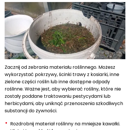
ogrodowe
do
akumulatorowe
quada
Karmy
Stoły
Detergenty
kosiarek
Tokarki
PROMINENT
warsztatowe
Parasole
Sekatory
ogrodowe
Noże do
ogrodowe
Zabawki
kosiarek
Koparki
wodne
Domki
Akcesoria
ogrodowe
do
Zagęszczarki
Inne
podlewania
i
Akcesoria
ogrodu
transportery
na
balkon i
Grille
Zacznij od zebrania materiału roślinnego. Możesz
taras
ogrodowe
Zamiatarki
wykorzystać pokrzywy, ścinki trawy z kosiarki, inne
zielone części roślin lub inne dostępne odpady
Piły
Piły do
ogrodowe
roślinne. Ważne jest, aby wybierać rośliny, które nie
betonu
do cięcia
zostały poddane traktowaniu pestycydami lub
drewna
herbicydami, aby uniknąć przenoszenia szkodliwych
Narzędzia
substancji do żywności.
pomiarowe
Łuparki
do
do
warsztatu
Rozdrobnij materiał roślinny na mniejsze kawałki.
drewna