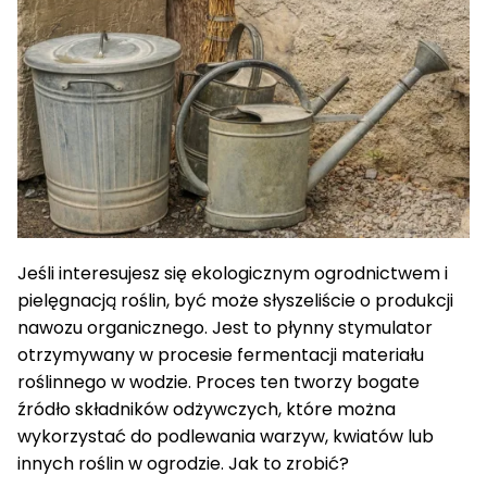
trawy
do liści
Akcesoria
Przedłużacze
Ciasteczka
1278
spalinowe
elektryczne
Akcesoria
Leżaki
Klimatory
Części i
elektryczne
elektryczne
ogrodowe
ręczne
ochronne
elektryczne
i aeratory
Glebogryzarki
program
ogrodowe
UTV
Części i
Akcesoria
Akcesoria
Haki i
Spawarki
Filtry
i sauny
Nagrzewnice
Samochody,
Budy
do
Piły
Pługi
do
ogrodowe
wodne
akcesoria
Hydrofory
Strug
Aeratory i
spalinowe
i kultywatory
1278
Spalinowe
akcesoria
ACCU
Akcesoria do
do
do
obracaki
i
do
olejowe
quady i
dla
żywopłotu
do
do
skuterów
Końcówki
Kosiarki
do
Akcesoria
Akcesoria do
Buggy
Części i
wertykulatory
spalinowe
Hulajnogi
dmuchawy
do
program
myjek
zamiatarki
odśnieżarki
do
przyłbice
basenu
Przysmaki
motorki
psów
Zabawki
Ławki
gałęzi
śniegu
Wentylatory
Części i
i złączki
ACCU
spalinowe
podkaszarek
do grilli
opryskiwaczy
spalinowe
akcesoria
do trawy
elektryczne
do liści
Akcesoria
wykaszarek
6260
Akcesoria
ciśnieniowych
drewna
do
Nagrzewnice
ogrodowe
kolumnowe
akcesoria do
Akcesoria do
ogrodowe
program
Frezarki
dla
i kos
do
Odkurzacze
i części
Drapaki
do nożyc
spawania
gazowe
Trampoliny
Łopaty
Kosiarki
wertykulatorów
glebogryzarek
6260
Crossy
Części i
traktorków
ACCU
Łopaty,
dzieci
automatyczne
do pomp
dla
ogrodowych
ogrodowe
Podkaszarki
plastikowe
Kaski
Krzesła i
Węże
Grzejniki
akumulatorowe
i aeratorów
i
elektryczne
akcesoria
ogrodowych
program
szpadle
Betoniarki
kotów
do śniegu
fotele
ACCU
ogrodowe
elektryczne
Spawarki
kultywatorów
dla
Siatki,
5140
i widły
budowlane
Skutery
Artykuły
ogrodowe
program
Kosiarki
Crossy
Meble
dmuchaw
szczotki,
Nakładki
podwodne
5140
Akcesoria
Klatki
dla
trójkołowe
spalinowe
ogrodowe
do liści
odkurzacze
Odkurzacze
antypoślizgowe
Stoły
Sekatory
grzewcze
Mieszadła
zwierząt
przemysłowe
na buty
ogrodowe
Kosiarki
Kosy
Akumulatory
Jeśli interesujesz się ekologicznym ogrodnictwem i
Akcesoria
Kurnik
listwowe
mechaniczne
do quadów
do
pielęgnacją roślin, być może słyszeliście o produkcji
Piły i
dla
Skuwacze
Kompresory
Bony
Stoliki
i
Piły
do trawy
basenu
noże
kur
nawozu organicznego. Jest to płynny stymulator
do lodu
warsztatowe
na
podarunkowe
bębnowe
Akcesoria
(wykaszarki)
otrzymywany w procesie fermentacji materiału
kółkach
do quada
Uzdatnianie
Piły
Pielęgnacja
Wiertnice
roślinnego w wodzie. Proces ten tworzy bogate
Kosiarki
Kultywatory i
Inne
Ogrzewanie
wody
ramowe
sierści
glebowe
Huśtawki
źródło składników odżywczych, które można
bijakowe
glebogryzarki
Kaski
domu
ogrodowe
ogrodowe
na
Testery
wykorzystać do podlewania warzyw, kwiatów lub
Legowiska
Agregaty
Siekiery
Części i
crossa
Akcesoria
wody
innych roślin w ogrodzie. Jak to zrobić?
dla psów
prądotwórcze
Oświetlenie
akcesoria
Programy
i