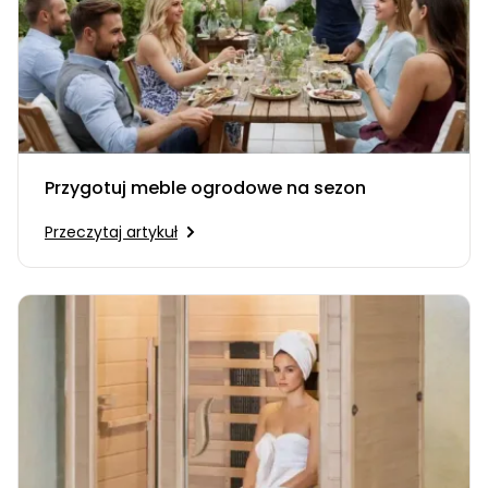
Przygotuj meble ogrodowe na sezon
Przeczytaj artykuł