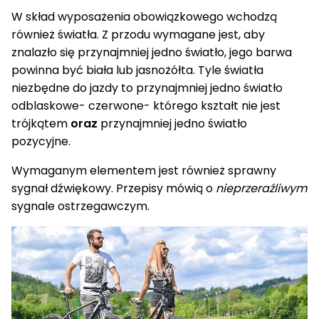
Wentylatory,
W skład wyposażenia obowiązkowego wchodzą
Rozdrabniacze
klimatyzacje
do gałęzi
również światła. Z przodu wymagane jest, aby
znalazło się przynajmniej jedno światło, jego barwa
Prostowniki
Ogrodowe
powinna być biała lub jasnożółta. Tyle światła
samochodowe
dmuchawy
niezbędne do jazdy to przynajmniej jedno światło
i
Akcesoria
odblaskowe- czerwone- którego kształt nie jest
odkurzacze
warsztatowe
trójkątem
oraz
przynajmniej jedno światło
do liści
pozycyjne.
Ogrzewanie
Taczki,
garażu i
wózki i
Wymaganym elementem jest również sprawny
warsztatu
przyczepki
sygnał dźwiękowy. Przepisy mówią o
nieprzeraźliwym
ogrodowe
sygnale ostrzegawczym.
Wciągarki
elektryczne
Rozsiewacze
i ręczne
sadownicze
Pompy i
hydrofory
ogrodowe