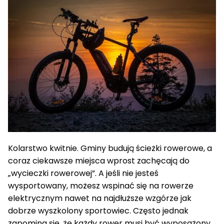
trawy
do liści
Akcesoria
Przedłużacze
Ciasteczka
1278
spalinowe
elektryczne
Akcesoria
Leżaki
Klimatory
Części i
elektryczne
elektryczne
ogrodowe
ręczne
ochronne
elektryczne
i aeratory
Glebogryzarki
program
ogrodowe
UTV
Części i
Akcesoria
Akcesoria
Haki i
Spawarki
Filtry
i sauny
Nagrzewnice
Samochody,
Budy
do
Piły
Pługi
do
ogrodowe
wodne
akcesoria
Hydrofory
Strug
Aeratory i
spalinowe
i kultywatory
1278
Spalinowe
akcesoria
ACCU
Akcesoria do
do
do
obracaki
i
do
olejowe
quady i
dla
żywopłotu
do
do
skuterów
Końcówki
Kosiarki
do
Akcesoria
Akcesoria do
Buggy
Części i
wertykulatory
spalinowe
Hulajnogi
dmuchawy
do
program
myjek
zamiatarki
odśnieżarki
do
przyłbice
basenu
Przysmaki
motorki
psów
Zabawki
Ławki
gałęzi
śniegu
Wentylatory
Części i
i złączki
ACCU
spalinowe
podkaszarek
do grilli
opryskiwaczy
spalinowe
akcesoria
do trawy
elektryczne
do liści
Akcesoria
wykaszarek
6260
Akcesoria
ciśnieniowych
drewna
do
Nagrzewnice
ogrodowe
kolumnowe
akcesoria do
Akcesoria do
ogrodowe
program
Frezarki
dla
i kos
do
Odkurzacze
i części
Drapaki
do nożyc
spawania
gazowe
Trampoliny
Łopaty
Kosiarki
wertykulatorów
glebogryzarek
6260
Crossy
Części i
traktorków
ACCU
Łopaty,
dzieci
automatyczne
do pomp
dla
ogrodowych
ogrodowe
Podkaszarki
plastikowe
Kaski
Krzesła i
Węże
Grzejniki
akumulatorowe
i aeratorów
i
elektryczne
akcesoria
ogrodowych
program
szpadle
Betoniarki
kotów
do śniegu
fotele
ACCU
ogrodowe
elektryczne
Spawarki
kultywatorów
dla
Siatki,
5140
i widły
budowlane
Skutery
Artykuły
ogrodowe
program
Kosiarki
Crossy
Meble
dmuchaw
szczotki,
Nakładki
podwodne
5140
Akcesoria
Klatki
dla
trójkołowe
spalinowe
ogrodowe
do liści
odkurzacze
Odkurzacze
antypoślizgowe
Stoły
Sekatory
grzewcze
Mieszadła
zwierząt
przemysłowe
na buty
ogrodowe
Kosiarki
Kosy
Akumulatory
Akcesoria
Kurnik
listwowe
mechaniczne
do quadów
do
Piły i
dla
Skuwacze
Kompresory
Bony
Stoliki
i
Piły
do trawy
basenu
Kolarstwo kwitnie. Gminy budują ścieżki rowerowe, a
noże
kur
do lodu
warsztatowe
na
podarunkowe
bębnowe
Akcesoria
(wykaszarki)
coraz ciekawsze miejsca wprost zachęcają do
kółkach
do quada
Uzdatnianie
Piły
Pielęgnacja
Wiertnice
„wycieczki rowerowej”. A jeśli nie jesteś
Kosiarki
Kultywatory i
Inne
Ogrzewanie
wody
ramowe
sierści
glebowe
Huśtawki
wysportowany, możesz wspinać się na rowerze
bijakowe
glebogryzarki
Kaski
domu
ogrodowe
elektrycznym nawet na najdłuższe wzgórze jak
ogrodowe
na
Testery
Legowiska
Agregaty
Siekiery
Części i
crossa
Akcesoria
dobrze wyszkolony sportowiec. Często jednak
wody
dla psów
prądotwórcze
Oświetlenie
akcesoria
Programy
i
zapomina się, że każdy rower musi być wyposażony