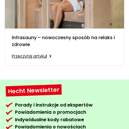
Infrasauny – nowoczesny sposób na relaks i
zdrowie
Przeczytaj artykuł
Hecht Newsletter
Porady i instrukcje od ekspertów
Powiadomienia o promocjach
Indywidualne kody rabatowe
Powiadomienia o nowościach