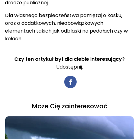
roślin
drodze publicznej.
Szklarnie
Dla własnego bezpieczeństwa pamiętaj o kasku,
ogrodowe
oraz o dodatkowych, nieobowiązkowych
foliowe
elementach takich jak odblaski na pedałach czy w
kołach.
Tunele
ogrodowe
Czy ten artykuł był dla ciebie interesujący?
Kompostowniki
Udostępnij.
ogrodowe
Narzędzia
ogrodnicze
ręczne
Ziemie i
Może Cię zainteresować
kory
ogrodowe
Akcesoria
ogrodowe