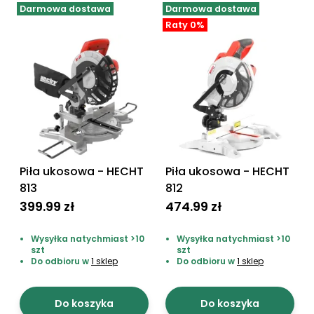
trawy
do liści
Akcesoria
Przedłużacze
Ciasteczka
1278
spalinowe
elektryczne
Akcesoria
Leżaki
Klimatory
Części i
Darmowa dostawa
Darmowa dostawa
elektryczne
elektryczne
ogrodowe
ręczne
ochronne
elektryczne
i aeratory
Glebogryzarki
program
ogrodowe
UTV
Części i
Akcesoria
Akcesoria
Haki i
Spawarki
Filtry
i sauny
Nagrzewnice
Samochody,
Budy
do
Piły
Pługi
do
ogrodowe
wodne
akcesoria
Hydrofory
Strug
Raty 0%
Aeratory i
spalinowe
i kultywatory
1278
Spalinowe
akcesoria
ACCU
Akcesoria do
do
do
obracaki
i
do
olejowe
quady i
dla
żywopłotu
do
do
skuterów
Końcówki
Kosiarki
do
Akcesoria
Akcesoria do
Buggy
Części i
wertykulatory
spalinowe
Hulajnogi
dmuchawy
do
program
myjek
zamiatarki
odśnieżarki
do
przyłbice
basenu
Przysmaki
motorki
psów
Zabawki
Ławki
gałęzi
śniegu
Wentylatory
Części i
i złączki
ACCU
spalinowe
podkaszarek
do grilli
opryskiwaczy
spalinowe
akcesoria
do trawy
elektryczne
do liści
Akcesoria
wykaszarek
6260
Akcesoria
ciśnieniowych
drewna
do
Nagrzewnice
ogrodowe
kolumnowe
akcesoria do
Akcesoria do
ogrodowe
program
Frezarki
dla
i kos
do
Odkurzacze
i części
Drapaki
do nożyc
spawania
gazowe
Trampoliny
Łopaty
Kosiarki
wertykulatorów
glebogryzarek
6260
Crossy
Części i
traktorków
ACCU
Łopaty,
dzieci
automatyczne
do pomp
dla
ogrodowych
ogrodowe
Podkaszarki
plastikowe
Kaski
Krzesła i
Węże
Grzejniki
akumulatorowe
i aeratorów
i
elektryczne
akcesoria
ogrodowych
program
szpadle
Betoniarki
kotów
do śniegu
fotele
ACCU
ogrodowe
elektryczne
Spawarki
kultywatorów
dla
Siatki,
5140
i widły
budowlane
Skutery
Artykuły
ogrodowe
program
Kosiarki
Crossy
Meble
dmuchaw
szczotki,
Nakładki
podwodne
5140
Akcesoria
Klatki
dla
trójkołowe
spalinowe
ogrodowe
do liści
odkurzacze
Odkurzacze
antypoślizgowe
Stoły
Sekatory
grzewcze
Mieszadła
zwierząt
przemysłowe
na buty
ogrodowe
Piła ukosowa - HECHT
Piła ukosowa - HECHT
Kosiarki
Kosy
Akumulatory
Akcesoria
Kurnik
813
812
listwowe
mechaniczne
do quadów
do
Piły i
dla
Skuwacze
Kompresory
Bony
Stoliki
i
Piły
399.99 zł
474.99 zł
do trawy
basenu
noże
kur
do lodu
warsztatowe
na
podarunkowe
bębnowe
Akcesoria
(wykaszarki)
kółkach
do quada
Uzdatnianie
Piły
Pielęgnacja
Wysyłka natychmiast >10
Wysyłka natychmiast >10
Wiertnice
Kosiarki
Kultywatory i
Inne
Ogrzewanie
wody
szt
szt
ramowe
sierści
glebowe
Huśtawki
Do odbioru w
1 sklep
Do odbioru w
1 sklep
bijakowe
glebogryzarki
Kaski
domu
ogrodowe
ogrodowe
na
Testery
Legowiska
Agregaty
Siekiery
Części i
crossa
Akcesoria
wody
dla psów
prądotwórcze
Oświetlenie
Do koszyka
Do koszyka
akcesoria
Programy
i