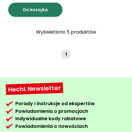
Myjki
Do koszyka
ciśnieniowe
Zamiatarki
do
Wyświetlono 5 produktów
chodników
Odśnieżarki
i zamiatarki
1
do śniegu
Łopaty
i pługi
do
Hecht Newsletter
śniegu
na
Porady i instrukcje od ekspertów
kółkach
Powiadomienia o promocjach
Opryskiwacze
Indywidualne kody rabatowe
sadownicze i
Powiadomienia o nowościach
ogrodowe do