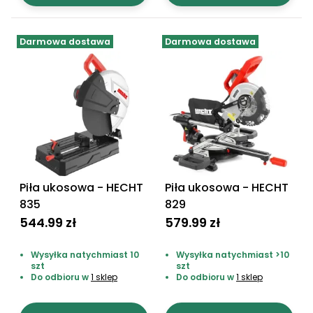
ogrodowe
do
akumulatorowe
quada
Karmy
Stoły
Detergenty
kosiarek
Tokarki
PROMINENT
warsztatowe
Parasole
Sekatory
Darmowa dostawa
Darmowa dostawa
ogrodowe
Noże do
ogrodowe
Zabawki
kosiarek
Koparki
wodne
Domki
Akcesoria
ogrodowe
do
Zagęszczarki
Inne
podlewania
i
Akcesoria
ogrodu
transportery
na
balkon i
Grille
taras
ogrodowe
Zamiatarki
Piła ukosowa - HECHT
Piła ukosowa - HECHT
Piły
835
829
Piły do
ogrodowe
544.99 zł
579.99 zł
betonu
do cięcia
drewna
Narzędzia
Wysyłka natychmiast 10
Wysyłka natychmiast >10
pomiarowe
szt
szt
Łuparki
Do odbioru w
1 sklep
Do odbioru w
1 sklep
do
do
warsztatu
drewna