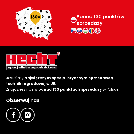
Ponad 130 punktów
sprzedaży
Jesteśmy
największym specjalistycznym sprzedawcą
techniki ogrodowej w UE.
Znajdziesz nas w
ponad 130 punktach sprzedaży
w Polsce.
Obserwuj nas