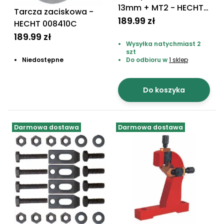
13mm + MT2 - HECHT
Myjki
Tarcza zaciskowa -
ciśnieniowe
008410I
189.99 zł
HECHT 008410C
189.99 zł
Zamiatarki
Wysyłka natychmiast 2
do
szt
chodników
Niedostępne
Do odbioru w
1 sklep
Odśnieżarki
Do koszyka
i zamiatarki
do śniegu
Łopaty
Darmowa dostawa
Darmowa dostawa
i pługi
do
śniegu
na
kółkach
Opryskiwacze
sadownicze i
ogrodowe do