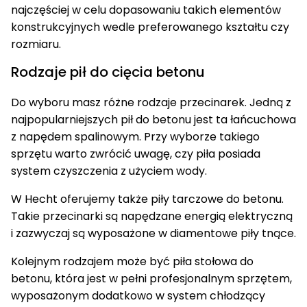
roślin
najczęściej w celu dopasowaniu takich elementów
konstrukcyjnych wedle preferowanego kształtu czy
Szklarnie
rozmiaru.
ogrodowe
foliowe
Rodzaje pił do cięcia betonu
Tunele
Do wyboru masz różne rodzaje przecinarek. Jedną z
ogrodowe
najpopularniejszych pił do betonu jest ta łańcuchowa
Kompostowniki
z napędem spalinowym. Przy wyborze takiego
ogrodowe
sprzętu warto zwrócić uwagę, czy piła posiada
system czyszczenia z użyciem wody.
Narzędzia
ogrodnicze
W Hecht oferujemy także piły tarczowe do betonu.
ręczne
Takie przecinarki są napędzane energią elektryczną
Ziemie i
i zazwyczaj są wyposażone w diamentowe piły tnące.
kory
Kolejnym rodzajem może być piła stołowa do
ogrodowe
betonu, która jest w pełni profesjonalnym sprzętem,
Akcesoria
wyposażonym dodatkowo w system chłodzący
ogrodowe