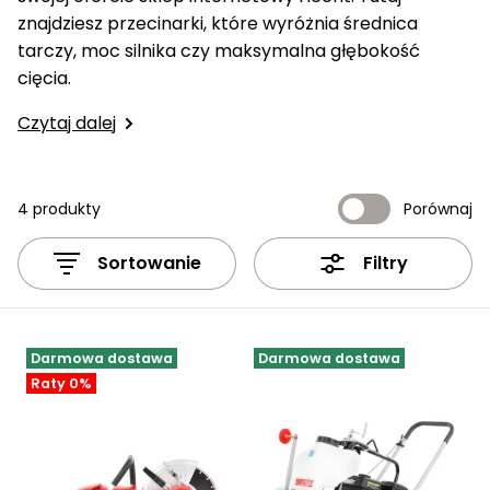
trawy
do liści
Akcesoria
Przedłużacze
Ciasteczka
1278
spalinowe
elektryczne
Akcesoria
Leżaki
Klimatory
Części i
elektryczne
elektryczne
ogrodowe
ręczne
ochronne
elektryczne
i aeratory
Glebogryzarki
program
znajdziesz przecinarki, które wyróżnia średnica
ogrodowe
UTV
Części i
Akcesoria
Akcesoria
Haki i
Spawarki
Filtry
i sauny
Nagrzewnice
Samochody,
Budy
do
Piły
Pługi
do
ogrodowe
wodne
akcesoria
Hydrofory
Strug
Aeratory i
spalinowe
i kultywatory
1278
Spalinowe
akcesoria
ACCU
Akcesoria do
do
do
obracaki
i
do
tarczy, moc silnika czy maksymalna głębokość
olejowe
quady i
dla
żywopłotu
do
do
skuterów
Końcówki
Kosiarki
do
Akcesoria
Akcesoria do
Buggy
Części i
wertykulatory
spalinowe
Hulajnogi
dmuchawy
do
program
myjek
zamiatarki
odśnieżarki
do
przyłbice
basenu
Przysmaki
cięcia.
motorki
psów
Zabawki
Ławki
gałęzi
śniegu
Wentylatory
Części i
i złączki
ACCU
spalinowe
podkaszarek
do grilli
opryskiwaczy
spalinowe
akcesoria
do trawy
elektryczne
do liści
Akcesoria
wykaszarek
6260
Akcesoria
ciśnieniowych
drewna
do
Nagrzewnice
ogrodowe
kolumnowe
akcesoria do
Akcesoria do
ogrodowe
program
Frezarki
dla
i kos
do
Odkurzacze
i części
Drapaki
do nożyc
spawania
gazowe
Trampoliny
Czytaj dalej
Łopaty
Kosiarki
wertykulatorów
glebogryzarek
6260
Crossy
Części i
traktorków
ACCU
Łopaty,
dzieci
automatyczne
do pomp
dla
ogrodowych
ogrodowe
Podkaszarki
plastikowe
Kaski
Krzesła i
Węże
Grzejniki
akumulatorowe
i aeratorów
i
elektryczne
akcesoria
ogrodowych
program
szpadle
Betoniarki
kotów
do śniegu
fotele
ACCU
ogrodowe
elektryczne
Spawarki
kultywatorów
dla
Siatki,
5140
i widły
budowlane
Skutery
Artykuły
ogrodowe
program
Kosiarki
Crossy
Meble
dmuchaw
szczotki,
4 produkty
Porównaj
Nakładki
podwodne
5140
Akcesoria
Klatki
dla
trójkołowe
spalinowe
ogrodowe
do liści
odkurzacze
Odkurzacze
antypoślizgowe
Stoły
Sekatory
grzewcze
Mieszadła
zwierząt
przemysłowe
na buty
Sortowanie
Filtry
ogrodowe
Kosiarki
Kosy
Akumulatory
Akcesoria
Kurnik
listwowe
mechaniczne
do quadów
do
Piły i
dla
Skuwacze
Kompresory
Bony
Stoliki
i
Piły
do trawy
basenu
noże
kur
do lodu
warsztatowe
na
podarunkowe
bębnowe
Akcesoria
(wykaszarki)
kółkach
Darmowa dostawa
Darmowa dostawa
do quada
Uzdatnianie
Piły
Pielęgnacja
Wiertnice
Raty 0%
Kosiarki
Kultywatory i
Inne
Ogrzewanie
wody
ramowe
sierści
glebowe
Huśtawki
bijakowe
glebogryzarki
Kaski
domu
ogrodowe
ogrodowe
na
Testery
Legowiska
Agregaty
Siekiery
Części i
crossa
Akcesoria
wody
dla psów
prądotwórcze
Oświetlenie
akcesoria
Programy
i