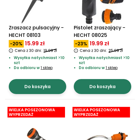
Wentylatory,
Rozdrabniacze
klimatyzacje
do gałęzi
Prostowniki
Ogrodowe
Zraszacz pulsacyjny -
Pistolet zraszający -
samochodowe
dmuchawy
HECHT 08103
HECHT 08025
i
15.99 zł
19.99 zł
-20%
-23%
Akcesoria
odkurzacze
Cena z 30 dni:
19.99 zł
Cena z 30 dni:
25.99 zł
warsztatowe
do liści
Wysyłka natychmiast >10
Wysyłka natychmiast >10
szt
szt
Ogrzewanie
Taczki,
Do odbioru w
1 sklep
Do odbioru w
1 sklep
garażu i
wózki i
warsztatu
przyczepki
ogrodowe
Do koszyka
Do koszyka
Wciągarki
elektryczne
Rozsiewacze
i ręczne
sadownicze
WIELKA POSEZONOWA
WIELKA POSEZONOWA
WYPRZEDAŻ
WYPRZEDAŻ
Pompy i
hydrofory
ogrodowe