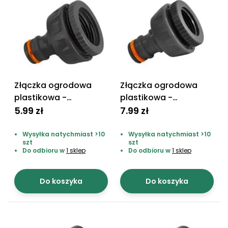
Złączka ogrodowa
Złączka ogrodowa
plastikowa -
plastikowa -
końcówka 3/4" / 1"
końcówka 1/2" / 3/4"
5.99 zł
7.99 zł
HECHT 08023
HECHT 08024
Wysyłka natychmiast >10
Wysyłka natychmiast >10
szt
szt
Do odbioru w
1 sklep
Do odbioru w
1 sklep
Do koszyka
Do koszyka