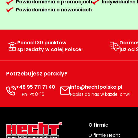
Powiadomienia o promocjach
Indywidualne
Powiadomienia o nowościach
Ponad 130 punktów
Darmo
sprzedaży w całej Polsce!
już od 
Potrzebujesz porady?
+48 95 711 71 40
info@hechtpolska.pl
Pn-Pt 8-16
Napisz do nas w każdej chwili
O firmie
O firmie Hecht