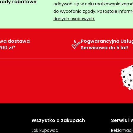
 kody rabatowe
odbywać się w celu realizowania zam
do wycofania zgody. Pozostałe inform
danych osobowych.
wa dostawa
Pogwarancyjna Usłu
200 zł*
Serwisowa do 5 lat!
Wszystko o zakupach
Serwis i
Jak kupować
Reklamacj