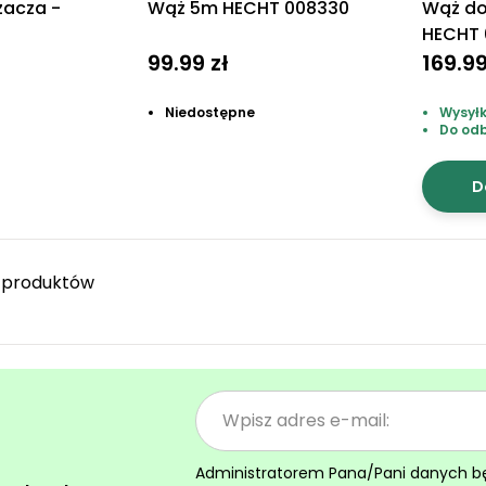
zacza -
Wąż 5m HECHT 008330
Wąż do
HECHT 
99.99 zł
169.99
Niedostępne
Wysyłk
Do od
D
 produktów
Administratorem Pana/Pani danych będz