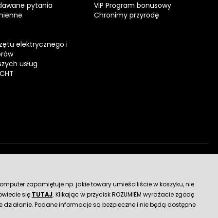
dawane pytania
VIP Program bonusowy
mienne
Chronimy przyrodę
zętu elektrycznego i
orów
zych usług
ECHT
dostawy
mputer zapamiętuje np. jakie towary umieściliście w koszyku, nie
wiecie się
TUTAJ
. Klikając w przycisk ROZUMIEM wyrażacie zgodę
 działanie. Podane informacje są bezpieczne i nie będą dostępne