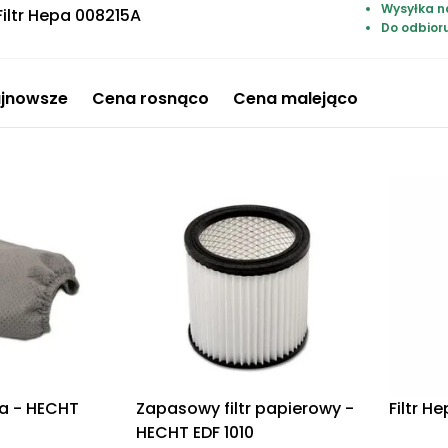
Wysyłka n
Filtr Hepa 008215A
Do odbior
jnowsze
Cena rosnąco
Cena malejąco
ra - HECHT
Zapasowy filtr papierowy -
Filtr H
HECHT EDF 1010