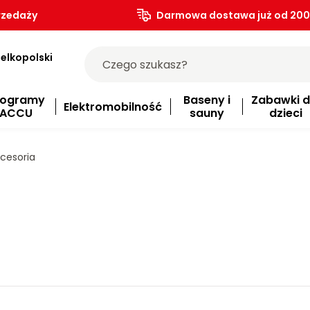
rzedaży
Darmowa dostawa już od 200.
elkopolski
rogramy
Baseny i
Zabawki d
Elektromobilność
ACCU
sauny
dzieci
cesoria