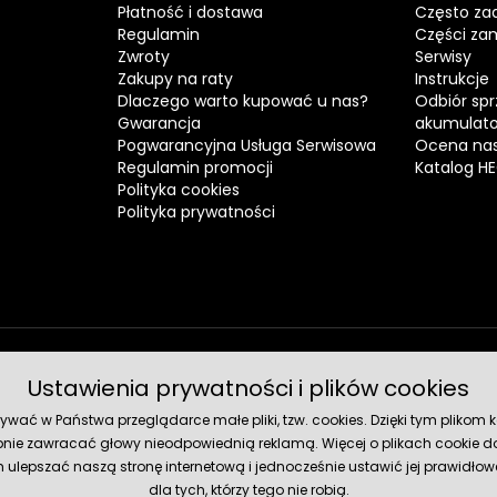
Płatność i dostawa
Często za
Regulamin
Części za
Zwroty
Serwisy
Zakupy na raty
Instrukcje
Dlaczego warto kupować u nas?
Odbiór spr
Gwarancja
akumulat
Pogwarancyjna Usługa Serwisowa
Ocena nas
Regulamin promocji
Katalog H
Polityka cookies
Polityka prywatności
Ustawienia prywatności i plików cookies
Metody 
ć w Państwa przeglądarce małe pliki, tzw. cookies. Dzięki tym plikom ko
nie zawracać głowy nieodpowiednią reklamą. Więcej o plikach cookie do
lepszać naszą stronę internetową i jednocześnie ustawić jej prawidłowe
dla tych, którzy tego nie robią.