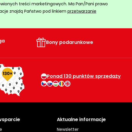
ówionych treści marketingowych. Ma Pan/Pani prawo
acje znajdą Państwo pod linkiem
przetwarzanie
ga
Bony podarunkowe
Ponad 130 punktów sprzedaży
 wsparcie
Aktualne informacje
e
Newsletter