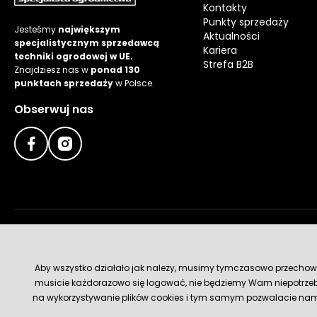
Kontakty
Punkty sprzedaży
Jesteśmy
największym
Aktualności
specjalistycznym sprzedawcą
Kariera
techniki ogrodowej w UE.
Strefa B2B
Znajdziesz nas w
ponad 130
punktach sprzedaży
w Polsce.
Obserwuj nas
Metody płatności
Aby wszystko działało jak należy, musimy tymczasowo przechowywa
musicie każdorazowo się logować, nie będziemy Wam niepotrzeb
na wykorzystywanie plików cookies i tym samym pozwalacie nam u