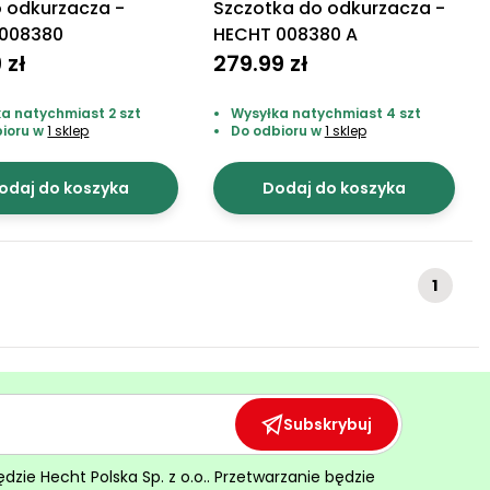
 odkurzacza -
Szczotka do odkurzacza -
008380
HECHT 008380 A
 zł
279.99 zł
a natychmiast 2 szt
Wysyłka natychmiast 4 szt
bioru w
1 sklep
Do odbioru w
1 sklep
odaj do koszyka
Dodaj do koszyka
1
Subskrybuj
ie Hecht Polska Sp. z o.o.. Przetwarzanie będzie