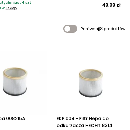
atychmiast 4 szt
49.99 zł
u w
1 sklep
Porównaj
|
8 produktów
epa 008215A
EKF1009 - Filtr Hepa do
odkurzacza HECHT 8314