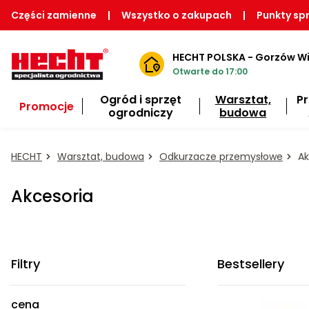
Części zamienne
|
Wszystko o zakupach
|
Punkty sp
HECHT POLSKA - Gorzów Wi
Otwarte do 17:00
Ogród i sprzęt
Warsztat,
P
Promocje
ogrodniczy
budowa
HECHT
Warsztat, budowa
Odkurzacze przemysłowe
Ak
Akcesoria
Filtry
Bestsellery
cena