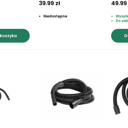
39.99 zł
49.99 
Niedostępne
Wysyłk
Do od
 koszyka
D