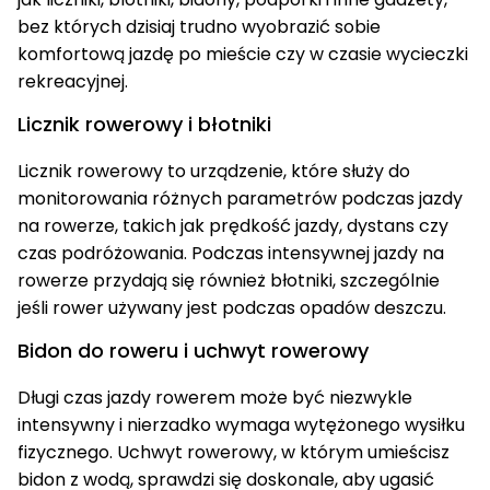
bez których dzisiaj trudno wyobrazić sobie
komfortową jazdę po mieście czy w czasie wycieczki
rekreacyjnej.
Licznik rowerowy i błotniki
Licznik rowerowy to urządzenie, które służy do
monitorowania różnych parametrów podczas jazdy
na rowerze, takich jak prędkość jazdy, dystans czy
czas podróżowania. Podczas intensywnej jazdy na
rowerze przydają się również błotniki, szczególnie
jeśli rower używany jest podczas opadów deszczu.
Bidon do roweru i uchwyt rowerowy
Długi czas jazdy rowerem może być niezwykle
intensywny i nierzadko wymaga wytężonego wysiłku
fizycznego. Uchwyt rowerowy, w którym umieścisz
bidon z wodą, sprawdzi się doskonale, aby ugasić