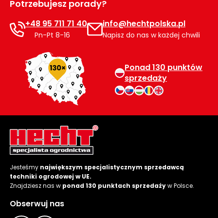
Potrzebujesz porady?
+48 95 711 71 40
info@hechtpolska.pl
Pn-Pt 8-16
Napisz do nas w każdej chwili
Ponad 130 punktów
sprzedaży
Jesteśmy
największym specjalistycznym sprzedawcą
techniki ogrodowej w UE.
Znajdziesz nas w
ponad 130 punktach sprzedaży
w Polsce.
Obserwuj nas