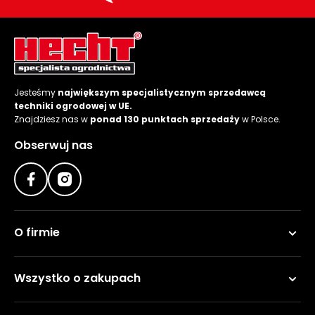
Jesteśmy
największym specjalistycznym sprzedawcą
techniki ogrodowej w UE.
Znajdziesz nas w
ponad 130 punktach sprzedaży
w Polsce.
Obserwuj nas
O firmie
Wszystko o zakupach