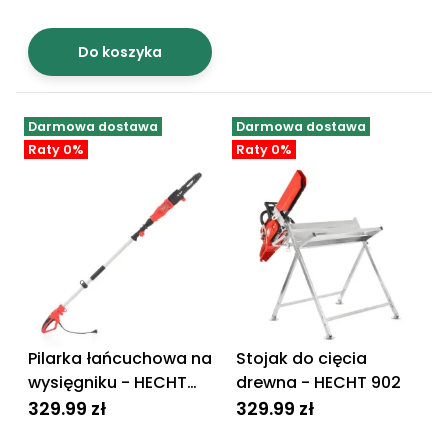
Myjki
ciśnieniowe
Do koszyka
Zamiatarki
do
chodników
Darmowa dostawa
Darmowa dostawa
Raty 0%
Raty 0%
Odśnieżarki
i zamiatarki
do śniegu
Łopaty
i pługi
do
śniegu
na
kółkach
Pilarka łańcuchowa na
Stojak do cięcia
wysięgniku - HECHT
drewna - HECHT 902
Opryskiwacze
971 W
329.99 zł
329.99 zł
sadownicze i
ogrodowe do