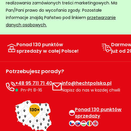
realizowania zamówionych treści marketingowych. Ma
Pan/Pani prawo do wycofania zgody. Pozostałe
informacje znajdą Państwo pod linkiem
przetwarzanie
danych osobowych.
Ponad 130 punktów
Darmow
sprzedaży w całej Polsce!
już od 2
Potrzebujesz porady?
+48 95 711 71 40
info@hechtpolska.pl
Pn-Pt 8-16
Napisz do nas w każdej chwili
Ponad 130 punktów
sprzedaży