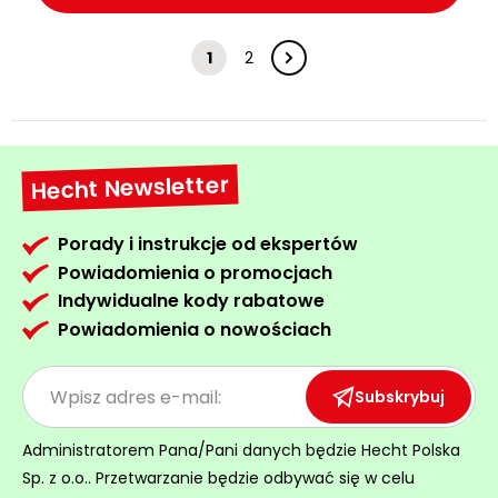
1
2
Hecht Newsletter
Porady i instrukcje od ekspertów
Powiadomienia o promocjach
Indywidualne kody rabatowe
Powiadomienia o nowościach
Subskrybuj
Administratorem Pana/Pani danych będzie Hecht Polska
Sp. z o.o.. Przetwarzanie będzie odbywać się w celu