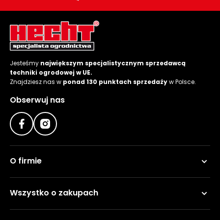
Jesteśmy
największym specjalistycznym sprzedawcą
techniki ogrodowej w UE.
Znajdziesz nas w
ponad 130 punktach sprzedaży
w Polsce.
Obserwuj nas
O firmie
Wszystko o zakupach