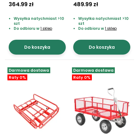
roślin
364.99 zł
489.99 zł
Szklarnie
Wysyłka natychmiast >10
Wysyłka natychmiast >10
ogrodowe
szt
szt
foliowe
Do odbioru w
1 sklep
Do odbioru w
1 sklep
Tunele
ogrodowe
Do koszyka
Do koszyka
Kompostowniki
ogrodowe
Darmowa dostawa
Darmowa dostawa
Raty 0%
Raty 0%
Narzędzia
ogrodnicze
ręczne
Ziemie i
kory
ogrodowe
Akcesoria
ogrodowe