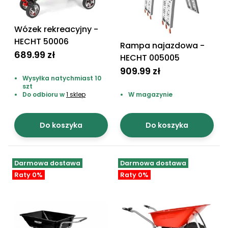
Wózek rekreacyjny -
HECHT 50006
Rampa najazdowa -
689.99 zł
HECHT 005005
909.99 zł
Wysyłka natychmiast 10
szt
Do odbioru w
1 sklep
W magazynie
Do koszyka
Do koszyka
Darmowa dostawa
Darmowa dostawa
Raty 0%
Raty 0%