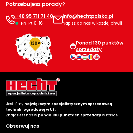
Potrzebujesz porady?
Myjki
ciśnieniowe
+48 95 711 71 40
info@hechtpolska.pl
Zamiatarki
Pn-Pt 8-16
Napisz do nas w każdej chwili
do
chodników
Ponad 130 punktów
Odśnieżarki
sprzedaży
i zamiatarki
do śniegu
Łopaty
i pługi
do
śniegu
na
kółkach
Jesteśmy
największym specjalistycznym sprzedawcą
techniki ogrodowej w UE.
Opryskiwacze
Znajdziesz nas w
ponad 130 punktach sprzedaży
w Polsce.
sadownicze i
Obserwuj nas
ogrodowe do