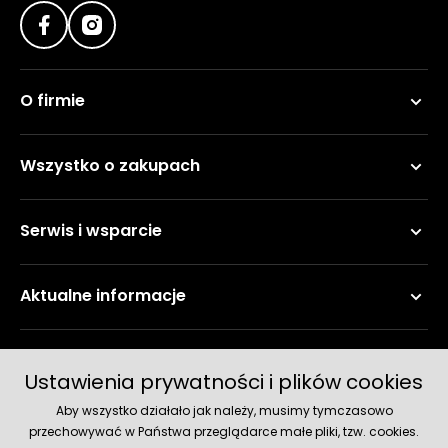
roślin
Szklarnie
ogrodowe
foliowe
O firmie
Tunele
ogrodowe
Wszystko o zakupach
Kompostowniki
ogrodowe
Serwis i wsparcie
Narzędzia
ogrodnicze
Aktualne informacje
ręczne
Ziemie i
kory
Metody płatności
Ustawienia prywatności i plików cookies
ogrodowe
Aby wszystko działało jak należy, musimy tymczasowo
Akcesoria
przechowywać w Państwa przeglądarce małe pliki, tzw. cookies.
ogrodowe