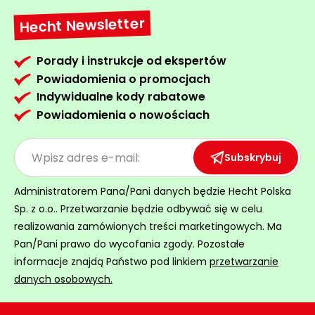
Myjki
Hecht Newsletter
ciśnieniowe
Zamiatarki
Porady i instrukcje od ekspertów
do
Powiadomienia o promocjach
chodników
Indywidualne kody rabatowe
Odśnieżarki
Powiadomienia o nowościach
i zamiatarki
do śniegu
Subskrybuj
Łopaty
i pługi
Administratorem Pana/Pani danych będzie Hecht Polska
do
Sp. z o.o.. Przetwarzanie będzie odbywać się w celu
śniegu
realizowania zamówionych treści marketingowych. Ma
na
Pan/Pani prawo do wycofania zgody. Pozostałe
kółkach
informacje znajdą Państwo pod linkiem
przetwarzanie
Opryskiwacze
danych osobowych.
sadownicze i
ogrodowe do