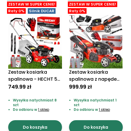
ZESTAW W SUPER CENIE!
ZESTAW W SUPER CENIE!
Raty 0%
Silnik DUCAR
Raty 0%
Zestaw kosiarka
Zestaw kosiarka
spalinowa - HECHT 541
spalinowa z napędem
SW SET
- HECHT 554 SX 5 in 1
749.99 zł
999.99 zł
SET
Wysyłka natychmiast 8
Wysyłka natychmiast 1
szt
szt
Do odbioru w
1 sklep
Do odbioru w
1 sklep
Do koszyka
Do koszyka