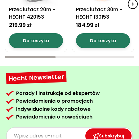
Przedłużacz 20m -
Przedłużacz 30m -
HECHT 420153
HECHT 130153
219.99 zł
184.99 zł
Do koszyka
Do koszyka
Hecht Newsletter
Porady i instrukcje od ekspertów
Powiadomienia o promocjach
Indywidualne kody rabatowe
Powiadomienia o nowościach
Subskrybuj