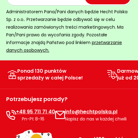
Administratorem Pana/Pani danych będzie Hecht Polska
Sp. z o.o.. Przetwarzanie będzie odbywać się w celu
realizowania zamówionych treści marketingowych. Ma
Pan/Pani prawo do wycofania zgody. Pozostałe
informacje znajdą Państwo pod linkiem
przetwarzanie
danych osobowych.
Ponad 130 punktów
Darmow
sprzedaży w całej Polsce!
już od 2
Potrzebujesz porady?
+48 95 711 71 40
info@hechtpolska.pl
Pn-Pt 8-16
Napisz do nas w każdej chwili