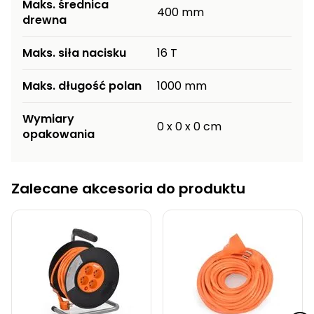
Maks. średnica
400 mm
drewna
Maks. siła nacisku
16 T
Maks. długość polan
1000 mm
Wymiary
0 x 0 x 0 cm
opakowania
Zalecane akcesoria do produktu