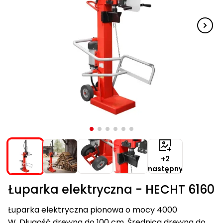
trawy
do liści
Akcesoria
Przedłużacze
Ciasteczka
1278
spalinowe
elektryczne
Akcesoria
Leżaki
Klimatory
Części i
elektryczne
elektryczne
ogrodowe
ręczne
ochronne
elektryczne
i aeratory
Glebogryzarki
program
ogrodowe
UTV
Części i
Akcesoria
Akcesoria
Haki i
Spawarki
Filtry
i sauny
Nagrzewnice
Samochody,
Budy
do
Piły
Pługi
do
ogrodowe
wodne
akcesoria
Hydrofory
Strug
Aeratory i
spalinowe
i kultywatory
1278
Spalinowe
akcesoria
ACCU
Akcesoria do
do
do
obracaki
i
do
olejowe
quady i
dla
żywopłotu
do
do
skuterów
Końcówki
Kosiarki
do
Akcesoria
Akcesoria do
Buggy
Części i
wertykulatory
spalinowe
Hulajnogi
dmuchawy
do
program
myjek
zamiatarki
odśnieżarki
do
przyłbice
basenu
Przysmaki
motorki
psów
Zabawki
Ławki
gałęzi
śniegu
Wentylatory
Części i
i złączki
ACCU
spalinowe
podkaszarek
do grilli
opryskiwaczy
spalinowe
akcesoria
do trawy
elektryczne
do liści
Akcesoria
wykaszarek
6260
Akcesoria
ciśnieniowych
drewna
do
Nagrzewnice
ogrodowe
kolumnowe
akcesoria do
Akcesoria do
ogrodowe
program
Frezarki
dla
i kos
do
Odkurzacze
i części
Drapaki
do nożyc
spawania
gazowe
Trampoliny
Łopaty
Kosiarki
wertykulatorów
glebogryzarek
6260
Crossy
Części i
traktorków
ACCU
Łopaty,
dzieci
automatyczne
do pomp
dla
ogrodowych
ogrodowe
Podkaszarki
plastikowe
Kaski
Krzesła i
Węże
Grzejniki
akumulatorowe
i aeratorów
i
elektryczne
akcesoria
ogrodowych
program
szpadle
Betoniarki
kotów
do śniegu
fotele
ACCU
ogrodowe
elektryczne
Spawarki
kultywatorów
dla
Siatki,
5140
i widły
budowlane
Skutery
Artykuły
ogrodowe
program
Kosiarki
Crossy
Meble
dmuchaw
szczotki,
Nakładki
podwodne
5140
Akcesoria
Klatki
dla
trójkołowe
spalinowe
ogrodowe
do liści
odkurzacze
Odkurzacze
antypoślizgowe
Stoły
Sekatory
grzewcze
Mieszadła
zwierząt
przemysłowe
na buty
ogrodowe
Kosiarki
Kosy
Akumulatory
Akcesoria
Kurnik
listwowe
mechaniczne
do quadów
do
Piły i
dla
Skuwacze
Kompresory
Bony
Stoliki
i
Piły
do trawy
basenu
noże
kur
do lodu
warsztatowe
na
podarunkowe
bębnowe
Akcesoria
(wykaszarki)
+2
kółkach
do quada
Uzdatnianie
następny
Piły
Pielęgnacja
Wiertnice
Kosiarki
Kultywatory i
Inne
Ogrzewanie
wody
ramowe
sierści
glebowe
Huśtawki
Łuparka elektryczna - HECHT 6160
bijakowe
glebogryzarki
Kaski
domu
ogrodowe
ogrodowe
na
Testery
Legowiska
Agregaty
Siekiery
Części i
crossa
Akcesoria
Łuparka elektryczna pionowa o mocy 4000
wody
dla psów
prądotwórcze
Oświetlenie
akcesoria
Programy
i
W. Długość drewna do 100 cm. Średnica drewna do