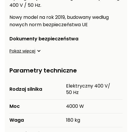
roślin
400 V / 50 Hz.
Szklarnie
Nowy model na rok 2019, budowany według
ogrodowe
nowych norm bezpieczeństwa UE
foliowe
Tunele
Dokumenty bezpieczeństwa
ogrodowe
Pokaż więcej
Kompostowniki
ogrodowe
Parametry techniczne
Narzędzia
ogrodnicze
Elektryczny 400 V/
ręczne
Rodzaj silnika
50 Hz
Ziemie i
Moc
4000 W
kory
ogrodowe
Waga
180 kg
Akcesoria
ogrodowe