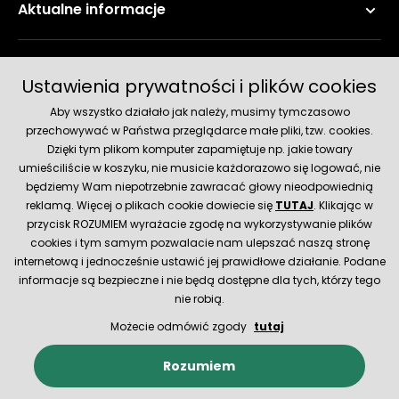
Aktualne informacje
Metody płatności
Ustawienia prywatności i plików cookies
Aby wszystko działało jak należy, musimy tymczasowo
przechowywać w Państwa przeglądarce małe pliki, tzw. cookies.
Dzięki tym plikom komputer zapamiętuje np. jakie towary
umieściliście w koszyku, nie musicie każdorazowo się logować, nie
będziemy Wam niepotrzebnie zawracać głowy nieodpowiednią
reklamą. Więcej o plikach cookie dowiecie się
TUTAJ
. Klikając w
przycisk ROZUMIEM wyrażacie zgodę na wykorzystywanie plików
Metody dostawy
cookies i tym samym pozwalacie nam ulepszać naszą stronę
internetową i jednocześnie ustawić jej prawidłowe działanie. Podane
informacje są bezpieczne i nie będą dostępne dla tych, którzy tego
nie robią.
Możecie odmówić zgody
tutaj
© 2026 Hecht.cz
Polityka Cookies
Regulamin sklepu
Rozumiem
Sklep internetowy stworzył i technicznie wspiera
SIMPLIA.cz