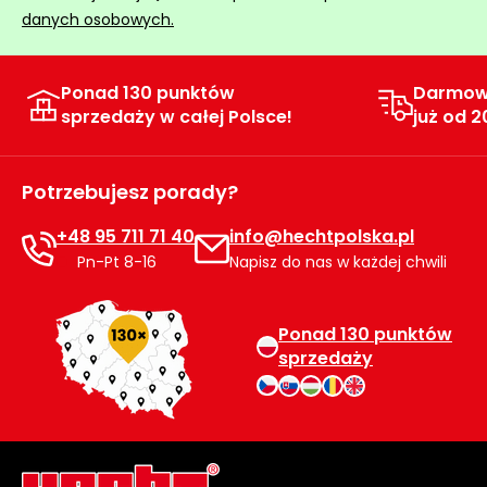
danych osobowych.
Ponad 130 punktów
Darmow
sprzedaży w całej Polsce!
już od 2
Potrzebujesz porady?
+48 95 711 71 40
info@hechtpolska.pl
Pn-Pt 8-16
Napisz do nas w każdej chwili
Ponad 130 punktów
sprzedaży