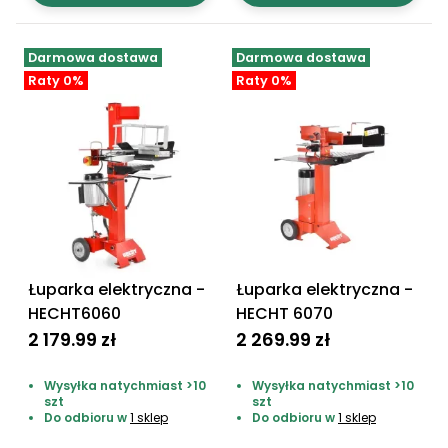
roślin
Szklarnie
Darmowa dostawa
Darmowa dostawa
ogrodowe
Raty 0%
Raty 0%
foliowe
Tunele
ogrodowe
Kompostowniki
ogrodowe
Narzędzia
ogrodnicze
Łuparka elektryczna -
Łuparka elektryczna -
ręczne
HECHT6060
HECHT 6070
Ziemie i
2 179.99 zł
2 269.99 zł
kory
ogrodowe
Wysyłka natychmiast >10
Wysyłka natychmiast >10
szt
szt
Do odbioru w
1 sklep
Do odbioru w
1 sklep
Akcesoria
ogrodowe