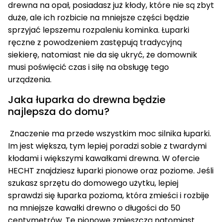
drewna na opał, posiadasz już kłody, które nie są zbyt
duże, ale ich rozbicie na mniejsze części będzie
sprzyjać lepszemu rozpaleniu kominka. Łuparki
ręczne z powodzeniem zastępują tradycyjną
siekierę, natomiast nie da się ukryć, że domownik
musi poświęcić czas i siłę na obsługę tego
urządzenia.
Jaka łuparka do drewna będzie
najlepsza do domu?
Znaczenie ma przede wszystkim moc silnika łuparki.
Im jest większa, tym lepiej poradzi sobie z twardymi
kłodami i większymi kawałkami drewna. W ofercie
HECHT znajdziesz łuparki pionowe oraz poziome. Jeśli
szukasz sprzętu do domowego użytku, lepiej
sprawdzi się łuparka pozioma, która zmieści i rozbije
na mniejsze kawałki drewno o długości do 50
centymetrów. Te pionowe zmieszczą natomiast