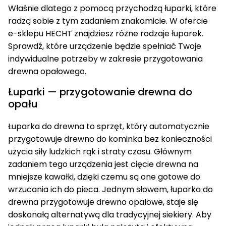
Właśnie dlatego z pomocą przychodzą łuparki, które
radzą sobie z tym zadaniem znakomicie. W ofercie
e-sklepu HECHT znajdziesz różne rodzaje łuparek.
Sprawdź, które urządzenie będzie spełniać Twoje
indywidualne potrzeby w zakresie przygotowania
drewna opałowego.
Łuparki — przygotowanie drewna do
opału
Łuparka do drewna to sprzęt, który automatycznie
przygotowuje drewno do kominka bez konieczności
użycia siły ludzkich rąk i straty czasu. Głównym
zadaniem tego urządzenia jest cięcie drewna na
mniejsze kawałki, dzięki czemu są one gotowe do
wrzucania ich do pieca. Jednym słowem, łuparka do
drewna przygotowuje drewno opałowe, staje się
doskonałą alternatywą dla tradycyjnej siekiery. Aby