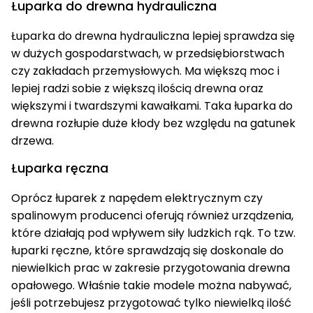
Łuparka do drewna hydrauliczna
Łuparka do drewna hydrauliczna lepiej sprawdza się
w dużych gospodarstwach, w przedsiębiorstwach
czy zakładach przemysłowych. Ma większą moc i
lepiej radzi sobie z większą ilością drewna oraz
większymi i twardszymi kawałkami. Taka łuparka do
drewna rozłupie duże kłody bez względu na gatunek
drzewa.
Łuparka ręczna
Oprócz łuparek z napędem elektrycznym czy
spalinowym producenci oferują również urządzenia,
które działają pod wpływem siły ludzkich rąk. To tzw.
łuparki ręczne, które sprawdzają się doskonale do
niewielkich prac w zakresie przygotowania drewna
opałowego. Właśnie takie modele można nabywać,
jeśli potrzebujesz przygotować tylko niewielką ilość