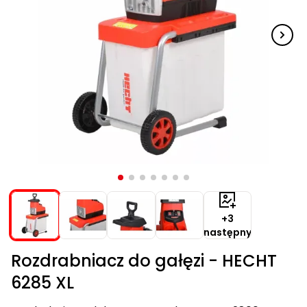
trawy
do liści
Akcesoria
Przedłużacze
Ciasteczka
1278
spalinowe
elektryczne
Akcesoria
Leżaki
Klimatory
Części i
elektryczne
elektryczne
ogrodowe
ręczne
ochronne
elektryczne
i aeratory
Glebogryzarki
program
ogrodowe
UTV
Części i
Akcesoria
Akcesoria
Haki i
Spawarki
Filtry
i sauny
Nagrzewnice
Samochody,
Budy
do
Piły
Pługi
do
ogrodowe
wodne
akcesoria
Hydrofory
Strug
Aeratory i
spalinowe
i kultywatory
1278
Spalinowe
akcesoria
ACCU
Akcesoria do
do
do
obracaki
i
do
olejowe
quady i
dla
żywopłotu
do
do
skuterów
Końcówki
Kosiarki
do
Akcesoria
Akcesoria do
Buggy
Części i
wertykulatory
spalinowe
Hulajnogi
dmuchawy
do
program
myjek
zamiatarki
odśnieżarki
do
przyłbice
basenu
Przysmaki
motorki
psów
Zabawki
Ławki
gałęzi
śniegu
Wentylatory
Części i
i złączki
ACCU
spalinowe
podkaszarek
do grilli
opryskiwaczy
spalinowe
akcesoria
do trawy
elektryczne
do liści
Akcesoria
wykaszarek
6260
Akcesoria
ciśnieniowych
drewna
do
Nagrzewnice
ogrodowe
kolumnowe
akcesoria do
Akcesoria do
ogrodowe
program
Frezarki
dla
i kos
do
Odkurzacze
i części
Drapaki
do nożyc
spawania
gazowe
Trampoliny
Łopaty
Kosiarki
wertykulatorów
glebogryzarek
6260
Crossy
Części i
traktorków
ACCU
Łopaty,
dzieci
automatyczne
do pomp
dla
ogrodowych
ogrodowe
Podkaszarki
plastikowe
Kaski
Krzesła i
Węże
Grzejniki
akumulatorowe
i aeratorów
i
elektryczne
akcesoria
ogrodowych
program
szpadle
Betoniarki
kotów
do śniegu
fotele
ACCU
ogrodowe
elektryczne
Spawarki
kultywatorów
dla
Siatki,
5140
i widły
budowlane
Skutery
Artykuły
ogrodowe
program
Kosiarki
Crossy
Meble
dmuchaw
szczotki,
Nakładki
podwodne
5140
Akcesoria
Klatki
dla
trójkołowe
spalinowe
ogrodowe
do liści
odkurzacze
Odkurzacze
antypoślizgowe
Stoły
Sekatory
grzewcze
Mieszadła
zwierząt
przemysłowe
na buty
ogrodowe
Kosiarki
Kosy
Akumulatory
Akcesoria
Kurnik
listwowe
mechaniczne
do quadów
do
Piły i
dla
Skuwacze
Kompresory
Bony
Stoliki
i
Piły
do trawy
basenu
noże
kur
do lodu
warsztatowe
na
podarunkowe
bębnowe
Akcesoria
(wykaszarki)
+3
kółkach
do quada
Uzdatnianie
następny
Piły
Pielęgnacja
Wiertnice
Kosiarki
Kultywatory i
Inne
Ogrzewanie
wody
ramowe
sierści
glebowe
Huśtawki
Rozdrabniacz do gałęzi - HECHT
bijakowe
glebogryzarki
Kaski
domu
ogrodowe
ogrodowe
na
Testery
Legowiska
6285 XL
Agregaty
Siekiery
Części i
crossa
Akcesoria
wody
dla psów
prądotwórcze
Oświetlenie
akcesoria
Programy
i