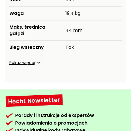
roślin
Waga
19,4 kg
Szklarnie
ogrodowe
foliowe
Maks. średnica
44 mm
gałęzi
Tunele
ogrodowe
Bieg wsteczny
Tak
Kompostowniki
Pokaż więcej
ogrodowe
Narzędzia
ogrodnicze
ręczne
Ziemie i
Hecht Newsletter
kory
ogrodowe
Porady i instrukcje od ekspertów
Powiadomienia o promocjach
Akcesoria
ogrodowe
Indywidualne kody rabatowe