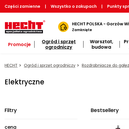
Części zamienne
|
Wszystko o zakupach
|
Punkty sp
HECHT POLSKA - Gorzów Wi
Zamknięte
Ogród i sprzęt
Warsztat,
P
Promocje
ogrodniczy
budowa
HECHT
Ogród i sprzęt ogrodniczy
Rozdrabniacze do gałęz
Elektryczne
Filtry
Bestsellery
cena