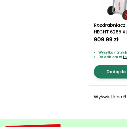
Rozdrabniacz 
HECHT 6285 X
909.99 zł
Wysyłka natych
Do odbioru w
1 
Dodaj do
Wyświetlono 6