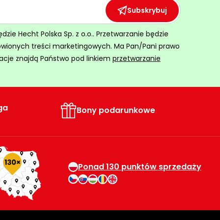
Subskrybuj
ie Hecht Polska Sp. z o.o.. Przetwarzanie będzie
ówionych treści marketingowych. Ma Pan/Pani prawo
acje znajdą Państwo pod linkiem
przetwarzanie
ga
Bony podarunkowe
Ponad 130 punktów sprzedaży