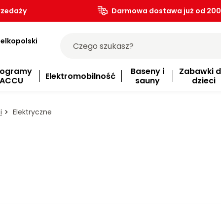
rzedaży
Darmowa dostawa już od 200.
elkopolski
rogramy
Baseny i
Zabawki d
Elektromobilność
ACCU
sauny
dzieci
i
Elektryczne