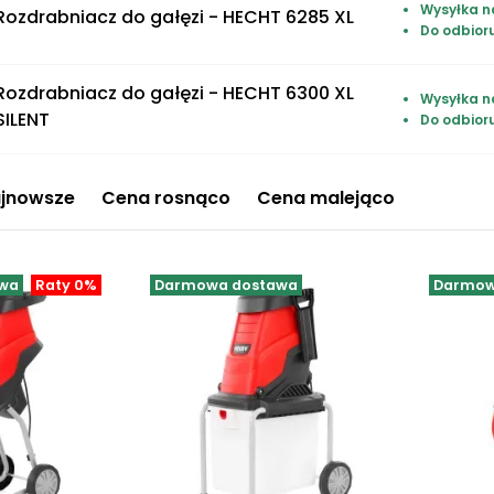
Wysyłka n
Rozdrabniacz do gałęzi - HECHT 6285 XL
Do odbior
Rozdrabniacz do gałęzi - HECHT 6300 XL
Wysyłka n
SILENT
Do odbior
jnowsze
Cena rosnąco
Cena malejąco
wa
Raty 0%
Darmowa dostawa
Darmow