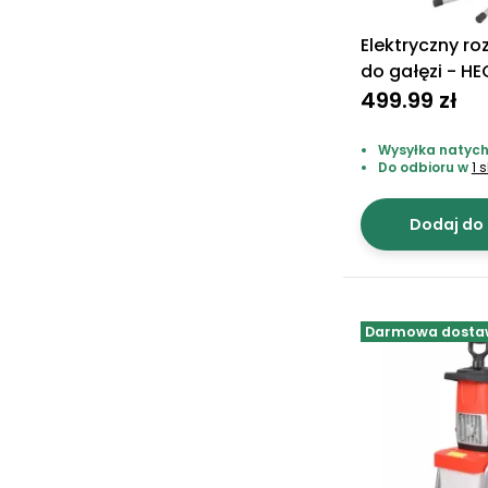
Elektryczny r
do gałęzi - H
499.99 zł
Wysyłka natych
Do odbioru w
1 
Dodaj do
Darmowa dosta