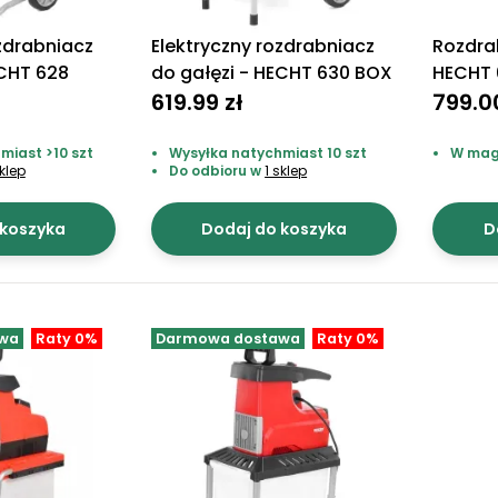
ozdrabniacz
Elektryczny rozdrabniacz
Rozdra
ECHT 628
do gałęzi - HECHT 630 BOX
HECHT
619.99 zł
799.0
miast >10 szt
Wysyłka natychmiast 10 szt
W mag
sklep
Do odbioru w
1 sklep
 koszyka
Dodaj do koszyka
D
wa
Raty 0%
Darmowa dostawa
Raty 0%