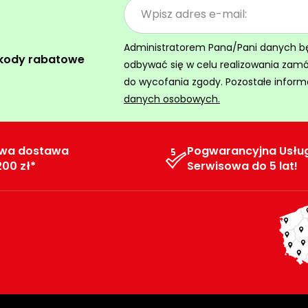
Administratorem Pana/Pani danych będz
 kody rabatowe
odbywać się w celu realizowania zam
do wycofania zgody. Pozostałe inform
danych osobowych.
wa dostawa
Pogwarancyjna Usłu
200 zł*
Serwisowa do 5 lat!