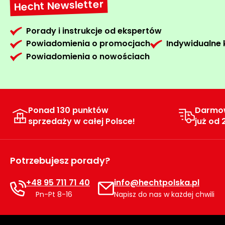
Hecht Newsletter
Porady i instrukcje od ekspertów
Powiadomienia o promocjach
Indywidualne
Powiadomienia o nowościach
Ponad 130 punktów
Darmo
sprzedaży w całej Polsce!
już od 
Potrzebujesz porady?
+48 95 711 71 40
info@hechtpolska.pl
Pn-Pt 8-16
Napisz do nas w każdej chwili