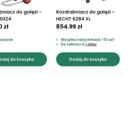
bniacz do gałęzi -
Rozdrabniacz do gałęzi -
 6024
HECHT 6284 XL
0 zł
854.99 zł
azynie
Wysyłka natychmiast >10 szt
Do odbioru w
1 sklep
odaj do koszyka
Dodaj do koszyka