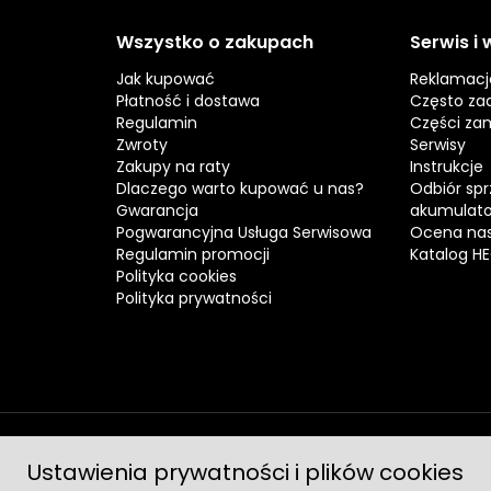
Wszystko o zakupach
Serwis i
Jak kupować
Reklamacj
Płatność i dostawa
Często za
Regulamin
Części za
Zwroty
Serwisy
Zakupy na raty
Instrukcje
Dlaczego warto kupować u nas?
Odbiór spr
Gwarancja
akumulat
Pogwarancyjna Usługa Serwisowa
Ocena nas
Regulamin promocji
Katalog H
Polityka cookies
Polityka prywatności
Ustawienia prywatności i plików cookies
Metody 