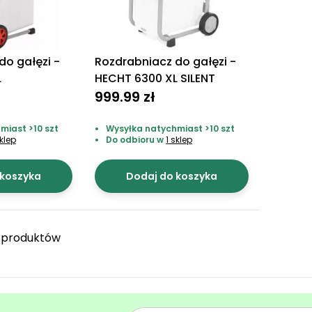
do gałęzi -
Rozdrabniacz do gałęzi -
L
HECHT 6300 XL SILENT
999.99 zł
miast >10 szt
Wysyłka natychmiast >10 szt
sklep
Do odbioru w
1 sklep
 koszyka
Dodaj do koszyka
 produktów