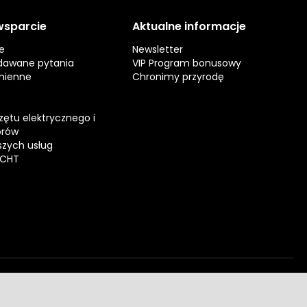
 wsparcie
Aktualne informacje
e
Newsletter
dawane pytania
VIP Program bonusowy
mienne
Chronimy przyrodę
zętu elektrycznego i
orów
zych usług
ECHT
dostawy