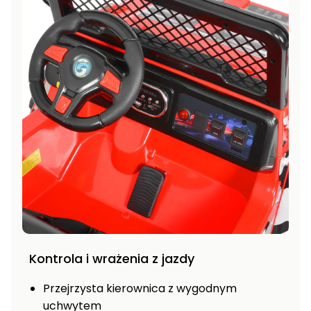
Kontrola i wrażenia z jazdy
Przejrzysta kierownica z wygodnym
uchwytem