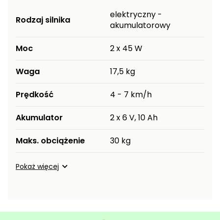
elektryczny -
Rodzaj silnika
akumulatorowy
Moc
2 x 45 W
Waga
17,5 kg
Prędkość
4 - 7 km/h
Akumulator
2 x 6 V, 10 Ah
Maks. obciążenie
30 kg
Pokaż więcej