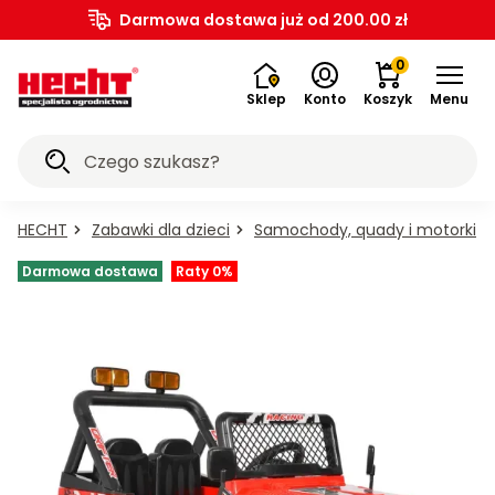
Meble
mechaniczne
Programy
Sekatory
do
Grille
ogrodowe
Rozdrabniacze
Myjki
do
sadownicze i
Akcesoria
Warsztat,
Narzędzia
Odkurzacze
Kompresory
Wiertnice
Agregaty
Akcesoria
Programy
Baseny
Baseny i
Karmy
Ogrzewanie
Darmowa dostawa już od 200.00 zł
sprzęt
do
do
wertykulatory
Podkaszarki
glebogryzarki
do
i
hydrofory
do
i zamiatarki
ogrodowe
ogrodnicze
Elektronarzędzia
Koparki
Zamiatarki
garażu i
elektryczne
program
program
program
program
program
Elektromobilność
Rowery
Skutery
dla
ATV i
dla
dla
dla
dla
Nagrzewnice
PL
ogrodowe
do trawy
akumulatorowe
ogrodowe
podlewania
ogrodowe
do cięcia
do gałęzi
ciśnieniowe
śniegu
ogrodowe do
ogrodowe
budowa
akumulatorowe
przemysłowe
warsztatowe
glebowe
prądotwórcze
warsztatowe
ACCU
i sauny
akcesoria
PROMINENT
domu
ogrodniczy
trawy
koszenia
do trawy
ogrodowe
drewna
odkurzacze
ogrodowe
chodników
do śniegu
foliowe
ręczne
warsztatu
i ręczne
6020
5040
1278
6260
5140
seniorów
UTV
dzieci
zwierząt
psów
kotów
0
(wykaszarki)
ogrodu
drewna
na
roślin
trawy
do liści
Sklep
Konto
Koszyk
Menu
Promocje
kółkach
Wszystko w
Wszystko w
Wszystko w
Wszystko w
Wszystko w
Wszystko w
Wszystko w
Wszystko w
Wszystko w
Wszystko w
Wszystko w
Wszystko w
Wszystko w
Wszystko w
Wszystko w
Wszystko w
Wszystko w
Wszystko w
Wszystko w
Wszystko w
Wszystko w
Wszystko w
Wszystko w
Wszystko w
Wszystko w
Wszystko w
Wszystko w
Wszystko
Wszystko
Wszystko
Wszystko
Wszystko
Wszystko
Wszystko
Wszystko
Wszystko
Wszystko
Wszystko
Wszystko
Wszystko
Wszystko
Wszystko
Wszystko
Wszystko
Wszystko
Wszystko
Wszystko
Wszystko
Wszystko
Wszystko
Wszystko
Wszystko
Wszystko
Wszystko
Wszystko
Wszystko
Wszystko
ategorii
w kategorii
w kategorii
w kategorii
w kategorii
w kategorii
w kategorii
w kategorii
w kategorii
kategorii
kategorii
kategorii
kategorii
kategorii
kategorii
kategorii
kategorii
kategorii
kategorii
kategorii
kategorii
kategorii
kategorii
kategorii
kategorii
kategorii
kategorii
kategorii
kategorii
kategorii
kategorii
kategorii
kategorii
kategorii
kategorii
w
w
w
w
w
w
w
w
w
w
w
w
w
w
w
w
w
w
w
w
w
w
Kosy
Ogród i
ktromobilność
ektronarzędzia
ozdrabniacze
pryskiwacze
echaniczne
ultywatory i
Nagrzewnice
Podkaszarki
Kompresory
Odkurzacze
Ogrzewanie
Ogrzewanie
Odśnieżarki
Zamiatarki
Zamiatarki
Ogrodowe
Narzędzia
Narzędzia
Wciągarki
Akcesoria
Akcesoria
Akcesoria
Aeratory i
Programy
Agregaty
Traktorki
Sekatory
Szklarnie
kategorii
kategorii
kategorii
kategorii
kategorii
kategorii
kategorii
kategorii
kategorii
kategorii
kategorii
kategorii
kategorii
kategorii
kategorii
kategorii
kategorii
kategorii
kategorii
kategorii
kategorii
kategorii
Pompy i
Ogród i
Karmy
Meble
Grille
Myjki
Piły
sprzęt
umulatorowe
umulatorowe
rądotwórcze
ertykulatory
lebogryzarki
arsztatowe
arsztatowe
rzemysłowe
adownicze i
i zamiatarki
ciśnieniowe
elektryczne
ogrodnicze
PROMINENT
dmuchawy
ogrodowe
ogrodowe
ogrodowe
ogrodowe
ogrodowe
ogrodowe
ogrodowe
Warsztat,
hydrofory
Programy
Wiertnice
do gałęzi
do trawy
Zabawki
Łopaty i
garażu i
Baseny i
Baseny i
Artykuły
Kosiarki
Pojazdy
Pojazdy
Koparki
Skutery
Łuparki
Rowery
Karma
Karma
sprzęt
domu
ACCU
ACCU
ACCU
ACCU
ACCU
do
do
ogrodniczy
HECHT
Zabawki dla dzieci
Samochody, quady i motorki
Podkaszarki i
Nagrzewnice
grodowe do
(wykaszarki)
podlewania
ogrodniczy
chodników
ogrodowe
ogrodowe
warsztatu
akcesoria
do śniegu
do cięcia
do trawy
program
program
program
program
program
glebowe
budowa
pługi do
i ręczne
foliowe
ręczne
sauny
ACCU
ATV i
dla
dla
dla
dla
dla
do
do
do
i
Wiertarki
Spalinowe
Rowery
kosy
elektryczne
Warsztat,
ACCU
Sekatory
Myjki
Wiertarki
Agregaty
Karma
Kominki
Darmowa dostawa
Raty 0%
Altany
Grille
Rowery
Skutery
akumulatorowe
odkurzacze
seniorów
koszenia
zwierząt
drewna
drewna
ogrodu
śniegu
kotów
dzieci
trawy
roślin
psów
5040
6020
6260
5140
1278
UTV
Elektryczne
Kanistry
Odkurzacze
Akcesoria
Akcesoria
Kanistry
program
akumulatorowe
ciśnieniowe
i
z
dla
typu
ogrodowe
węglowe
elektryczne
elektryczne
budowa
Kosiarki
Wertykulatory i
Glebogryzarki
Akcesoria
ACCU
Wykaszarki
Fontanny
Zamiatarki
Odśnieżarki
Haczki
Wciągarki
Baseny i
Baseny
Nagrzewnice
6020
do żywopłotu
spalinowe
wkrętarki
regulacją
psów
koza
do liści
trawy
na
Narzędzia
Młotowiertarki
Akcesoria
Kominki
Skutery
Podkaszarki
do
aeratory
i kultywatory
do
program
akumulatorowe
ogrodowe
akumulatorowe
akumulatorowe
ogrodowe
linowe
akcesoria
rozporowe
olejowe
Piły
Akcesoria
Narzędzia
Karma
Kosiarki
Pergole
Sterowniki
Grille z
Opryskiwacze
Odzież
Separatory
AVR
Kaski
Karmy
Karmy
i kosy
Programy
trawy
akumulatorowe
na
szklarni
6020
kółkach
Akcesoria
Poziome
Spalinowe
Oleje
Akcesoria
Akcesoria
Akcesoria
Akcesoria
Akcesoria
Quady
ACCU
Sekatory
Myjki
Karma
Piły
tarczowe
do
ogrodowe
dla
wrzecionowe
ogrodowe
nawadniania
wędzarnią
akumulatorowe
ochronna
popiołu
motocyklowe
mokre
mokre
elektryczne
Nagrzewnice
Spalinowe
Pojazdy
Motyki
Wykaszarki
akumulator
Pompy
Zamiatarki
Odśnieżarki
Wciągarki
Baseny
Nagrzewnice
ACCU
program
elektryczne
ciśnieniowe
dla
akumulatorowe
Agregaty
do
rowerów
dla dzieci
psów
Akumulatorowe
Elektronarzędzia
Szlifierki
Grzejniki
Sauny
Traktorki
Wertykulatory
ACCU
traktory
dla
ogrodowe
elektryczne
zanurzeniowe
spalinowe
elektryczne
łańcuchowe
stelażowe
gazowe
5040
do
akumulatorowe
kotów
Zestawy
Łopaty
inwerterowe
Akumulatory
Roboty
Pistolety
Grille
drewna
Opryskiwacze
Quady
Karmy
Karmy
Podkaszarki
ogrodowe
i aeratory
Glebogryzarki
program
ogrodowe
seniorów
Pionowe
Oleje
Akcesoria
Przedłużacze
Gokarty
Karma
żywopłotu
Baterie i
Klimatyzatory
Elektromobilność
mebli
aluminiowe
do skuterów
koszące
ogrodowe
gazowe
spalinowe
towarowe
suche
suche
i kosy
do
elektryczne
i kultywatory
5040
Elektryczne
Wykaszarki
Pompy
Zamiatarki
Odśnieżarki
Grabie
Szlifierki
Narzędzia
Nagrzewnice
Drabinki
ACCU
Myjki
na
dla
Piły
akcesoria
przenośne
ogrodowych
i metalowe
elektrycznych
spalinowe
Elektryczne
Pojazdy
koszenia
elektryczne
dmuchawy
spalinowe
powierzchniowe
ręczne
spalinowe
ogrodowe
kątowe
akumulatorowe
elektryczne
basenowe
program
Nożyce
ciśnieniowe
pedały
kotów
łańcuchowe
Grille
Kosiarki
Zraszacze
do śniegu
Opryskiwacz
Wyposażenie
Buggy
Wertykulatory
ACCU
Baseny
traktory
ATV i