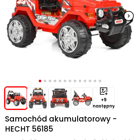
trawy
do liści
Akcesoria
Przedłużacze
Ciasteczka
1278
spalinowe
elektryczne
Akcesoria
Leżaki
Klimatory
Części i
elektryczne
elektryczne
ogrodowe
ręczne
ochronne
elektryczne
i aeratory
Glebogryzarki
program
ogrodowe
UTV
Części i
Akcesoria
Akcesoria
Haki i
Spawarki
Filtry
i sauny
Nagrzewnice
Samochody,
Budy
do
Piły
Pługi
do
ogrodowe
wodne
akcesoria
Hydrofory
Strug
Aeratory i
spalinowe
i kultywatory
1278
Spalinowe
akcesoria
ACCU
Akcesoria do
do
do
obracaki
i
do
olejowe
quady i
dla
żywopłotu
do
do
skuterów
Końcówki
Kosiarki
do
Akcesoria
Akcesoria do
Buggy
Części i
wertykulatory
spalinowe
Hulajnogi
dmuchawy
do
program
myjek
zamiatarki
odśnieżarki
do
przyłbice
basenu
Przysmaki
motorki
psów
Zabawki
Ławki
gałęzi
śniegu
Wentylatory
Części i
i złączki
ACCU
spalinowe
podkaszarek
do grilli
opryskiwaczy
spalinowe
akcesoria
do trawy
elektryczne
do liści
Akcesoria
wykaszarek
6260
Akcesoria
ciśnieniowych
drewna
do
Nagrzewnice
ogrodowe
kolumnowe
akcesoria do
Akcesoria do
ogrodowe
program
Frezarki
dla
i kos
do
Odkurzacze
i części
Drapaki
do nożyc
spawania
gazowe
Trampoliny
Łopaty
Kosiarki
wertykulatorów
glebogryzarek
6260
Crossy
Części i
traktorków
ACCU
Łopaty,
dzieci
automatyczne
do pomp
dla
ogrodowych
ogrodowe
Podkaszarki
plastikowe
Kaski
Krzesła i
Węże
Grzejniki
akumulatorowe
i aeratorów
i
elektryczne
akcesoria
ogrodowych
program
szpadle
Betoniarki
kotów
do śniegu
fotele
ACCU
ogrodowe
elektryczne
Spawarki
kultywatorów
dla
Siatki,
5140
i widły
budowlane
Skutery
Artykuły
ogrodowe
program
Kosiarki
Crossy
Meble
dmuchaw
szczotki,
Nakładki
podwodne
5140
Akcesoria
Klatki
dla
trójkołowe
spalinowe
ogrodowe
do liści
odkurzacze
Odkurzacze
antypoślizgowe
Stoły
Sekatory
grzewcze
Mieszadła
zwierząt
przemysłowe
na buty
ogrodowe
Kosiarki
Kosy
Akumulatory
Akcesoria
Kurnik
listwowe
mechaniczne
do quadów
do
Piły i
dla
Skuwacze
Kompresory
Bony
Stoliki
i
Piły
do trawy
basenu
noże
kur
do lodu
warsztatowe
na
podarunkowe
bębnowe
Akcesoria
(wykaszarki)
+9
kółkach
do quada
Uzdatnianie
następny
Piły
Pielęgnacja
Wiertnice
Kosiarki
Kultywatory i
Inne
Ogrzewanie
wody
ramowe
sierści
glebowe
Huśtawki
Samochód akumulatorowy -
bijakowe
glebogryzarki
Kaski
domu
ogrodowe
ogrodowe
na
Testery
Legowiska
HECHT 56185
Agregaty
Siekiery
Części i
crossa
Akcesoria
wody
dla psów
prądotwórcze
Oświetlenie
akcesoria
Programy
i