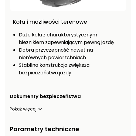
Koła i możliwości terenowe
Duże koła z charakterystycznym
bieżnikiem zapewniającym pewną jazdę
Dobra przyczepność nawet na
nierównych powierzchniach
Stabilna konstrukcja zwiększa
bezpieczeństwo jazdy
Dokumenty bezpieczeństwa
Pokaż więcej
Parametry techniczne