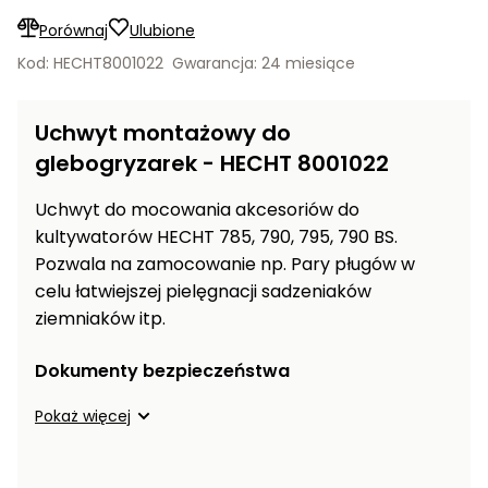
Wentylatory,
Rozdrabniacze
Porównaj
Ulubione
klimatyzacje
do gałęzi
Kod: HECHT8001022
Gwarancja: 24 miesiące
Prostowniki
Ogrodowe
samochodowe
dmuchawy
Uchwyt montażowy do
i
Akcesoria
glebogryzarek - HECHT 8001022
odkurzacze
warsztatowe
do liści
Uchwyt do mocowania akcesoriów do
Ogrzewanie
Taczki,
kultywatorów HECHT 785, 790, 795, 790 BS.
garażu i
wózki i
Pozwala na zamocowanie np. Pary pługów w
warsztatu
przyczepki
celu łatwiejszej pielęgnacji sadzeniaków
ogrodowe
Wciągarki
ziemniaków itp.
elektryczne
Rozsiewacze
i ręczne
sadownicze
Dokumenty bezpieczeństwa
Pompy i
Pokaż więcej
hydrofory
ogrodowe