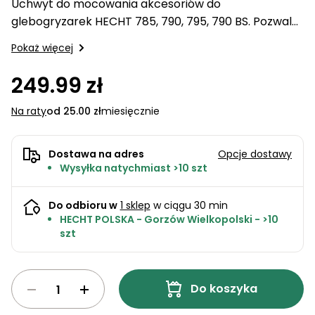
Uchwyt do mocowania akcesoriów do
ogrodowe
do
akumulatorowe
quada
Karmy
Stoły
Detergenty
glebogryzarek HECHT 785, 790, 795, 790 BS. Pozwala
kosiarek
Tokarki
PROMINENT
warsztatowe
Parasole
Sekatory
na zamocowanie np. Pary pługów w celu łatwiejszej
Pokaż więcej
ogrodowe
Noże do
ogrodowe
Zabawki
pielęgnacji, sadzeniaków ziemniaków itp.
kosiarek
Koparki
wodne
Domki
249.99 zł
Akcesoria
ogrodowe
do
Zagęszczarki
Inne
Na raty
od 25.00 zł
miesięcznie
podlewania
i
Akcesoria
ogrodu
transportery
na
balkon i
Dostawa na adres
Opcje dostawy
Grille
taras
Wysyłka natychmiast >10 szt
ogrodowe
Zamiatarki
Piły
Do odbioru w
1 sklep
w ciągu 30 min
Piły do
ogrodowe
HECHT POLSKA - Gorzów Wielkopolski - >10
betonu
do cięcia
szt
drewna
Narzędzia
pomiarowe
Łuparki
do
do
Do koszyka
warsztatu
drewna