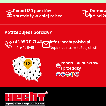
roślin
Ponad 130 punktów
Darmow
Szklarnie
sprzedaży w całej Polsce!
już od 2
ogrodowe
foliowe
Tunele
Potrzebujesz porady?
ogrodowe
+48 95 711 71 40
info@hechtpolska.pl
Kompostowniki
Pn-Pt 8-16
Napisz do nas w każdej chwili
ogrodowe
Narzędzia
Ponad 130 punktów
ogrodnicze
sprzedaży
ręczne
Ziemie i
kory
ogrodowe
Akcesoria
ogrodowe