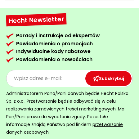
Myjki
ciśnieniowe
Hecht Newsletter
Zamiatarki
do
Porady i instrukcje od ekspertów
chodników
Powiadomienia o promocjach
Odśnieżarki
Indywidualne kody rabatowe
i zamiatarki
Powiadomienia o nowościach
do śniegu
Łopaty
Subskrybuj
i pługi
do
Administratorem Pana/Pani danych będzie Hecht Polska
śniegu
Sp. z o.o.. Przetwarzanie będzie odbywać się w celu
na
realizowania zamówionych treści marketingowych. Ma
kółkach
Pan/Pani prawo do wycofania zgody. Pozostałe
Opryskiwacze
informacje znajdą Państwo pod linkiem
przetwarzanie
sadownicze i
danych osobowych.
ogrodowe do