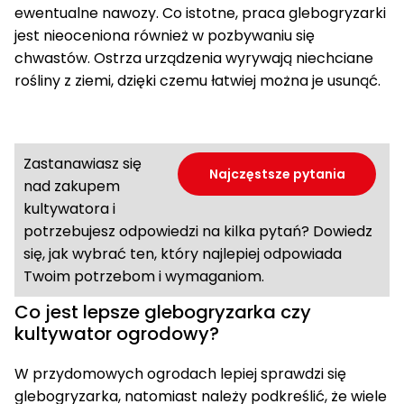
ewentualne nawozy. Co istotne, praca glebogryzarki
jest nieoceniona również w pozbywaniu się
chwastów. Ostrza urządzenia wyrywają niechciane
rośliny z ziemi, dzięki czemu łatwiej można je usunąć.
Zastanawiasz się
Najczęstsze pytania
nad zakupem
kultywatora i
potrzebujesz odpowiedzi na kilka pytań? Dowiedz
się, jak wybrać ten, który najlepiej odpowiada
Twoim potrzebom i wymaganiom.
Co jest lepsze glebogryzarka czy
kultywator ogrodowy?
W przydomowych ogrodach lepiej sprawdzi się
glebogryzarka, natomiast należy podkreślić, że wiele