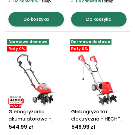
Do odbioru w
1 sklep
Do odbioru w
1 sklep
roślin
Szklarnie
Do koszyka
Do koszyka
ogrodowe
foliowe
Tunele
Darmowa dostawa
Darmowa dostawa
ogrodowe
Raty 0%
Raty 0%
Kompostowniki
ogrodowe
Narzędzia
ogrodnicze
ręczne
Ziemie i
kory
Glebogryzarka
Glebogryzarka
ogrodowe
akumulatorowa -
elektryczna - HECHT
HECHT 7026
748
544.99 zł
549.99 zł
Akcesoria
ogrodowe