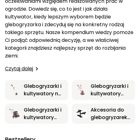
trawy
oczekiwaniami względem realizowanych prac w
do liści
Akcesoria
Przedłużacze
Ciasteczka
1278
spalinowe
elektryczne
Akcesoria
Leżaki
Klimatory
Części i
elektryczne
elektryczne
ogrodowe
ręczne
ochronne
elektryczne
i aeratory
Glebogryzarki
program
ogrodowe
UTV
Części i
Akcesoria
Akcesoria
Haki i
Spawarki
Filtry
i sauny
Nagrzewnice
Samochody,
Budy
ogrodzie. Dowiedz się, co to jest i jak działa
do
Piły
Pługi
do
ogrodowe
wodne
akcesoria
Hydrofory
Strug
Aeratory i
spalinowe
i kultywatory
1278
Spalinowe
akcesoria
ACCU
Akcesoria do
do
do
obracaki
i
do
olejowe
quady i
dla
żywopłotu
kultywator, kiedy lepszym wyborem będzie
do
do
skuterów
Końcówki
Kosiarki
do
Akcesoria
Akcesoria do
Buggy
Części i
wertykulatory
spalinowe
Hulajnogi
dmuchawy
do
program
myjek
zamiatarki
odśnieżarki
do
przyłbice
basenu
Przysmaki
motorki
psów
Zabawki
Ławki
gałęzi
śniegu
Wentylatory
Części i
i złączki
ACCU
glebogryzarka i zdecyduj się na konkretny rodzaj
spalinowe
podkaszarek
do grilli
opryskiwaczy
spalinowe
akcesoria
do trawy
elektryczne
do liści
Akcesoria
wykaszarek
6260
Akcesoria
ciśnieniowych
drewna
do
Nagrzewnice
ogrodowe
kolumnowe
akcesoria do
Akcesoria do
ogrodowe
program
Frezarki
dla
i kos
takiego sprzętu. Nasze kompendium wiedzy pomoże
do
Odkurzacze
i części
Drapaki
do nożyc
spawania
gazowe
Trampoliny
Łopaty
Kosiarki
wertykulatorów
glebogryzarek
6260
Crossy
Części i
traktorków
ACCU
Łopaty,
Ci podjąć odpowiednią decyzję, a we właściwej
dzieci
automatyczne
do pomp
dla
ogrodowych
ogrodowe
Podkaszarki
plastikowe
Kaski
Krzesła i
Węże
Grzejniki
akumulatorowe
i aeratorów
i
elektryczne
akcesoria
ogrodowych
program
szpadle
Betoniarki
kategorii znajdziesz najlepszy sprzęt do rozbijania
kotów
do śniegu
fotele
ACCU
ogrodowe
elektryczne
Spawarki
kultywatorów
dla
Siatki,
5140
i widły
budowlane
Skutery
Artykuły
ziemi.
ogrodowe
program
Kosiarki
Crossy
Meble
dmuchaw
szczotki,
Nakładki
podwodne
5140
Akcesoria
Klatki
dla
trójkołowe
spalinowe
ogrodowe
do liści
odkurzacze
Odkurzacze
antypoślizgowe
Czytaj dalej
Stoły
Sekatory
grzewcze
Mieszadła
zwierząt
przemysłowe
na buty
ogrodowe
Kosiarki
Kosy
Akumulatory
Akcesoria
Kurnik
listwowe
mechaniczne
do quadów
do
Glebogryzarki i
Glebogryzarki i
Piły i
dla
Skuwacze
Kompresory
Bony
Stoliki
i
Piły
do trawy
basenu
noże
kultywatory na
kultywatory
kur
do lodu
warsztatowe
na
podarunkowe
bębnowe
Akcesoria
(wykaszarki)
akumulator
elektryczne
kółkach
do quada
Uzdatnianie
Piły
Pielęgnacja
Wiertnice
Glebogryzarki i
Akcesoria do
Kosiarki
Kultywatory i
Inne
Ogrzewanie
wody
ramowe
sierści
glebowe
Huśtawki
kultywatory
glebogryzarek i
bijakowe
glebogryzarki
Kaski
domu
ogrodowe
ogrodowe
na
spalinowe
kultywatorów
Testery
Legowiska
Agregaty
Siekiery
Części i
crossa
Akcesoria
wody
dla psów
prądotwórcze
Oświetlenie
akcesoria
Programy
i
Bestsellery