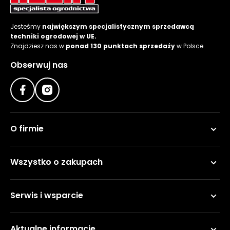
Jesteśmy
największym specjalistycznym sprzedawcą
techniki ogrodowej w UE.
Znajdziesz nas w
ponad 130 punktach sprzedaży
w Polsce.
Obserwuj nas
O firmie
Wszystko o zakupach
Serwis i wsparcie
Aktualne informacje