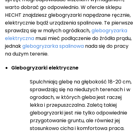
warto dobrać go odpowiednio. W ofercie sklepu
HECHT znajdziesz glebogryzarki napędzane ręcznie,
elektrycznie bądź urządzenia spalinowe. Te pierwsze
sprawdzą się w małych ogródkach,
glebogryzarka
elektryczna
musi mieć podłączenie do źródła prądu,
jednak
glebogryzarka spalinowa
nada się do pracy
na dużym terenie.
Glebogryzarki elektryczne
Spulchniają glebę na głębokość 18-20 cm,
sprawdzają się na niedużych terenach i w
ogrodach, w których gleba jest raczej
lekka i przepuszczalna. Zaletą takiej
glebogryzarki jest nie tylko odpowiednie
przygotowanie gruntu, ale również jej
stosunkowo cicha i komfortowa praca.