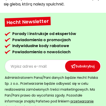
się gleba, którą należy spulchnić.
Hecht Newsletter
Porady i instrukcje od ekspertów
Powiadomienia o promocjach
Indywidualne kody rabatowe
Powiadomienia o nowościach
Subskrybuj
Administratorem Pana/Pani danych będzie Hecht Polska
Sp. z o.o.. Przetwarzanie będzie odbywać się w celu
realizowania zamówionych treści marketingowych. Ma
Pan/Pani prawo do wycofania zgody. Pozostałe
informacje znajdą Państwo pod linkiem
przetwarzanie