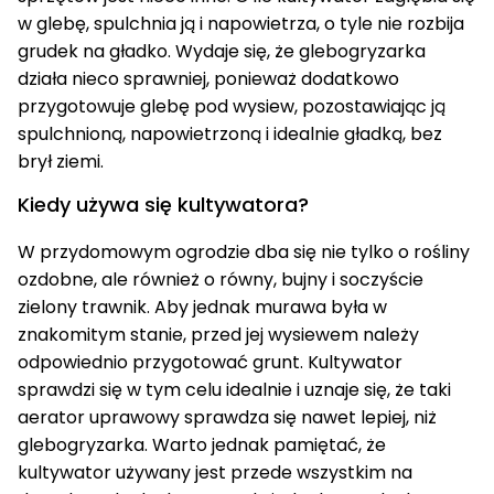
w glebę, spulchnia ją i napowietrza, o tyle nie rozbija
grudek na gładko. Wydaje się, że glebogryzarka
działa nieco sprawniej, ponieważ dodatkowo
przygotowuje glebę pod wysiew, pozostawiając ją
spulchnioną, napowietrzoną i idealnie gładką, bez
brył ziemi.
Kiedy używa się kultywatora?
W przydomowym ogrodzie dba się nie tylko o rośliny
ozdobne, ale również o równy, bujny i soczyście
zielony trawnik. Aby jednak murawa była w
znakomitym stanie, przed jej wysiewem należy
odpowiednio przygotować grunt. Kultywator
sprawdzi się w tym celu idealnie i uznaje się, że taki
aerator uprawowy sprawdza się nawet lepiej, niż
glebogryzarka. Warto jednak pamiętać, że
kultywator używany jest przede wszystkim na