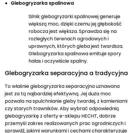
Glebogryzarka spalinowa
Silnik glebogryzarki spalinowej generuje
większą moc, dzięki czemu jej głębokość
robocza jest większa. Sprawdza się na
rozległych terenach ogrodowych i
uprawnych, których gleba jest twardsza.
Glebogryzarka spalinowa emituje spory
hałas i oczywiście spaliny.
Glebogryzarka separacyjna a tradycyjna
To właśnie glebogryzarka separacyjna uznawana
jest za tą najbardziej efektywną. Jej duża moc
pozwala na spulchnianie gleby twardej, z kamieniami
czy starych trawników. Aby wybrać odpowiednią
glebogryzarkę z oferty e-sklepu HECHT, dobrze
przemyśl zakres realizowanych prac ogrodniczych i
sprawdź, jakimi warunkami i cechami charakteryzuje