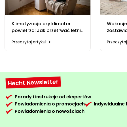
Klimatyzacja czy klimator
Wakacje 
powietrza: Jak przetrwać letnie
zostawi
upały i wybrać odpowiedniego
Przeczytaj artykuł
Przeczytaj
pomocnika?
Hecht Newsletter
Porady i instrukcje od ekspertów
Powiadomienia o promocjach
Indywidualne
Powiadomienia o nowościach