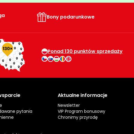
ga
Bony podarunkowe
Ponad 130 punktów sprzedaży
 wsparcie
Aktualne informacje
e
Newsletter
dawane pytania
VIP Program bonusowy
mienne
Chronimy przyrodę