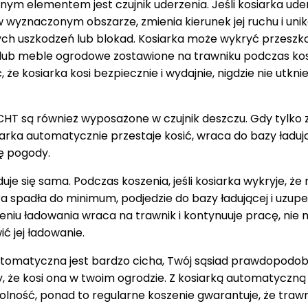
ym elementem jest czujnik uderzenia. Jeśli kosiarka ude
 wyznaczonym obszarze, zmienia kierunek jej ruchu i uni
ch uszkodzeń lub blokad. Kosiarka może wykryć przeszko
 lub meble ogrodowe zostawione na trawniku podczas kos
że kosiarka kosi bezpiecznie i wydajnie, nigdzie nie utknie 
CHT są również wyposażone w czujnik deszczu. Gdy tylko 
arka automatycznie przestaje kosić, wraca do bazy ładują
ę pogody.
duje się sama. Podczas koszenia, jeśli kosiarka wykryje, ż
 spadła do minimum, podjedzie do bazy ładującej i uzupeł
niu ładowania wraca na trawnik i kontynuuje pracę, nie m
ć jej ładowanie.
utomatyczna jest bardzo cicha, Twój sąsiad prawdopodo
, że kosi ona w twoim ogrodzie. Z kosiarką automatyczną
olność, ponad to regularne koszenie gwarantuje, że trawn