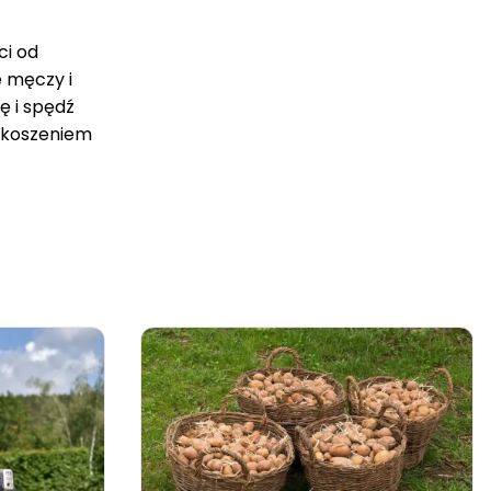
ci od
 męczy i
ę i spędź
ę koszeniem