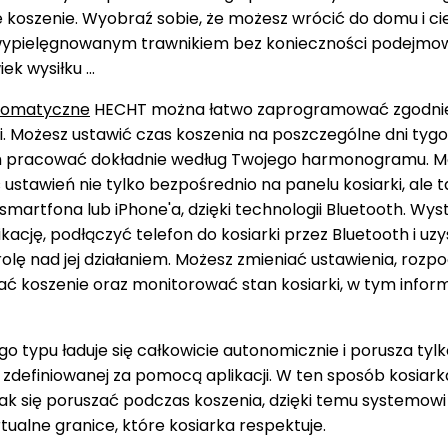
koszenie. Wyobraź sobie, że możesz wrócić do domu i cie
wypielęgnowanym trawnikiem bez konieczności podejmo
ek wysiłku ...
utomatyczne
HECHT można łatwo zaprogramować zgodnie
 Możesz ustawić czas koszenia na poszczególne dni tygod
m pracować dokładnie według Twojego harmonogramu. M
stawień nie tylko bezpośrednio na panelu kosiarki, ale 
e smartfona lub iPhone'a, dzięki technologii Bluetooth. Wys
kację, podłączyć telefon do kosiarki przez Bluetooth i u
olę nad jej działaniem. Możesz zmieniać ustawienia, rozpo
ć koszenie oraz monitorować stan kosiarki, w tym infor
go typu ładuje się całkowicie autonomicznie i porusza tyl
 zdefiniowanej za pomocą aplikacji. W ten sposób kosiark
i jak się poruszać podczas koszenia, dzięki temu systemow
tualne granice, które kosiarka respektuje.