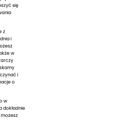
szyć się
wania
 z
nia i
ożesz
także w
tarczy
zyskamy
czynać i
macje o
ko w
a dokładnie
i możesz