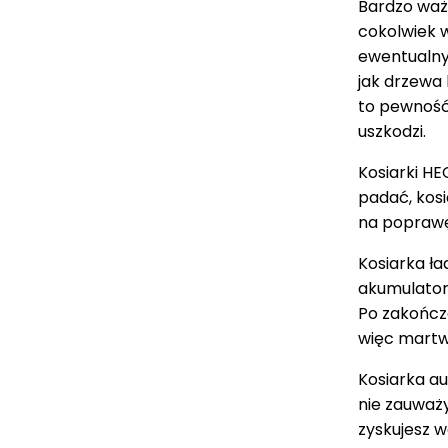
Bardzo ważn
cokolwiek w
ewentualny
jak drzewa
to pewność, 
uszkodzi.
Kosiarki HE
padać, kosi
na popraw
Kosiarka ła
akumulatora
Po zakończe
więc martwi
Kosiarka a
nie zauważy
zyskujesz w