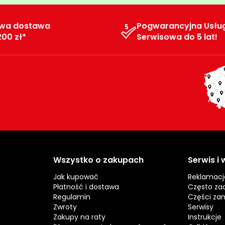
wa dostawa
Pogwarancyjna Usłu
200 zł*
Serwisowa do 5 lat!
Wszystko o zakupach
Serwis i
Jak kupować
Reklamacj
Płatność i dostawa
Często za
Regulamin
Części za
Zwroty
Serwisy
Zakupy na raty
Instrukcje