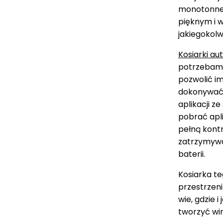
monotonne 
pięknym i 
jakiegokolwi
Kosiarki a
potrzebami.
pozwolić i
dokonywać u
aplikacji z
pobrać apli
pełną kontr
zatrzymywa
baterii.
Kosiarka te
przestrzeni
wie, gdzie 
tworzyć wir