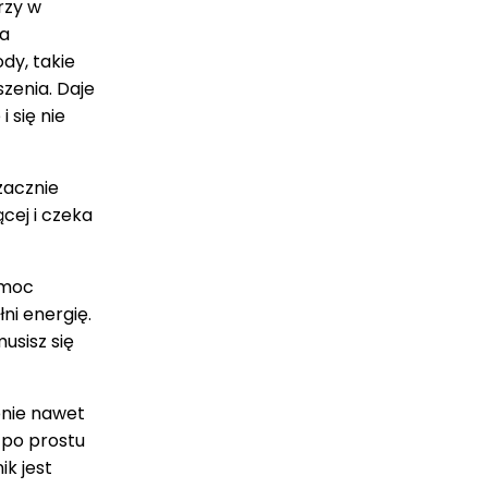
rzy w
ka
dy, takie
zenia. Daje
i się nie
zacznie
cej i czeka
e moc
ni energię.
usisz się
bnie nawet
 po prostu
ik jest