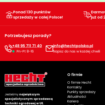
Ponad 130 punktów
Darmo
sprzedaży w całej Polsce!
już od 
Potrzebujesz porady?
+48 95 711 71 40
info@hechtpolska.pl
Pn-Pt 8-16
Napisz do nas w każdej chwili
O firmie
O firmie Hecht
Kontakty
Punkty sprzedaży
Jesteśmy
największym
Aktualności
specjalistycznym sprzedawcą
Kariera
techniki ogrodowej w UE.