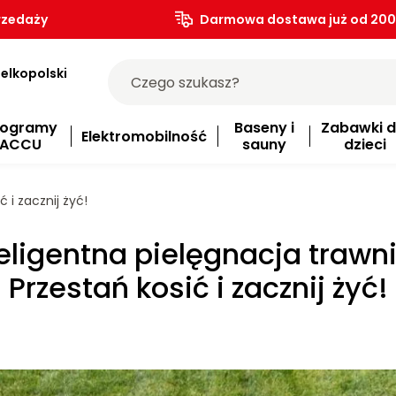
rzedaży
Darmowa dostawa już od 200.
elkopolski
rogramy
Baseny i
Zabawki d
Elektromobilność
ACCU
sauny
dzieci
 i zacznij żyć!
teligentna pielęgnacja trawni
Przestań kosić i zacznij żyć!