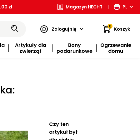
00 zł
Magazyn HECHT
|
PL
0
Zaloguj się
Koszyk
la
Artykuły dla
Bony
Ogrzewanie
zwierząt
podarunkowe
domu
ka:
Czy ten
artykuł był
dla ciebie