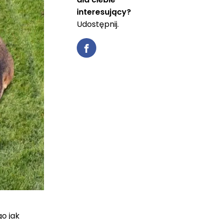
interesujący?
Udostępnij.
o jak