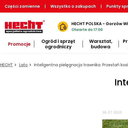
Części zamienne
|
Wszystko o zakupach
|
Punkty sp
HECHT POLSKA - Gorzów Wi
Otwarte do 17:00
Ogród i sprzęt
Warsztat,
P
Promocje
ogrodniczy
budowa
HECHT
Lato
Inteligentna pielęgnacja trawnika: Przestań kosić
In
26. 07. 2023