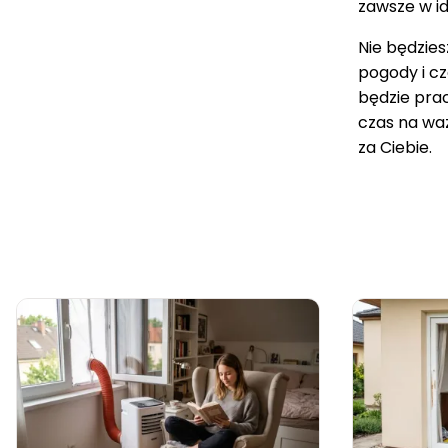
zawsze w i
Nie będzies
pogody i c
będzie pra
czas na wa
za Ciebie.