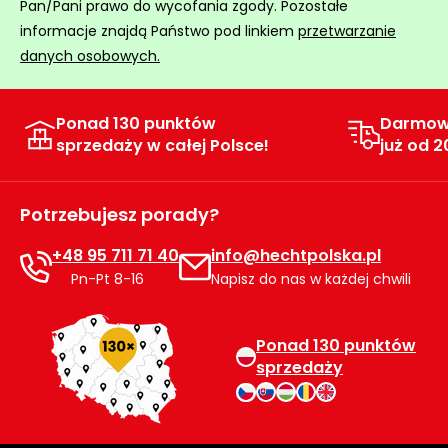
Pan/Pani prawo do wycofania zgody. Pozostałe
informacje znajdą Państwo pod linkiem
przetwarzanie
danych osobowych.
Ponad 130 punktów
Darmow
sprzedaży w całej Polsce!
już od 2
Potrzebujesz porady?
+48 95 711 71 40
info@hechtpolska.pl
Pn-Pt 8-16
Napisz do nas w każdej chwili
Ponad 130 punktów
sprzedaży