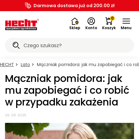
Meble
mechaniczne
Programy
Sekatory
do
Grille
ogrodowe
Rozdrabniacze
Myjki
do
sadownicze i
Akcesoria
Warsztat,
Narzędzia
Odkurzacze
Kompresory
Wiertnice
Agregaty
Akcesoria
Programy
Baseny
Baseny i
Karmy
Ogrzewanie
Darmowa dostawa już od 200.00 zł
sprzęt
do
do
wertykulatory
Podkaszarki
glebogryzarki
do
i
hydrofory
do
i zamiatarki
ogrodowe
ogrodnicze
Elektronarzędzia
Koparki
Zamiatarki
garażu i
elektryczne
program
program
program
program
program
Elektromobilność
Rowery
Skutery
dla
ATV i
dla
dla
dla
dla
Nagrzewnice
PL
ogrodowe
do trawy
akumulatorowe
ogrodowe
podlewania
ogrodowe
do cięcia
do gałęzi
ciśnieniowe
śniegu
ogrodowe do
ogrodowe
budowa
akumulatorowe
przemysłowe
warsztatowe
glebowe
prądotwórcze
warsztatowe
ACCU
i sauny
akcesoria
PROMINENT
domu
ogrodniczy
trawy
koszenia
do trawy
ogrodowe
drewna
odkurzacze
ogrodowe
chodników
do śniegu
foliowe
ręczne
warsztatu
i ręczne
6020
5040
1278
6260
5140
seniorów
UTV
dzieci
zwierząt
psów
kotów
0
(wykaszarki)
ogrodu
drewna
na
roślin
trawy
do liści
Sklep
Konto
Koszyk
Menu
Promocje
kółkach
Wszystko w
Wszystko w
Wszystko w
Wszystko w
Wszystko w
Wszystko w
Wszystko w
Wszystko w
Wszystko w
Wszystko w
Wszystko w
Wszystko w
Wszystko w
Wszystko w
Wszystko w
Wszystko w
Wszystko w
Wszystko w
Wszystko w
Wszystko w
Wszystko w
Wszystko w
Wszystko w
Wszystko w
Wszystko w
Wszystko w
Wszystko w
Wszystko
Wszystko
Wszystko
Wszystko
Wszystko
Wszystko
Wszystko
Wszystko
Wszystko
Wszystko
Wszystko
Wszystko
Wszystko
Wszystko
Wszystko
Wszystko
Wszystko
Wszystko
Wszystko
Wszystko
Wszystko
Wszystko
Wszystko
Wszystko
Wszystko
Wszystko
Wszystko
Wszystko
Wszystko
Wszystko
ategorii
w kategorii
w kategorii
w kategorii
w kategorii
w kategorii
w kategorii
w kategorii
w kategorii
kategorii
kategorii
kategorii
kategorii
kategorii
kategorii
kategorii
kategorii
kategorii
kategorii
kategorii
kategorii
kategorii
kategorii
kategorii
kategorii
kategorii
kategorii
kategorii
kategorii
kategorii
kategorii
kategorii
kategorii
kategorii
kategorii
w
w
w
w
w
w
w
w
w
w
w
w
w
w
w
w
w
w
w
w
w
w
Kosy
Ogród i
ktromobilność
ektronarzędzia
ozdrabniacze
pryskiwacze
echaniczne
ultywatory i
Nagrzewnice
Podkaszarki
Kompresory
Odkurzacze
Ogrzewanie
Ogrzewanie
Odśnieżarki
Zamiatarki
Zamiatarki
Ogrodowe
Narzędzia
Narzędzia
Wciągarki
Akcesoria
Akcesoria
Akcesoria
Aeratory i
Programy
Agregaty
Traktorki
Sekatory
Szklarnie
kategorii
kategorii
kategorii
kategorii
kategorii
kategorii
kategorii
kategorii
kategorii
kategorii
kategorii
kategorii
kategorii
kategorii
kategorii
kategorii
kategorii
kategorii
kategorii
kategorii
kategorii
kategorii
Pompy i
Ogród i
Karmy
Meble
Grille
Myjki
Piły
sprzęt
umulatorowe
umulatorowe
rądotwórcze
ertykulatory
lebogryzarki
arsztatowe
arsztatowe
rzemysłowe
adownicze i
i zamiatarki
ciśnieniowe
elektryczne
ogrodnicze
PROMINENT
dmuchawy
ogrodowe
ogrodowe
ogrodowe
ogrodowe
ogrodowe
ogrodowe
ogrodowe
Warsztat,
hydrofory
Programy
Wiertnice
do gałęzi
do trawy
Zabawki
Łopaty i
garażu i
Baseny i
Baseny i
Artykuły
Kosiarki
Pojazdy
Pojazdy
Koparki
Skutery
Łuparki
Rowery
Karma
Karma
sprzęt
domu
ACCU
ACCU
ACCU
ACCU
ACCU
do
do
ogrodniczy
HECHT
Lato
Mączniak pomidora: jak mu zapobiegać i co ro
Podkaszarki i
Nagrzewnice
grodowe do
(wykaszarki)
podlewania
ogrodniczy
chodników
ogrodowe
ogrodowe
warsztatu
akcesoria
do śniegu
do cięcia
do trawy
program
program
program
program
program
glebowe
budowa
pługi do
i ręczne
foliowe
ręczne
sauny
ACCU
ATV i
dla
dla
dla
dla
dla
do
do
do
i
Wiertarki
Spalinowe
Rowery
kosy
elektryczne
Mączniak pomidora: jak
Warsztat,
ACCU
Sekatory
Myjki
Wiertarki
Agregaty
Karma
Kominki
Altany
Grille
Rowery
Skutery
akumulatorowe
odkurzacze
seniorów
koszenia
zwierząt
drewna
drewna
ogrodu
śniegu
kotów
dzieci
trawy
roślin
psów
5040
6020
6260
5140
1278
UTV
Elektryczne
Kanistry
Odkurzacze
Akcesoria
Akcesoria
Kanistry
program
akumulatorowe
ciśnieniowe
i
z
dla
typu
ogrodowe
węglowe
elektryczne
elektryczne
budowa
mu zapobiegać i co robić
Kosiarki
Wertykulatory i
Glebogryzarki
Akcesoria
ACCU
Wykaszarki
Fontanny
Zamiatarki
Odśnieżarki
Haczki
Wciągarki
Baseny i
Baseny
Nagrzewnice
6020
do żywopłotu
spalinowe
wkrętarki
regulacją
psów
koza
do liści
trawy
na
Narzędzia
Młotowiertarki
Akcesoria
Kominki
Skutery
Podkaszarki
do
aeratory
i kultywatory
do
program
akumulatorowe
ogrodowe
akumulatorowe
akumulatorowe
ogrodowe
linowe
akcesoria
rozporowe
olejowe
Piły
Akcesoria
Narzędzia
Karma
Kosiarki
Pergole
Sterowniki
Grille z
Opryskiwacze
Odzież
Separatory
AVR
Kaski
Karmy
Karmy
w przypadku zakażenia
i kosy
Programy
trawy
akumulatorowe
na
szklarni
6020
kółkach
Akcesoria
Poziome
Spalinowe
Oleje
Akcesoria
Akcesoria
Akcesoria
Akcesoria
Akcesoria
Quady
ACCU
Sekatory
Myjki
Karma
Piły
tarczowe
do
ogrodowe
dla
wrzecionowe
ogrodowe
nawadniania
wędzarnią
akumulatorowe
ochronna
popiołu
motocyklowe
mokre
mokre
elektryczne
Nagrzewnice
Spalinowe
Pojazdy
Motyki
Wykaszarki
akumulator
Pompy
Zamiatarki
Odśnieżarki
Wciągarki
Baseny
Nagrzewnice
ACCU
program
elektryczne
ciśnieniowe
dla
akumulatorowe
Agregaty
do
rowerów
dla dzieci
psów
Akumulatorowe
Elektronarzędzia
Szlifierki
Grzejniki
Sauny
Traktorki
Wertykulatory
ACCU
traktory
dla
ogrodowe
elektryczne
zanurzeniowe
spalinowe
elektryczne
łańcuchowe
stelażowe
gazowe
5040
do
akumulatorowe
kotów
26. 08. 2025
Zestawy
Łopaty
inwerterowe
Akumulatory
Roboty
Pistolety
Grille
drewna
Opryskiwacze
Quady
Karmy
Karmy
Podkaszarki
ogrodowe
i aeratory
Glebogryzarki
program
ogrodowe
seniorów
Pionowe
Oleje
Akcesoria
Przedłużacze
Gokarty
Karma
żywopłotu
Baterie i
Klimatyzatory
Elektromobilność
mebli
aluminiowe
do skuterów
koszące
ogrodowe
gazowe
spalinowe
towarowe
suche
suche
i kosy
do
elektryczne
i kultywatory
5040
Elektryczne
Wykaszarki
Pompy
Zamiatarki
Odśnieżarki
Grabie
Szlifierki
Narzędzia
Nagrzewnice
Drabinki
ACCU
Myjki
na
dla
Piły
akcesoria
przenośne
ogrodowych
i metalowe
elektrycznych
spalinowe
Elektryczne
Pojazdy
koszenia
elektryczne
dmuchawy
spalinowe
powierzchniowe
ręczne
spalinowe
ogrodowe
kątowe
akumulatorowe
elektryczne
basenowe
program
Nożyce
ciśnieniowe
pedały
kotów
łańcuchowe
Grille
Kosiarki
Zraszacze
do śniegu
Opryskiwacz
Wyposażenie
Buggy
Wertykulatory
ACCU
Baseny
traktory
ATV i