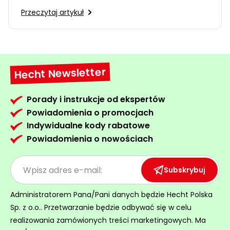
Przeczytaj artykuł
Hecht Newsletter
Porady i instrukcje od ekspertów
Powiadomienia o promocjach
Indywidualne kody rabatowe
Powiadomienia o nowościach
Subskrybuj
Administratorem Pana/Pani danych będzie Hecht Polska
Sp. z o.o.. Przetwarzanie będzie odbywać się w celu
realizowania zamówionych treści marketingowych. Ma