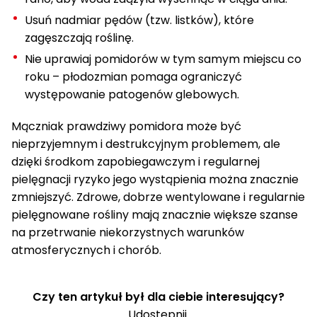
Usuń nadmiar pędów (tzw. listków), które
zagęszczają roślinę.
Nie uprawiaj pomidorów w tym samym miejscu co
roku – płodozmian pomaga ograniczyć
występowanie patogenów glebowych.
Mączniak prawdziwy pomidora może być
nieprzyjemnym i destrukcyjnym problemem, ale
dzięki środkom zapobiegawczym i regularnej
pielęgnacji ryzyko jego wystąpienia można znacznie
zmniejszyć. Zdrowe, dobrze wentylowane i regularnie
pielęgnowane rośliny mają znacznie większe szanse
na przetrwanie niekorzystnych warunków
atmosferycznych i chorób.
Czy ten artykuł był dla ciebie interesujący?
Udostępnij.