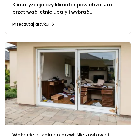
Klimatyzacja czy klimator powietrza: Jak
przetrwać letnie upały i wybrać
odpowiedniego pomocnika?
Przeczytaj artykuł
Wakacje pukają do drzwi: Nie zostawiaj