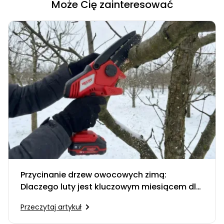
Może Cię zainteresować
roślin
Szklarnie
ogrodowe
foliowe
Tunele
ogrodowe
Kompostowniki
ogrodowe
Narzędzia
ogrodnicze
ręczne
Ziemie i
Przycinanie drzew owocowych zimą:
kory
Dlaczego luty jest kluczowym miesiącem dla
ogrodowe
Twojego ogrodu?
Przeczytaj artykuł
Akcesoria
ogrodowe