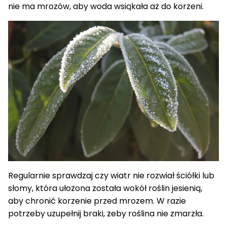
ogrodowe
do
akumulatorowe
nie ma mrozów, aby woda wsiąkała aż do korzeni.
quada
Karmy
Stoły
Detergenty
kosiarek
Tokarki
PROMINENT
warsztatowe
Parasole
Sekatory
ogrodowe
Noże do
ogrodowe
Zabawki
kosiarek
Koparki
wodne
Domki
Akcesoria
ogrodowe
do
Zagęszczarki
Inne
podlewania
i
Akcesoria
ogrodu
transportery
na
balkon i
Grille
taras
ogrodowe
Zamiatarki
Piły
Piły do
ogrodowe
betonu
do cięcia
Regularnie sprawdzaj czy wiatr nie rozwiał ściółki lub
drewna
Narzędzia
słomy, która ułożona została wokół roślin jesienią,
pomiarowe
Łuparki
aby chronić korzenie przed mrozem. W razie
do
do
potrzeby uzupełnij braki, żeby roślina nie zmarzła.
warsztatu
drewna