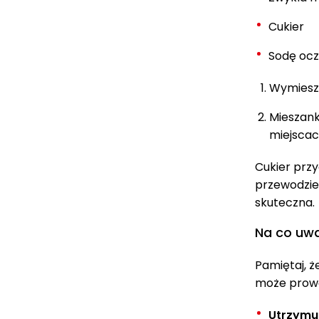
Cukier
Sodę oc
Wymiesza
Mieszank
miejscac
Cukier przy
przewodzie
skuteczna.
Na co uw
Pamiętaj, 
może prowad
Utrzymuj