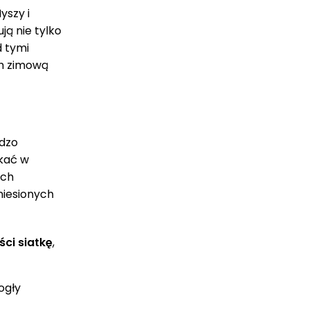
yszy i
ją nie tylko
d tymi
ch zimową
rdzo
ykać w
ych
niesionych
ci siatkę
,
ogły