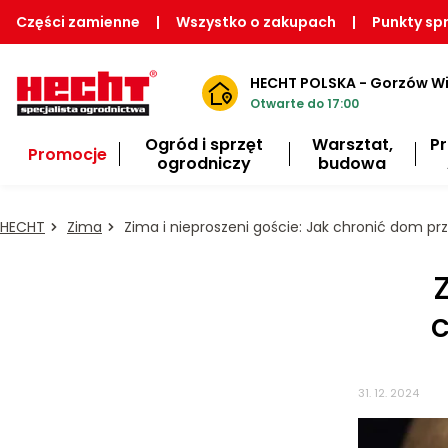
Części zamienne
|
Wszystko o zakupach
|
Punkty sp
HECHT POLSKA - Gorzów Wi
Otwarte do 17:00
Ogród i sprzęt
Warsztat,
P
Promocje
ogrodniczy
budowa
HECHT
Zima
Zima i nieproszeni goście: Jak chronić dom pr
c
31. 12. 2024