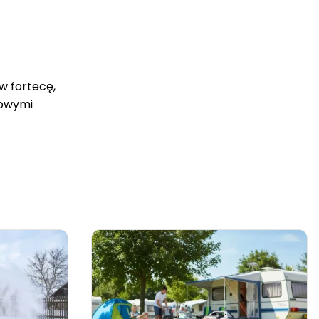
w fortecę,
mowymi