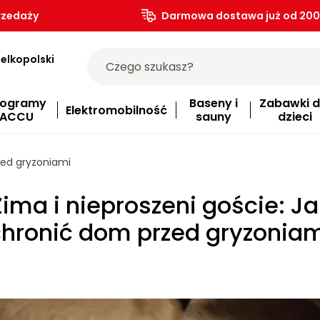
rzedaży
Darmowa dostawa już od 200.
elkopolski
rogramy
Baseny i
Zabawki d
Elektromobilność
ACCU
sauny
dzieci
zed gryzoniami
Zima i nieproszeni goście: Ja
hronić dom przed gryzonia