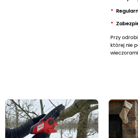
Regular
Zabezpie
Przy odrob
której nie 
wieczorami