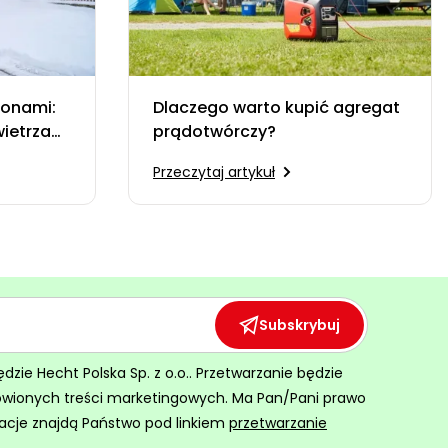
ponami:
Dlaczego warto kupić agregat
ietrza
prądotwórczy?
eżarek
Przeczytaj artykuł
Subskrybuj
ie Hecht Polska Sp. z o.o.. Przetwarzanie będzie
ówionych treści marketingowych. Ma Pan/Pani prawo
acje znajdą Państwo pod linkiem
przetwarzanie