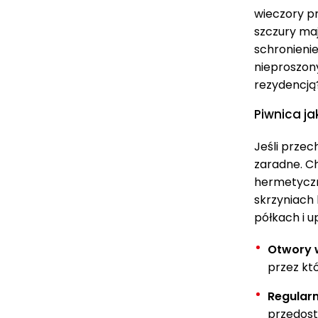
wieczory pr
szczury maj
schronienie
nieproszony
rezydencją
Piwnica ja
Jeśli przec
zaradne. C
hermetyczn
skrzyniach
półkach i u
Otwory w
przez kt
Regularn
przedost