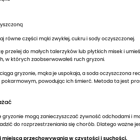
zyszczoną
j równe części mąki zwykłej, cukru i sody oczyszczonej.
ę przelej do małych talerzyków lub płytkich misek i umieś
h, w których zaobserwowałeś ruch gryzoni.
ciąga gryzonie, mąka je uspokaja, a soda oczyszczona re
 pokarmowym, powodując ich śmierć. Metoda ta jest prost
ażać
że gryzonie mogą zanieczyszczać żywność odchodami i m
zić do rozprzestrzeniania się chorób. Dlatego ważne jes
 miejsca przechowywania w czystości i suchości.