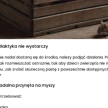
filaktyka nie wystarczy
nie nadal dostaną się do środka, należy podjąć działania. P
k rozmieszczać ostrożnie, tak aby dzieci i zwierzęta nie mi
pu. Jak zrobić skuteczną pastę z powszechnie dostępnyc
?
dalna przynęta na myszy
otrzebować:
mąka