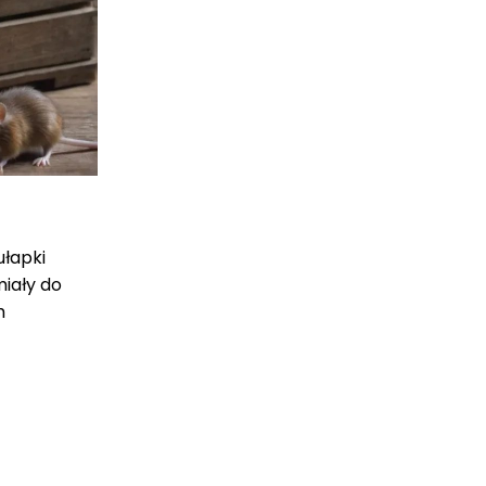
ułapki
ały do ​​
h