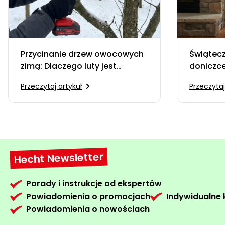
Przycinanie drzew owocowych
Świątec
zimą: Dlaczego luty jest
doniczce
kluczowym miesiącem dla
zdecydo
Przeczytaj artykuł
Przeczytaj
Twojego ogrodu?
kupować
srebrzy
Hecht Newsletter
Porady i instrukcje od ekspertów
Powiadomienia o promocjach
Indywidualne
Powiadomienia o nowościach