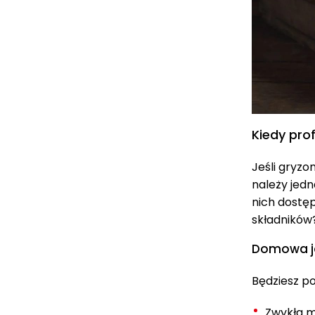
Kiedy pro
Jeśli gryzo
należy jedna
nich dostę
składników
Domowa ja
Będziesz p
Zwykła 