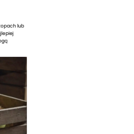
szopach lub
lepiej
mogą