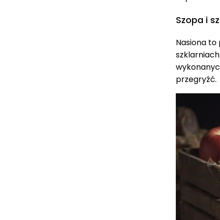
Szopa i s
Nasiona to 
szklarniach
wykonanych
przegryźć.