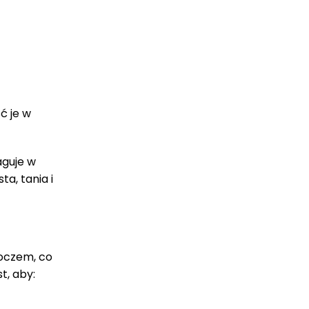
ć je w
aguje w
a, tania i
oczem, co
t, aby: