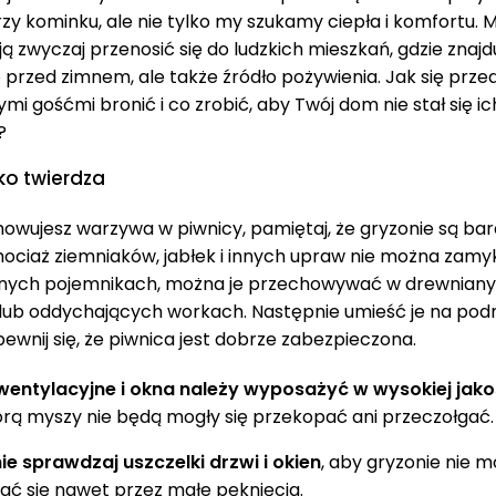
zy kominku, ale nie tylko my szukamy ciepła i komfortu. M
ą zwyczaj przenosić się do ludzkich mieszkań, gdzie znajdu
 przed zimnem, ale także źródło pożywienia. Jak się prze
mi gośćmi bronić i co zrobić, aby Twój dom nie stał się i
?
ko twierdza
howujesz warzywa w piwnicy, pamiętaj, że gryzonie są ba
hociaż ziemniaków, jabłek i innych upraw nie można zam
ych pojemnikach, można je przechowywać w drewnian
 lub oddychających workach. Następnie umieść je na pod
pewnij się, że piwnica jest dobrze zabezpieczona.
entylacyjne i okna należy wyposażyć w wysokiej jakoś
órą myszy nie będą mogły się przekopać ani przeczołgać.
ie sprawdzaj uszczelki drzwi i okien
, aby gryzonie nie m
ać się nawet przez małe pęknięcia.