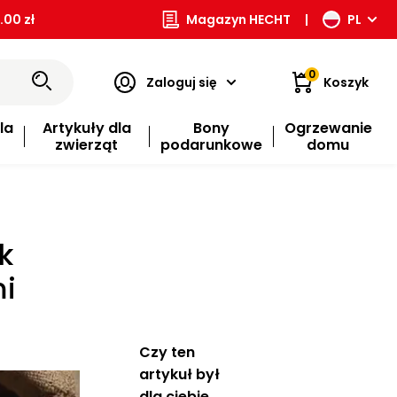
00 zł
Magazyn HECHT
|
PL
0
Zaloguj się
Koszyk
la
Artykuły dla
Bony
Ogrzewanie
zwierząt
podarunkowe
domu
k
mi
Czy ten
artykuł był
dla ciebie