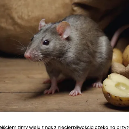
jściem zimy wielu z nas z niecierpliwością czeka na przyt