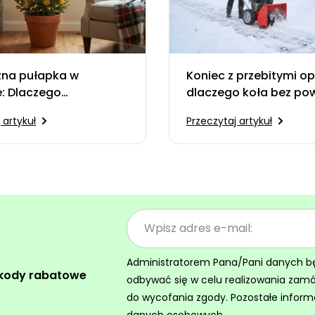
zna pułapka w
Koniec z przebitymi o
: Dlaczego
dlaczego koła bez pow
wanie nie warto
są przyszłością odśni
 artykuł
Przeczytaj artykuł
 do domu świerka
stego
Administratorem Pana/Pani danych będz
 kody rabatowe
odbywać się w celu realizowania zam
do wycofania zgody. Pozostałe inform
danych osobowych.