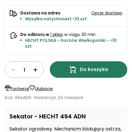
ogrodowe
do
akumulatorowe
quada
Karmy
Stoły
Detergenty
kosiarek
Tokarki
PROMINENT
Dostawa na adres
Opcje dostawy
warsztatowe
Parasole
Sekatory
Wysyłka natychmiast >10 szt
ogrodowe
Noże do
ogrodowe
Zabawki
kosiarek
Koparki
wodne
Domki
Akcesoria
Do odbioru w
1 sklep
w ciągu 30 min
ogrodowe
do
HECHT POLSKA - Gorzów Wielkopolski - >10
Zagęszczarki
Inne
szt
podlewania
i
Akcesoria
ogrodu
transportery
na
balkon i
Grille
Do koszyka
taras
ogrodowe
Zamiatarki
Piły
Piły do
Porównaj
Ulubione
ogrodowe
betonu
do cięcia
Kod: 494ADN
Gwarancja: 24 miesiące
drewna
Narzędzia
pomiarowe
Łuparki
Sekator - HECHT 494 ADN
do
do
warsztatu
drewna
Sekator ogrodowy. Mechanizm blokujący ostrza,