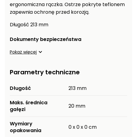
ergonomiczna rączka. Ostrze pokryte teflonem
Wentylatory,
Rozdrabniacze
zapewnia ochronę przed korozją.
klimatyzacje
do gałęzi
Długość 213 mm
Prostowniki
Ogrodowe
samochodowe
dmuchawy
Dokumenty bezpieczeństwa
i
Akcesoria
odkurzacze
warsztatowe
Pokaż więcej
do liści
Ogrzewanie
Taczki,
garażu i
Parametry techniczne
wózki i
warsztatu
przyczepki
ogrodowe
Długość
213 mm
Wciągarki
elektryczne
Rozsiewacze
i ręczne
Maks. średnica
sadownicze
20 mm
gałęzi
Pompy i
hydrofory
Wymiary
0 x 0 x 0 cm
ogrodowe
opakowania