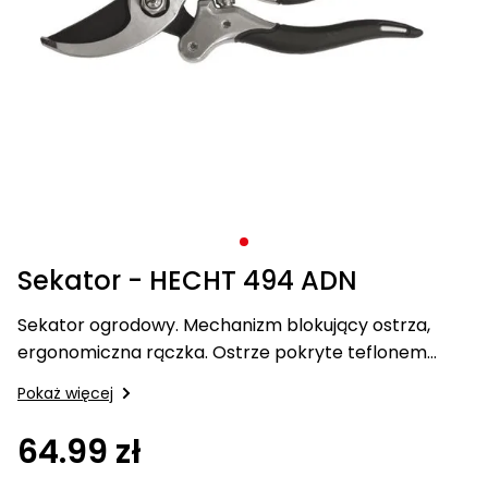
trawy
do liści
Akcesoria
Przedłużacze
Ciasteczka
1278
spalinowe
elektryczne
Akcesoria
Leżaki
Klimatory
Części i
elektryczne
elektryczne
ogrodowe
ręczne
ochronne
elektryczne
i aeratory
Glebogryzarki
program
ogrodowe
UTV
Części i
Akcesoria
Akcesoria
Haki i
Spawarki
Filtry
i sauny
Nagrzewnice
Samochody,
Budy
do
Piły
Pługi
do
ogrodowe
wodne
akcesoria
Hydrofory
Strug
Aeratory i
spalinowe
i kultywatory
1278
Spalinowe
akcesoria
ACCU
Akcesoria do
do
do
obracaki
i
do
olejowe
quady i
dla
żywopłotu
do
do
skuterów
Końcówki
Kosiarki
do
Akcesoria
Akcesoria do
Buggy
Części i
wertykulatory
spalinowe
Hulajnogi
dmuchawy
do
program
myjek
zamiatarki
odśnieżarki
do
przyłbice
basenu
Przysmaki
motorki
psów
Zabawki
Ławki
gałęzi
śniegu
Wentylatory
Części i
i złączki
ACCU
spalinowe
podkaszarek
do grilli
opryskiwaczy
spalinowe
akcesoria
do trawy
elektryczne
do liści
Akcesoria
wykaszarek
6260
Akcesoria
ciśnieniowych
drewna
do
Nagrzewnice
ogrodowe
kolumnowe
akcesoria do
Akcesoria do
ogrodowe
program
Frezarki
dla
i kos
do
Odkurzacze
i części
Drapaki
do nożyc
spawania
gazowe
Trampoliny
Łopaty
Kosiarki
wertykulatorów
glebogryzarek
6260
Crossy
Części i
traktorków
ACCU
Łopaty,
dzieci
automatyczne
do pomp
dla
ogrodowych
ogrodowe
Podkaszarki
plastikowe
Kaski
Krzesła i
Węże
Grzejniki
akumulatorowe
i aeratorów
i
elektryczne
akcesoria
ogrodowych
program
szpadle
Betoniarki
kotów
do śniegu
fotele
ACCU
ogrodowe
elektryczne
Spawarki
kultywatorów
dla
Siatki,
5140
i widły
budowlane
Skutery
Artykuły
ogrodowe
program
Kosiarki
Crossy
Meble
dmuchaw
szczotki,
Nakładki
podwodne
5140
Akcesoria
Klatki
dla
trójkołowe
spalinowe
ogrodowe
do liści
odkurzacze
Odkurzacze
antypoślizgowe
Stoły
Sekatory
grzewcze
Mieszadła
zwierząt
przemysłowe
na buty
ogrodowe
Kosiarki
Kosy
Akumulatory
Akcesoria
Sekator - HECHT 494 ADN
Kurnik
listwowe
mechaniczne
do quadów
do
Piły i
dla
Skuwacze
Kompresory
Bony
Stoliki
i
Piły
do trawy
basenu
noże
Sekator ogrodowy. Mechanizm blokujący ostrza,
kur
do lodu
warsztatowe
na
podarunkowe
bębnowe
Akcesoria
(wykaszarki)
ergonomiczna rączka. Ostrze pokryte teflonem
kółkach
do quada
Uzdatnianie
Piły
Pielęgnacja
Wiertnice
zapewnia ochronę przed korozją. Długość 213 mm
Kosiarki
Kultywatory i
Inne
Ogrzewanie
wody
ramowe
sierści
Pokaż więcej
glebowe
Huśtawki
bijakowe
glebogryzarki
Kaski
domu
ogrodowe
ogrodowe
na
Testery
Legowiska
64.99 zł
Agregaty
Siekiery
Części i
crossa
Akcesoria
wody
dla psów
prądotwórcze
Oświetlenie
akcesoria
Programy
i