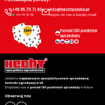
+48 95 711 71 40
info@hechtpolska.pl
Pn-Pt 8-16
Napisz do nas w każdej chwili
Ponad 130 punktów
sprzedaży
Jesteśmy
największym specjalistycznym sprzedawcą
techniki ogrodowej w UE.
Znajdziesz nas w
ponad 130 punktach sprzedaży
w Polsce.
Obserwuj nas