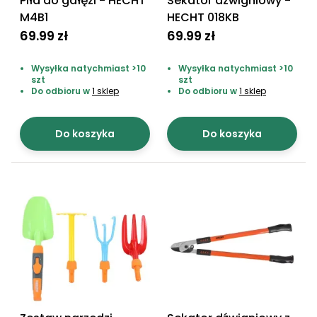
Piła do gałęzi - HECHT
Sekator dźwigniowy -
M4B1
HECHT 018KB
69.99 zł
69.99 zł
Wysyłka natychmiast >10
Wysyłka natychmiast >10
szt
szt
Do odbioru w
1 sklep
Do odbioru w
1 sklep
Do koszyka
Do koszyka