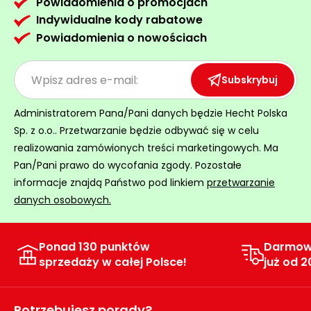
Powiadomienia o promocjach
Indywidualne kody rabatowe
Powiadomienia o nowościach
Subskrybuj
Administratorem Pana/Pani danych będzie Hecht Polska
Sp. z o.o.. Przetwarzanie będzie odbywać się w celu
realizowania zamówionych treści marketingowych. Ma
Pan/Pani prawo do wycofania zgody. Pozostałe
informacje znajdą Państwo pod linkiem
przetwarzanie
danych osobowych.
Ponad 130 punktów
Darmow
sprzedaży w całej Polsce!
już od 2
Potrzebujesz porady?