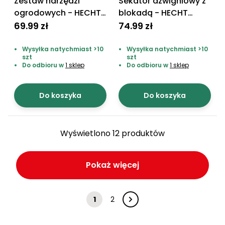
Zestaw narzędzi
Sekator dźwigniowy z
ogrodowych - HECHT
blokadą - HECHT
900411
020AKB
69.99 zł
74.99 zł
Wysyłka natychmiast >10
Wysyłka natychmiast >10
szt
szt
Do odbioru w
1 sklep
Do odbioru w
1 sklep
Do koszyka
Do koszyka
Wyświetlono 12 produktów
Pokaż więcej
1
2