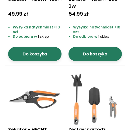
Myjki
2W
ciśnieniowe
49.99 zł
54.99 zł
Zamiatarki
Wysyłka natychmiast >10
Wysyłka natychmiast >10
do
szt
szt
chodników
Do odbioru w
1 sklep
Do odbioru w
1 sklep
Odśnieżarki
i zamiatarki
Do koszyka
Do koszyka
do śniegu
Łopaty
i pługi
do
śniegu
na
kółkach
Opryskiwacze
sadownicze i
ogrodowe do
Sekator - HECHT
Zestaw narzędzi