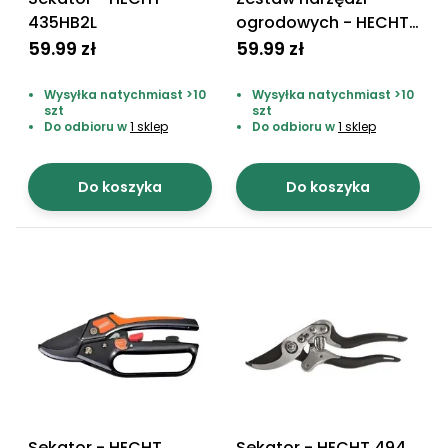
roślin
435HB2L
ogrodowych - HECHT
Szklarnie
900410
59.99 zł
59.99 zł
ogrodowe
foliowe
Wysyłka natychmiast >10
Wysyłka natychmiast >10
szt
szt
Do odbioru w
1 sklep
Do odbioru w
1 sklep
Tunele
ogrodowe
Do koszyka
Do koszyka
Kompostowniki
ogrodowe
Narzędzia
ogrodnicze
ręczne
Ziemie i
kory
ogrodowe
Akcesoria
ogrodowe
Sekator - HECHT
Sekator - HECHT 494