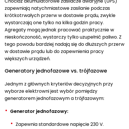
Chociaż akumulatorowe zasilacze awaryjne (UPS)
Myjki
zapewniają natychmiastowe zasilanie podczas
ciśnieniowe
krótkotrwałych przerw w dostawie prądu, zwykle
Zamiatarki
wystarczają one tylko na kilka godzin pracy.
do
Agregaty mogą jednak pracować praktycznie w
chodników
nieskończoność, wystarczy tylko uzupełnić paliwo. Z
tego powodu bardziej nadają się do dłuższych przerw
Odśnieżarki
w dostawie prądu lub do zapewnienia pracy
i zamiatarki
większych urządzeń.
do śniegu
Łopaty
Generatory jednofazowe vs. trójfazowe
i pługi
do
Jednym z głównych kryteriów decyzyjnych przy
śniegu
wyborze elektrowni jest wybór pomiędzy
na
generatorem jednofazowym a trójfazowym:
kółkach
Generator jednofazowy:
Opryskiwacze
sadownicze i
Zapewnia standardowe napięcie 230 V.
ogrodowe do