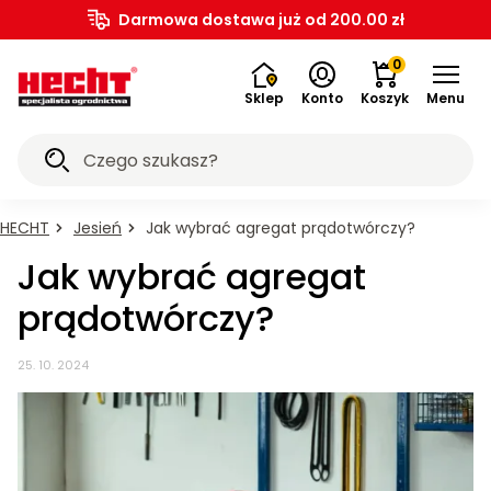
Meble
mechaniczne
Programy
Sekatory
do
Grille
ogrodowe
Rozdrabniacze
Myjki
do
sadownicze i
Akcesoria
Warsztat,
Narzędzia
Odkurzacze
Kompresory
Wiertnice
Agregaty
Akcesoria
Programy
Baseny
Baseny i
Karmy
Ogrzewanie
Darmowa dostawa już od 200.00 zł
sprzęt
do
do
wertykulatory
Podkaszarki
glebogryzarki
do
i
hydrofory
do
i zamiatarki
ogrodowe
ogrodnicze
Elektronarzędzia
Koparki
Zamiatarki
garażu i
elektryczne
program
program
program
program
program
Elektromobilność
Rowery
Skutery
dla
ATV i
dla
dla
dla
dla
Nagrzewnice
PL
ogrodowe
do trawy
akumulatorowe
ogrodowe
podlewania
ogrodowe
do cięcia
do gałęzi
ciśnieniowe
śniegu
ogrodowe do
ogrodowe
budowa
akumulatorowe
przemysłowe
warsztatowe
glebowe
prądotwórcze
warsztatowe
ACCU
i sauny
akcesoria
PROMINENT
domu
ogrodniczy
trawy
koszenia
do trawy
ogrodowe
drewna
odkurzacze
ogrodowe
chodników
do śniegu
foliowe
ręczne
warsztatu
i ręczne
6020
5040
1278
6260
5140
seniorów
UTV
dzieci
zwierząt
psów
kotów
0
(wykaszarki)
ogrodu
drewna
na
roślin
trawy
do liści
Sklep
Konto
Koszyk
Menu
Promocje
kółkach
Wszystko w
Wszystko w
Wszystko w
Wszystko w
Wszystko w
Wszystko w
Wszystko w
Wszystko w
Wszystko w
Wszystko w
Wszystko w
Wszystko w
Wszystko w
Wszystko w
Wszystko w
Wszystko w
Wszystko w
Wszystko w
Wszystko w
Wszystko w
Wszystko w
Wszystko w
Wszystko w
Wszystko w
Wszystko w
Wszystko w
Wszystko w
Wszystko
Wszystko
Wszystko
Wszystko
Wszystko
Wszystko
Wszystko
Wszystko
Wszystko
Wszystko
Wszystko
Wszystko
Wszystko
Wszystko
Wszystko
Wszystko
Wszystko
Wszystko
Wszystko
Wszystko
Wszystko
Wszystko
Wszystko
Wszystko
Wszystko
Wszystko
Wszystko
Wszystko
Wszystko
Wszystko
ategorii
w kategorii
w kategorii
w kategorii
w kategorii
w kategorii
w kategorii
w kategorii
w kategorii
kategorii
kategorii
kategorii
kategorii
kategorii
kategorii
kategorii
kategorii
kategorii
kategorii
kategorii
kategorii
kategorii
kategorii
kategorii
kategorii
kategorii
kategorii
kategorii
kategorii
kategorii
kategorii
kategorii
kategorii
kategorii
kategorii
w
w
w
w
w
w
w
w
w
w
w
w
w
w
w
w
w
w
w
w
w
w
Kosy
Ogród i
ktromobilność
ektronarzędzia
ozdrabniacze
pryskiwacze
echaniczne
ultywatory i
Nagrzewnice
Podkaszarki
Kompresory
Odkurzacze
Ogrzewanie
Ogrzewanie
Odśnieżarki
Zamiatarki
Zamiatarki
Ogrodowe
Narzędzia
Narzędzia
Wciągarki
Akcesoria
Akcesoria
Akcesoria
Aeratory i
Programy
Agregaty
Traktorki
Sekatory
Szklarnie
kategorii
kategorii
kategorii
kategorii
kategorii
kategorii
kategorii
kategorii
kategorii
kategorii
kategorii
kategorii
kategorii
kategorii
kategorii
kategorii
kategorii
kategorii
kategorii
kategorii
kategorii
kategorii
Pompy i
Ogród i
Karmy
Meble
Grille
Myjki
Piły
sprzęt
umulatorowe
umulatorowe
rądotwórcze
ertykulatory
lebogryzarki
arsztatowe
arsztatowe
rzemysłowe
adownicze i
i zamiatarki
ciśnieniowe
elektryczne
ogrodnicze
PROMINENT
dmuchawy
ogrodowe
ogrodowe
ogrodowe
ogrodowe
ogrodowe
ogrodowe
ogrodowe
Warsztat,
hydrofory
Programy
Wiertnice
do gałęzi
do trawy
Zabawki
Łopaty i
garażu i
Baseny i
Baseny i
Artykuły
Kosiarki
Pojazdy
Pojazdy
Koparki
Skutery
Łuparki
Rowery
Karma
Karma
sprzęt
domu
ACCU
ACCU
ACCU
ACCU
ACCU
do
do
ogrodniczy
HECHT
Jesień
Jak wybrać agregat prądotwórczy?
Podkaszarki i
Nagrzewnice
grodowe do
(wykaszarki)
podlewania
ogrodniczy
chodników
ogrodowe
ogrodowe
warsztatu
akcesoria
do śniegu
do cięcia
do trawy
program
program
program
program
program
glebowe
budowa
pługi do
i ręczne
foliowe
ręczne
sauny
ACCU
ATV i
dla
dla
dla
dla
dla
do
do
do
i
Wiertarki
Spalinowe
Rowery
kosy
elektryczne
Jak wybrać agregat
Warsztat,
ACCU
Sekatory
Myjki
Wiertarki
Agregaty
Karma
Kominki
Altany
Grille
Rowery
Skutery
akumulatorowe
odkurzacze
seniorów
koszenia
zwierząt
drewna
drewna
ogrodu
śniegu
kotów
dzieci
trawy
roślin
psów
5040
6020
6260
5140
1278
UTV
Elektryczne
Kanistry
Odkurzacze
Akcesoria
Akcesoria
Kanistry
program
akumulatorowe
ciśnieniowe
i
z
dla
typu
ogrodowe
węglowe
elektryczne
elektryczne
budowa
prądotwórczy?
Kosiarki
Wertykulatory i
Glebogryzarki
Akcesoria
ACCU
Wykaszarki
Fontanny
Zamiatarki
Odśnieżarki
Haczki
Wciągarki
Baseny i
Baseny
Nagrzewnice
6020
do żywopłotu
spalinowe
wkrętarki
regulacją
psów
koza
do liści
trawy
na
Narzędzia
Młotowiertarki
Akcesoria
Kominki
Skutery
Podkaszarki
do
aeratory
i kultywatory
do
program
akumulatorowe
ogrodowe
akumulatorowe
akumulatorowe
ogrodowe
linowe
akcesoria
rozporowe
olejowe
Piły
Akcesoria
Narzędzia
Karma
Kosiarki
Pergole
Sterowniki
Grille z
Opryskiwacze
Odzież
Separatory
AVR
Kaski
Karmy
Karmy
i kosy
Programy
trawy
akumulatorowe
na
szklarni
6020
kółkach
Akcesoria
Poziome
Spalinowe
Oleje
Akcesoria
Akcesoria
Akcesoria
Akcesoria
Akcesoria
Quady
ACCU
Sekatory
Myjki
Karma
Piły
tarczowe
do
ogrodowe
dla
wrzecionowe
ogrodowe
nawadniania
wędzarnią
akumulatorowe
ochronna
popiołu
motocyklowe
mokre
mokre
25. 10. 2024
elektryczne
Nagrzewnice
Spalinowe
Pojazdy
Motyki
Wykaszarki
akumulator
Pompy
Zamiatarki
Odśnieżarki
Wciągarki
Baseny
Nagrzewnice
ACCU
program
elektryczne
ciśnieniowe
dla
akumulatorowe
Agregaty
do
rowerów
dla dzieci
psów
Akumulatorowe
Elektronarzędzia
Szlifierki
Grzejniki
Sauny
Traktorki
Wertykulatory
ACCU
traktory
dla
ogrodowe
elektryczne
zanurzeniowe
spalinowe
elektryczne
łańcuchowe
stelażowe
gazowe
5040
do
akumulatorowe
kotów
Zestawy
Łopaty
inwerterowe
Akumulatory
Roboty
Pistolety
Grille
drewna
Opryskiwacze
Quady
Karmy
Karmy
Podkaszarki
ogrodowe
i aeratory
Glebogryzarki
program
ogrodowe
seniorów
Pionowe
Oleje
Akcesoria
Przedłużacze
Gokarty
Karma
żywopłotu
Baterie i
Klimatyzatory
Elektromobilność
mebli
aluminiowe
do skuterów
koszące
ogrodowe
gazowe
spalinowe
towarowe
suche
suche
i kosy
do
elektryczne
i kultywatory
5040
Elektryczne
Wykaszarki
Pompy
Zamiatarki
Odśnieżarki
Grabie
Szlifierki
Narzędzia
Nagrzewnice
Drabinki
ACCU
Myjki
na
dla
Piły
akcesoria
przenośne
ogrodowych
i metalowe
elektrycznych
spalinowe
Elektryczne
Pojazdy
koszenia
elektryczne
dmuchawy
spalinowe
powierzchniowe
ręczne
spalinowe
ogrodowe
kątowe
akumulatorowe
elektryczne
basenowe
program
Nożyce
ciśnieniowe
pedały
kotów
łańcuchowe
Grille
Kosiarki
Zraszacze
do śniegu
Opryskiwacz
Wyposażenie
Buggy
Wertykulatory
ACCU
Baseny
traktory
ATV i