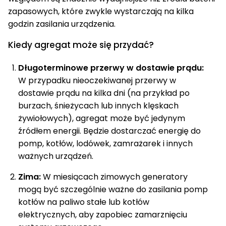
ogrodowe
do
akumulatorowe
quada
Karmy
zapasowych, które zwykle wystarczają na kilka
Stoły
Detergenty
kosiarek
Tokarki
PROMINENT
warsztatowe
godzin zasilania urządzenia.
Parasole
Sekatory
ogrodowe
Noże do
ogrodowe
Zabawki
Kiedy agregat może się przydać?
kosiarek
Koparki
wodne
Domki
Akcesoria
ogrodowe
Długoterminowe przerwy w dostawie prądu:
do
Zagęszczarki
Inne
W przypadku nieoczekiwanej przerwy w
podlewania
i
Akcesoria
ogrodu
dostawie prądu na kilka dni (na przykład po
transportery
na
burzach, śnieżycach lub innych klęskach
balkon i
Grille
żywiołowych), agregat może być jedynym
taras
ogrodowe
Zamiatarki
źródłem energii. Będzie dostarczać energię do
Piły
pomp, kotłów, lodówek, zamrażarek i innych
Piły do
ogrodowe
ważnych urządzeń.
betonu
do cięcia
drewna
Zima:
W miesiącach zimowych generatory
Narzędzia
mogą być szczególnie ważne do zasilania pomp
pomiarowe
Łuparki
kotłów na paliwo stałe lub kotłów
do
do
elektrycznych, aby zapobiec zamarznięciu
warsztatu
drewna