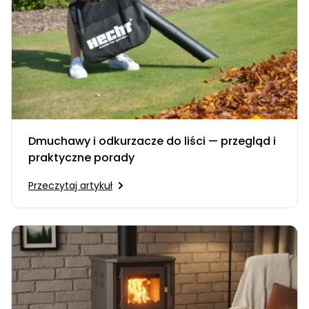
Dmuchawy i odkurzacze do liści — przegląd i
praktyczne porady
Przeczytaj artykuł