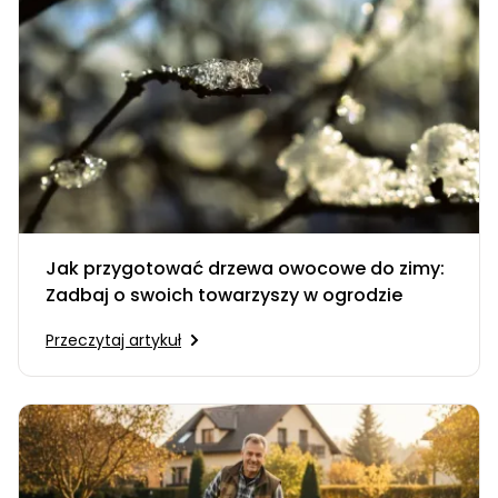
Jak przygotować drzewa owocowe do zimy:
Zadbaj o swoich towarzyszy w ogrodzie
Przeczytaj artykuł