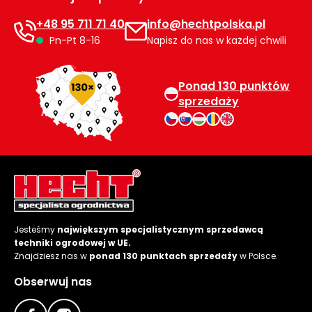
+48 95 711 71 40
info@hechtpolska.pl
Pn-Pt 8-16
Napisz do nas w każdej chwili
Ponad 130 punktów
sprzedaży
Jesteśmy
największym specjalistycznym sprzedawcą
techniki ogrodowej w UE.
Znajdziesz nas w
ponad 130 punktach sprzedaży
w Polsce.
Obserwuj nas