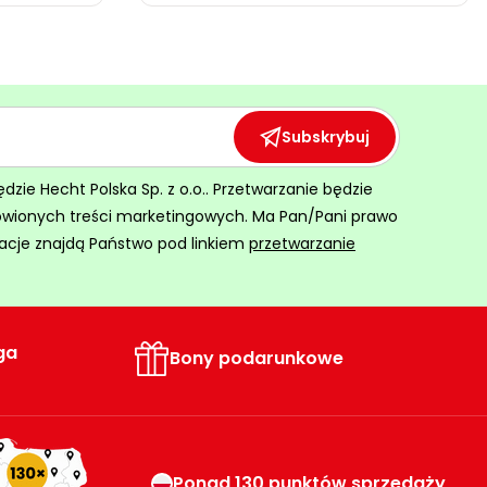
Subskrybuj
ie Hecht Polska Sp. z o.o.. Przetwarzanie będzie
ówionych treści marketingowych. Ma Pan/Pani prawo
acje znajdą Państwo pod linkiem
przetwarzanie
ga
Bony podarunkowe
Ponad 130 punktów sprzedaży