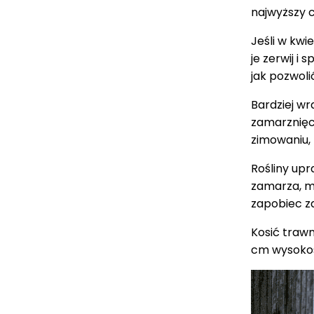
najwyższy 
Jeśli w kwi
je zerwij i
jak pozwol
Bardziej wr
zamarznięc
zimowaniu, 
Rośliny upr
zamarza, m
zapobiec z
Kosić traw
cm wysokośc