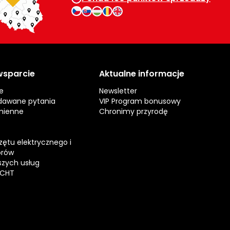
 wsparcie
Aktualne informacje
e
Newsletter
dawane pytania
VIP Program bonusowy
mienne
Chronimy przyrodę
zętu elektrycznego i
orów
zych usług
ECHT