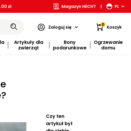
00 zł
Magazyn HECHT
|
PL
0
Zaloguj się
Koszyk
la
Artykuły dla
Bony
Ogrzewanie
zwierząt
podarunkowe
domu
ie
e?
Czy ten
artykuł był
dla ciebie