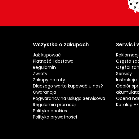
Wszystko o zakupach
Serwis i
Jak kupować
Reklamacj
Płatność i dostawa
Często za
Regulamin
Części za
Zwroty
Serwisy
Zakupy na raty
Instrukcje
Dlaczego warto kupować u nas?
Odbiór spr
Gwarancja
akumulat
Pogwarancyjna Usługa Serwisowa
Ocena nas
Regulamin promocji
Katalog H
Polityka cookies
Polityka prywatności