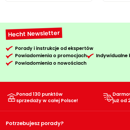
Hecht Newsletter
Porady i instrukcje od ekspertów
Powiadomienia o promocjach
Indywidualne
Powiadomienia o nowościach
Ponad 130 punktów
Darmo
sprzedaży w całej Polsce!
już od 
Potrzebujesz porady?