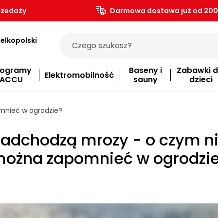
rzedaży
Darmowa dostawa już od 200.
elkopolski
rogramy
Baseny i
Zabawki d
Elektromobilność
ACCU
sauny
dzieci
mnieć w ogrodzie?
adchodzą mrozy - o czym n
ożna zapomnieć w ogrodzi