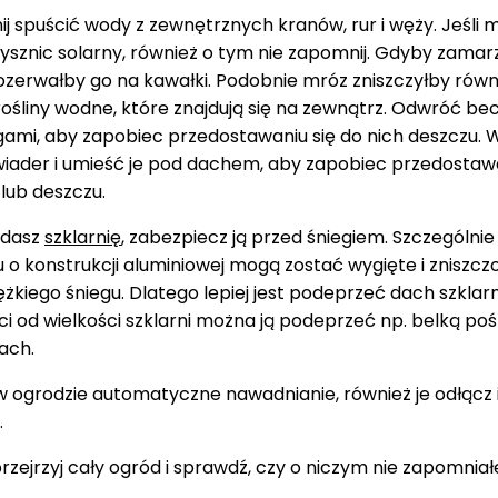
j spuścić wody z zewnętrznych kranów, rur i węży. Jeśli 
ysznic solarny, również o tym nie zapomnij. Gdyby zamar
ozerwałby go na kawałki. Podobnie mróz zniszczyłby równ
śliny wodne, które znajdują się na zewnątrz. Odwróć bec
ami, aby zapobiec przedostawaniu się do nich deszczu. 
wiader i umieść je pod dachem, aby zapobiec przedostawa
 lub deszczu.
adasz
szklarnię
, zabezpiecz ją przed śniegiem. Szczególnie 
 o konstrukcji aluminiowej mogą zostać wygięte i zniszcz
żkiego śniegu. Dlatego lepiej jest podeprzeć dach szklarn
i od wielkości szklarni można ją podeprzeć np. belką po
cach.
w ogrodzie automatyczne nawadnianie, również je odłącz i
.
rzejrzyj cały ogród i sprawdź, czy o niczym nie zapomniał