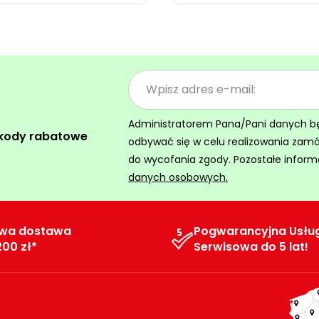
Administratorem Pana/Pani danych będz
 kody rabatowe
odbywać się w celu realizowania zam
do wycofania zgody. Pozostałe inform
danych osobowych.
wa dostawa
Pogwarancyjna Usłu
200 zł*
Serwisowa do 5 lat!