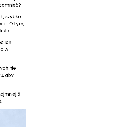
apomnieć?
ch, szybko
cie. O tym,
kule.
ec ich
óc w
ych nie
u, aby
ajmniej 5
e.