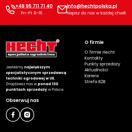
+48 95 711 71 40
info@hechtpolska.pl
Pn-Pt 8-16
Napisz do nas w każdej chwili
O firmie
O firmie Hecht
Kontakty
Punkty sprzedaży
Jesteśmy
największym
Aktualności
specjalistycznym sprzedawcą
Kariera
techniki ogrodowej w UE.
Strefa B2B
Znajdziesz nas w
ponad 130
punktach sprzedaży
w Polsce.
Obserwuj nas