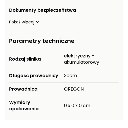
Dokumenty bezpieczeństwa
Pokaż więcej
Parametry techniczne
elektryczny -
Rodzaj silnika
akumulatorowy
Długość prowadnicy
30cm
Prowadnica
OREGON
Wymiary
0 x 0 x 0 cm
opakowania