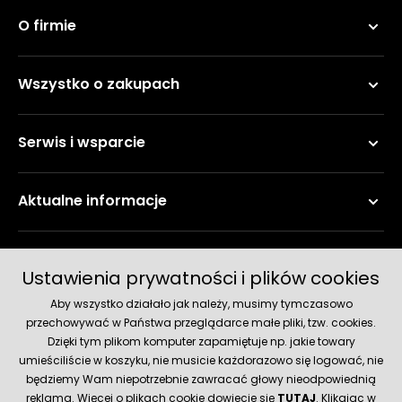
O firmie
Wszystko o zakupach
Serwis i wsparcie
Aktualne informacje
Metody płatności
Ustawienia prywatności i plików cookies
Aby wszystko działało jak należy, musimy tymczasowo
przechowywać w Państwa przeglądarce małe pliki, tzw. cookies.
Dzięki tym plikom komputer zapamiętuje np. jakie towary
umieściliście w koszyku, nie musicie każdorazowo się logować, nie
będziemy Wam niepotrzebnie zawracać głowy nieodpowiednią
reklamą. Więcej o plikach cookie dowiecie się
TUTAJ
. Klikając w