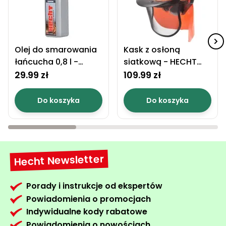
Olej do smarowania
Kask z osłoną
łańcucha 0,8 l -
siatkową - HECHT
HECHT CHAINOIL
900100
29.99 zł
109.99 zł
Do koszyka
Do koszyka
Hecht Newsletter
Porady i instrukcje od ekspertów
Powiadomienia o promocjach
Indywidualne kody rabatowe
Powiadomienia o nowościach