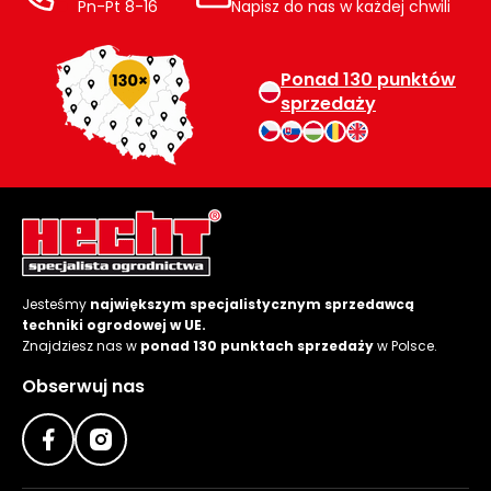
Pn-Pt 8-16
Napisz do nas w każdej chwili
Ponad 130 punktów
sprzedaży
Jesteśmy
największym specjalistycznym sprzedawcą
techniki ogrodowej w UE.
Znajdziesz nas w
ponad 130 punktach sprzedaży
w Polsce.
Obserwuj nas